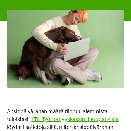
Ansiopäivärahan määrä riippuu aiemmista
tuloistasi.
YTK Työttömyyskassan tietopankista
löydät lisätietoja siitä, miten ansiopäivärahan