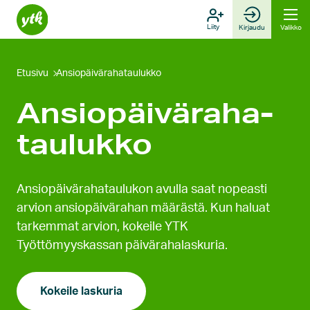
Hyppää
sisältöön
Liity
Kirjaudu
Valikko
Etusivu
Ansio­päivä­raha­taulukko
Ansio­­päivä­raha­­
taulukko
Ansiopäivärahataulukon avulla saat nopeasti
arvion ansiopäivärahan määrästä. Kun haluat
tarkemmat arvion, kokeile YTK
Työttömyyskassan päivärahalaskuria.
Kokeile laskuria