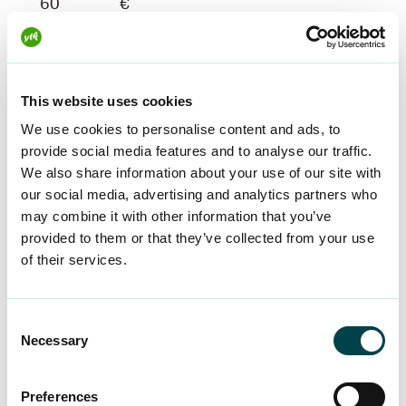
60
€
0 €
4
2 228
This website uses cookies
1 782 €
1 671 €
70
€
We use cookies to personalise content and ads, to
0 €
provide social media features and to analyse our traffic.
We also share information about your use of our site with
our social media, advertising and analytics partners who
may combine it with other information that you’ve
4
2 247
1 798 €
1 685 €
provided to them or that they’ve collected from your use
80
€
of their services.
0 €
Consent
4
2 266
Necessary
Selection
1 813 €
1 700 €
90
€
0 €
Preferences