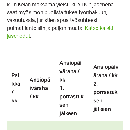
kuin Kelan maksama yleistuki. YTK:n jäsenenä
saat myös monipuolista tukea työnhakuun,
vakuutuksia, juristien apua työsuhteesi
pulmatilanteisiin ja paljon muuta!
Katso kaikki
jäsenedut
.
Ansiopäi
Ansiopäiv
väraha /
Pal
äraha / kk
Ansiopä
kk
kka
2.
iväraha
1.
/
porrastuk
/ kk
porrastuk
kk
sen
sen
jälkeen
jälkeen