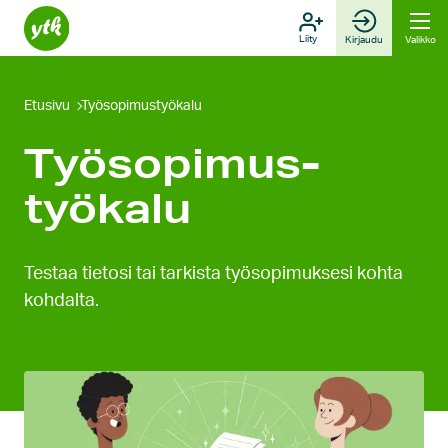
Hyppää
sisältöön
Liity
Kirjaudu
Valikko
Etusivu
Työsopimustyökalu
Työsopimus­
työkalu
Testaa tietosi tai tarkista työsopimuksesi kohta
kohdalta.