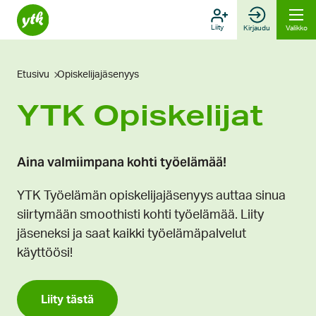
Hyppää
sisältöön
Liity
Kirjaudu
Valikko
Etusivu
Opiskelijajäsenyys
YTK Opiskelijat
Aina valmiimpana kohti työelämää!
YTK Työelämän opiskelijajäsenyys auttaa sinua
siirtymään smoothisti kohti työelämää. Liity
jäseneksi ja saat kaikki työelämäpalvelut
käyttöösi!
Liity tästä