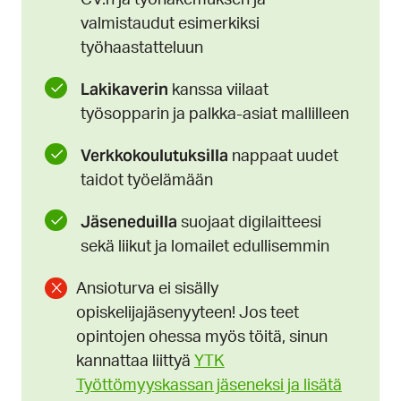
valmistaudut esimerkiksi
työhaastatteluun
Lakikaverin
kanssa viilaat
työsopparin ja palkka-asiat mallilleen
Verkkokoulutuksilla
nappaat uudet
taidot työelämään
Jäseneduilla
suojaat digilaitteesi
sekä liikut ja lomailet edullisemmin
Ansioturva ei sisälly
opiskelijajäsenyyteen! Jos teet
opintojen ohessa myös töitä, sinun
kannattaa liittyä
YTK
Työttömyyskassan jäseneksi ja lisätä