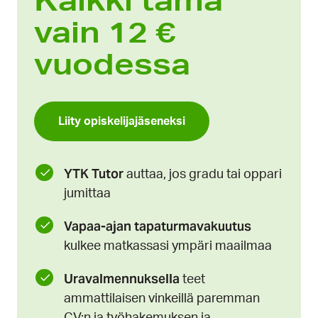
vain
12 €
vuodessa
Liity opiskelijajäseneksi
YTK Tutor
auttaa, jos gradu tai oppari
jumittaa
Vapaa-ajan tapaturmavakuutus
kulkee matkassasi ympäri maailmaa
Uravalmennuksella
teet
ammattilaisen vinkeillä paremman
CV:n ja työhakemuksen ja