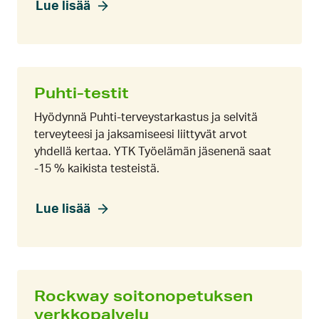
Lue lisää
Puhti-testit
Hyödynnä Puhti-terveystarkastus ja selvitä
terveyteesi ja jaksamiseesi liittyvät arvot
yhdellä kertaa. YTK Työelämän jäsenenä saat
-15 % kaikista testeistä.
Lue lisää
Rockway soitonopetuksen
verkkopalvelu