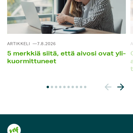
ARTIKKELI
7.8.2026
A
5 merkkiä siitä, että aivosi ovat yli­
kuormittu­neet
N
y
k
y
i
n
e