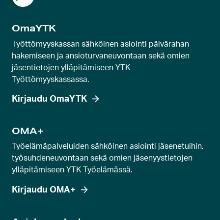
n
k
OmaYTK
a
r
Työttömyyskassan sähköinen asiointi päivärahan
u
hakemiseen ja ansioturvaneuvontaan sekä omien
jäsentietojen ylläpitämiseen YTK
s
Työttömyyskassassa.
e
l
Kirjaudu OmaYTK
l
i
OMA+
d
Työelämäpalveluiden sähköinen asiointi jäsenetuihin,
i
työsuhdeneuvontaan sekä omien jäsenyystietojen
a
ylläpitämiseen YTK Työelämässä.
Kirjaudu OMA+