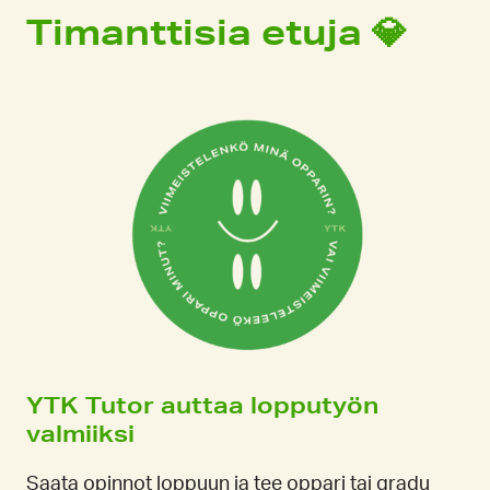
Timanttisia etuja 💎
YTK Tutor auttaa lopputyön
valmiiksi
Saata opinnot loppuun ja tee oppari tai gradu