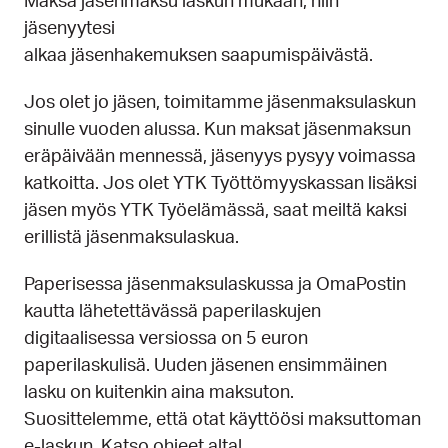
Maksa jäsenmaksu laskun mukaan, niin
jäsenyytesi
alkaa jäsenhakemuksen saapumispäivästä.
Jos olet jo jäsen, toimitamme jäsenmaksulaskun
sinulle vuoden alussa. Kun maksat jäsenmaksun
eräpäivään mennessä, jäsenyys pysyy voimassa
katkoitta. Jos olet YTK Työttömyyskassan lisäksi
jäsen myös YTK Työelämässä, saat meiltä kaksi
erillistä jäsenmaksulaskua.
Paperisessa jäsenmaksulaskussa ja OmaPostin
kautta lähetettävässä paperilaskujen
digitaalisessa versiossa on 5 euron
paperilaskulisä. Uuden jäsenen ensimmäinen
lasku on kuitenkin aina maksuton.
Suosittelemme, että otat käyttöösi maksuttoman
e-laskun. Katso ohjeet alta!