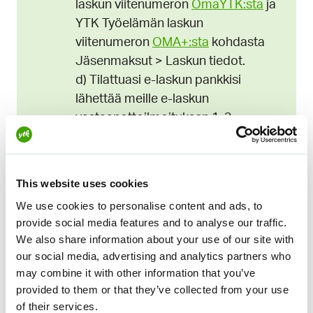
laskun
viitenumeron
OmaYTK:sta
ja
YTK Työelämän laskun
viitenumeron
OMA+:sta
kohdasta
Jäsenmaksut > Laskun tiedot.
d) Tilattuasi e-laskun pankkisi
lähettää meille e-laskun
vastaanottoilmoituksen 1-3
arkipäivän kuluessa, jonka jälkeen
laskutustapasi päivittyy meille.
This website uses cookies
Tilaa e-laskuehdotus sähköisen
We use cookies to personalise content and ads, to
asiointipalvelun kautta:
provide social media features and to analyse our traffic.
a) Kirjaudu
OmaYTK:hon
(YTK
We also share information about your use of our site with
our social media, advertising and analytics partners who
Työttömyyskassan e-lasku) tai
may combine it with other information that you’ve
OMA+:aan
(YTK Työelämän e-
provided to them or that they’ve collected from your use
lasku) ja klikkaa Siirry e-laskuun.
of their services.