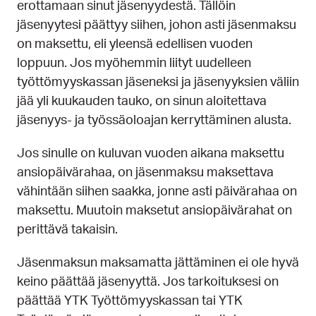
erottamaan sinut jäsenyydestä. Tällöin
jäsenyytesi päättyy siihen, johon asti jäsenmaksu
on maksettu, eli yleensä edellisen vuoden
loppuun. Jos myöhemmin liityt uudelleen
työttömyyskassan jäseneksi ja jäsenyyksien väliin
jää yli kuukauden tauko, on sinun aloitettava
jäsenyys- ja työssäoloajan kerryttäminen alusta.
Jos sinulle on kuluvan vuoden aikana maksettu
ansiopäivärahaa, on jäsenmaksu maksettava
vähintään siihen saakka, jonne asti päivärahaa on
maksettu. Muutoin maksetut ansiopäivärahat on
perittävä takaisin.
Jäsenmaksun maksamatta jättäminen ei ole hyvä
keino päättää jäsenyyttä. Jos tarkoituksesi on
päättää YTK Työttömyyskassan tai YTK