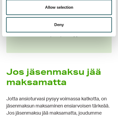
e-laskuehdotuksen pankkisi
Allow selection
lähettää meille e-laskun
vastaanottoilmoituksen 1-3
Deny
arkipäivän kuluessa, jonka jälkeen
laskutustapasi päivittyy meille.
Jos jäsenmaksu jää
maksamatta
Jotta ansioturvasi pysyy voimassa katkotta, on
jäsenmaksun maksaminen ensiarvoisen tärkeää.
Jos jäsenmaksu jää maksamatta, joudumme