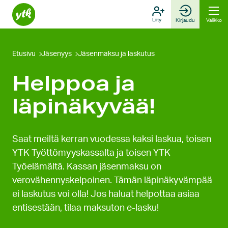
Hyppää
sisältöön
Liity
Kirjaudu
Valikko
Etusivu
Jäsenyys
Jäsenmaksu ja laskutus
Helppoa ja
läpinäkyvää!
Saat meiltä kerran vuodessa kaksi laskua, toisen
YTK Työttömyyskassalta ja toisen YTK
Työelämältä. Kassan jäsenmaksu on
verovähennyskelpoinen. Tämän läpinäkyvämpää
ei laskutus voi olla! Jos haluat helpottaa asiaa
entisestään, tilaa maksuton e-lasku!