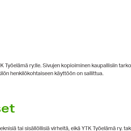
 Työelämä ry:lle. Sivujen kopioiminen kaupallisiin tarkoit
kilön henkilökohtaiseen käyttöön on sallittua.
set
 teknisiä tai sisällöllisiä virheitä, eikä YTK Työelämä ry. 