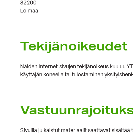
32200
Loimaa
Tekijänoikeudet
Näiden Internet-sivujen tekijänoikeus kuuluu YTK
käyttäjän koneella tai tulostaminen yksityishen
Vastuunrajoituk
Sivuilla julkaistut materiaalit saattavat sisältää