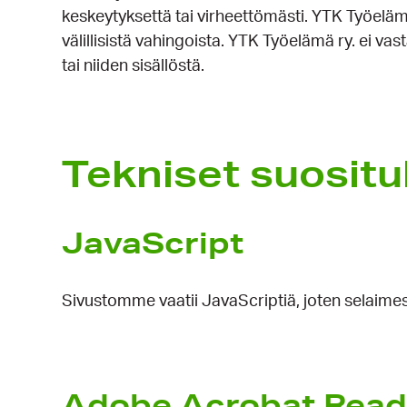
keskeytyksettä tai virheettömästi. YTK Työelämä
välillisistä vahingoista. YTK Työelämä ry. ei vast
tai niiden sisällöstä.
Tekniset suosit
JavaScript
Sivustomme vaatii JavaScriptiä, joten selaimesi
Adobe Acrobat Rea