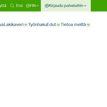
inen
yttä
Etsi
FIN
Kirjaudu palveluihin
kko
va
Lakikaveri
Työnhaku
Edut
Tietoa meiltä
Sub
Sub
Sub
menu
menu
menu