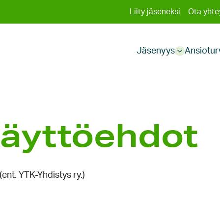
Toissija
Liity jäseneksi
Ota yhte
Päävali
valikko
Jäsenyys
Ansiotur
Sub
menu
käyttöehdot
ent. YTK-Yhdistys ry.)