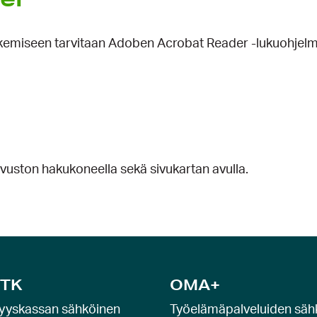
n lukemiseen tarvitaan Adoben Acrobat Reader -lukuohje
sivuston hakukoneella sekä sivukartan avulla.
TK
OMA+
yyskassan sähköinen
Työelämäpalveluiden säh