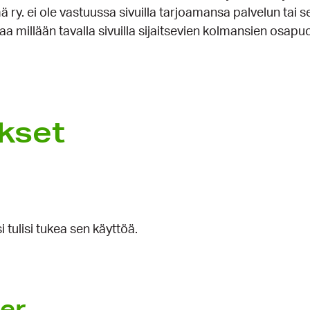
 ry. ei ole vastuussa sivuilla tarjoamansa palvelun tai 
aa millään tavalla sivuilla sijaitsevien kolmansien osapuol
ukset
 tulisi tukea sen käyttöä.
der