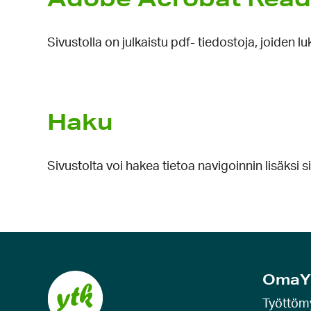
Sivustolla on julkaistu pdf- tiedostoja, joide
Haku
Sivustolta voi hakea tietoa navigoinnin lisäksi 
OmaY
Työttöm