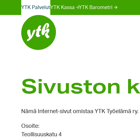
Sivustot
Hyppää
YTK Palvelut
YTK Kassa
YTK Barometri
sisältöön
valikko
Sivuston 
Nämä Internet-sivut omistaa YTK Työelämä ry. (
Osoite:
Teollisuuskatu 4