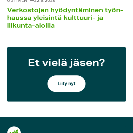
UUTINEN
22.6.2026
Verkostojen hyödyntä­minen työn­
haussa yleisintä kult­tuuri- ja
liikunta-aloilla
Et vielä jäsen?
Liity nyt