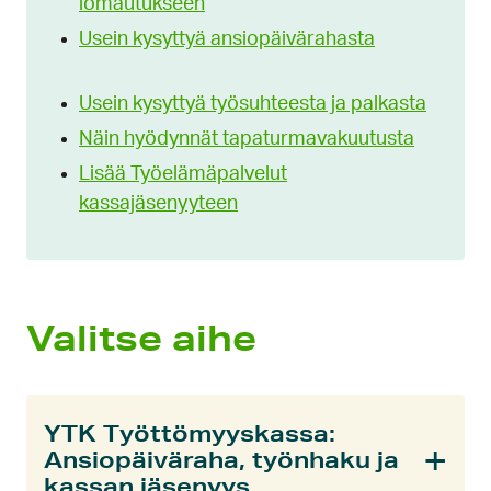
lomautukseen
Usein kysyttyä ansiopäivärahasta
Usein kysyttyä työsuhteesta ja palkasta
Näin hyödynnät tapaturmavakuutusta
Lisää Työelämäpalvelut
kassajäsenyyteen
Valitse aihe
YTK Työttömyyskassa:
Ansiopäiväraha, työnhaku ja
kassan jäsenyys