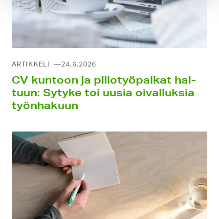
ARTIKKELI
24.6.2026
CV kuntoon ja piilo­työpaikat hal­
tuun: Sytyke toi uusia oival­luksia
työn­hakuun