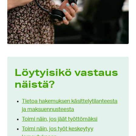
Löytyisikö vastaus
näistä?
Tietoa hakemuksen käsittelytilanteesta
ja maksuennusteesta
Toimi näin, jos jäät työttömäksi
Toimi näin, jos työt keskeytyy