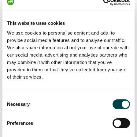
This website uses cookies
We use cookies to personalise content and ads, to
provide social media features and to analyse our traffic.
We also share information about your use of our site with
our social media, advertising and analytics partners who
may combine it with other information that you’ve
provided to them or that they’ve collected from your use
of their services.
ARTIKKELI
3.8.2026
Osaaminen näkyväksi – Sytyke
Consent
Necessary
auttoi Satua löytä­mään uuden
Selection
työn
Preferences