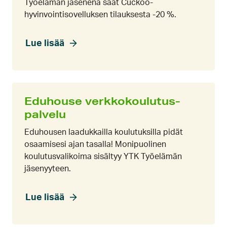
Työelämän jäsenenä saat Cuckoo-
hyvinvointisovelluksen tilauksesta -20 %.
Lue lisää
Eduhouse verkko­koulutus­
palvelu
Eduhousen laadukkailla koulutuksilla pidät
osaamisesi ajan tasalla! Monipuolinen
koulutusvalikoima sisältyy YTK Työelämän
jäsenyyteen.
Lue lisää