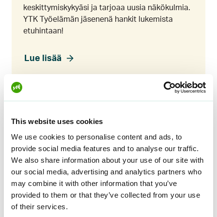
keskittymiskykyäsi ja tarjoaa uusia näkökulmia.
YTK Työelämän jäsenenä hankit lukemista
etuhintaan!
Lue lisää
Luotaimen Mindfulness-
This website uses cookies
valmennus
We use cookies to personalise content and ads, to
Vähennä stressiä ja lisää hyvinvointiasi
provide social media features and to analyse our traffic.
mindfulnessin avulla. YTK Työelämän jäsenenä
We also share information about your use of our site with
voit osallistua Luotain Mindfulness-
our social media, advertising and analytics partners who
verkkovalmennukseen täysin veloituksetta
may combine it with other information that you’ve
(norm. 240 €).
provided to them or that they’ve collected from your use
of their services.