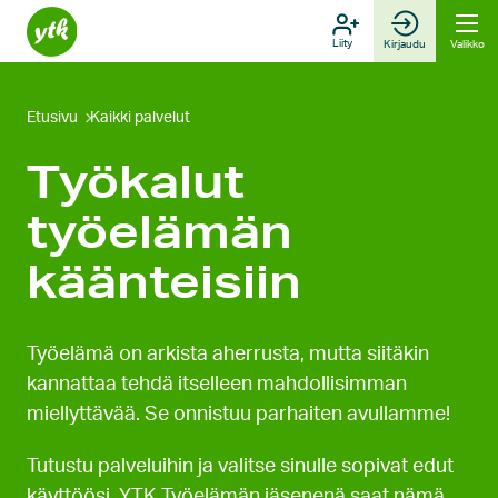
Hyppää
sisältöön
Liity
Kirjaudu
Valikko
Etusivu
Kaikki palvelut
Työkalut
työelämän
käänteisiin
Työelämä on arkista aherrusta, mutta siitäkin
kannattaa tehdä itselleen mahdollisimman
miellyttävää. Se onnistuu parhaiten avullamme!
Tutustu palveluihin ja valitse sinulle sopivat edut
käyttöösi. YTK Työelämän jäsenenä saat nämä