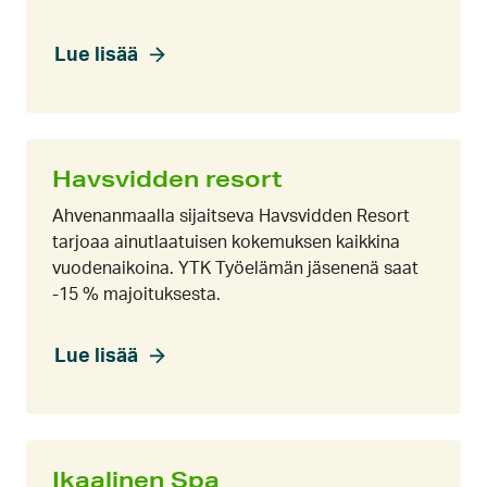
Lue lisää
Havsvidden resort
Ahvenanmaalla sijaitseva Havsvidden Resort
tarjoaa ainutlaatuisen kokemuksen kaikkina
vuodenaikoina. YTK Työelämän jäsenenä saat
-15 % majoituksesta.
Lue lisää
Ikaalinen Spa