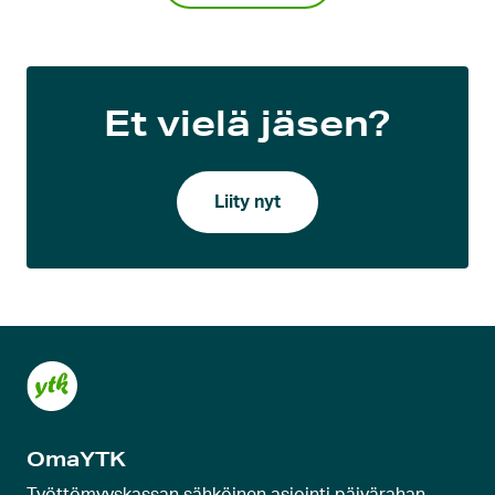
Et vielä jäsen?
Liity nyt
OmaYTK
Työttömyyskassan sähköinen asiointi päivärahan