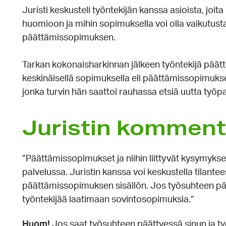
Juristi keskusteli työntekijän kanssa asioista, jo
huomioon ja mihin sopimuksella voi olla vaikutusta.
päättämissopimuksen.
Tarkan kokonaisharkinnan jälkeen työntekijä päätti
keskinäisellä sopimuksella eli päättämissopimukse
jonka turvin hän saattoi rauhassa etsiä uutta työp
Juristin kommentt
”Päättämissopimukset ja niihin liittyvät kysymykset
palvelussa. Juristin kanssa voi keskustella tilantees
päättämissopimuksen sisällön. Jos työsuhteen p
työntekijää laatimaan sovintosopimuksia.”
Huom!
Jos saat työsuhteen päättyessä sinun ja 