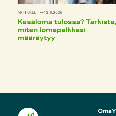
ARTIKKELI
12.6.2026
Kesä­loma tulossa? Tarkista
miten loma­palkkasi
määräy­tyy
N
y
k
y
i
n
e
n
OmaY
k