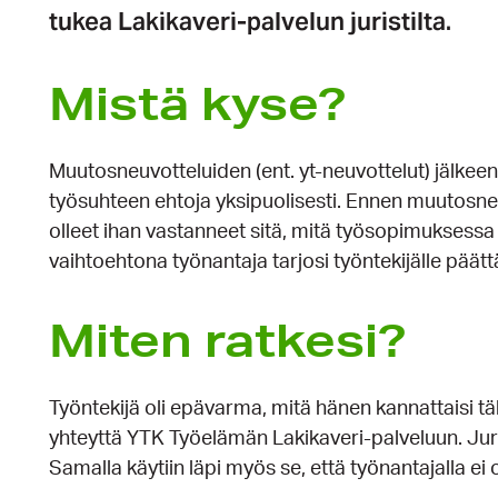
tukea Lakikaveri-palvelun juristilta.
Mistä kyse?
Muutosneuvotteluiden (ent. yt-neuvottelut) jälkee
työsuhteen ehtoja yksipuolisesti. Ennen muutosneu
olleet ihan vastanneet sitä, mitä työsopimuksessa
vaihtoehtona työnantaja tarjosi työntekijälle pää
Miten ratkesi?
Työntekijä oli epävarma, mitä hänen kannattaisi täl
yhteyttä YTK Työelämän Lakikaveri-palveluun. Jurist
Samalla käytiin läpi myös se, että työnantajalla ei o