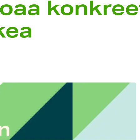
rjoaa konkree
kea