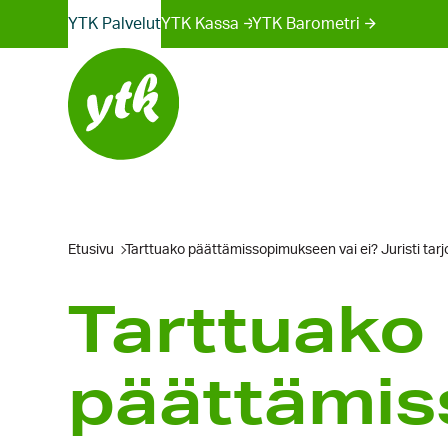
Sivustot
Hyppää
YTK Palvelut
YTK Kassa
YTK Barometri
sisältöön
valikko
Etusivu
Tarttuako päättämissopimukseen vai ei? Juristi tarj
Tarttuako
päättämis