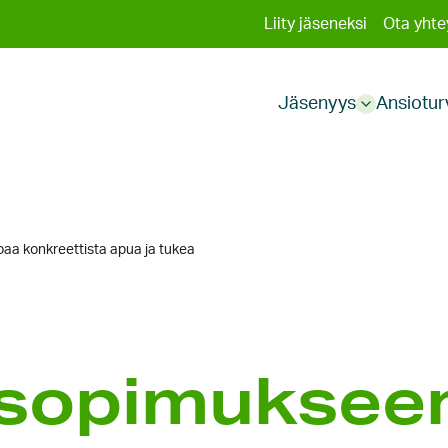
Toissija
Liity jäseneksi
Ota yhte
Päävali
valikko
Jäsenyys
Ansiotur
Sub
menu
oaa konkreettista apua ja tukea
sopimukseen 