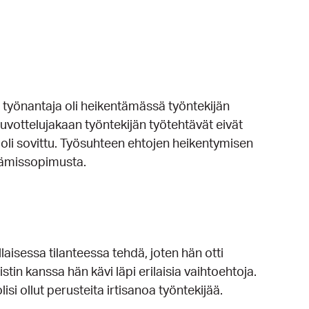
n työnantaja oli heikentämässä työntekijän
vottelujakaan työntekijän työtehtävät eivät
 oli sovittu. Työsuhteen ehtojen heikentymisen
ttämissopimusta.
laisessa tilanteessa tehdä, joten hän otti
in kanssa hän kävi läpi erilaisia vaihtoehtoja.
lisi ollut perusteita irtisanoa työntekijää.