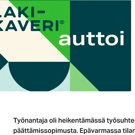
Työnantaja oli heikentämässä työsuhtee
päättämissopimusta. Epävarmassa tilant