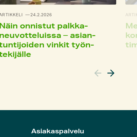
ARTIKKELI
24.2.2026
ARTI
Näin onnistut palkka­
Me
neuvotteluissa – asian­
ko
tuntijoiden vinkit työn­
ti
tekijälle
Asiakaspalvelu