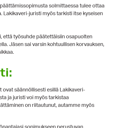
ita päättämissopimusta solmittaessa tulee ottaa
 Lakikaveri-juristi myös tarkisti itse kyseisen
, että työsuhde päätettäisiin osapuolten
lla. Jäsen sai varsin kohtuullisen korvauksen,
aikkaa.
i:
 ovat säännöllisesti esillä Lakikaveri-
ta ja juristi voi myös tarkistaa
äättäminen on riitautunut, autamme myös
työnantajasi sopimukseen perustuvan