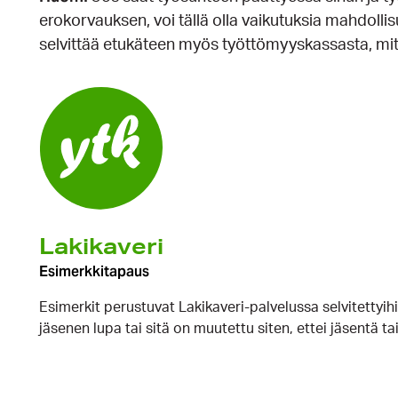
erokorvauksen, voi tällä olla vaikutuksia mahdolli
selvittää etukäteen myös työttömyyskassasta, mit
Lakikaveri
Esimerkkitapaus
Esimerkit perustuvat Lakikaveri-palvelussa selvitettyihi
jäsenen lupa tai sitä on muutettu siten, ettei jäsentä t