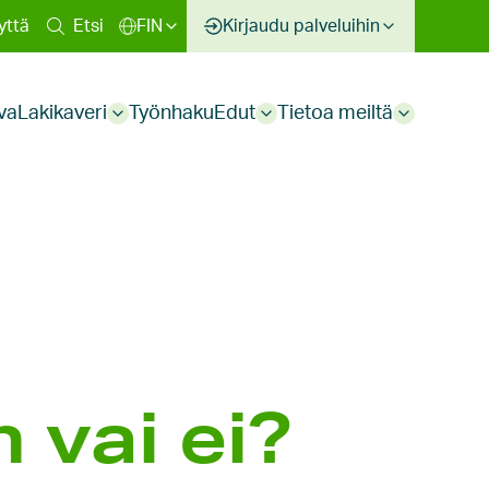
inen
yttä
Etsi
FIN
Kirjaudu palveluihin
kko
va
Lakikaveri
Työnhaku
Edut
Tietoa meiltä
Sub
Sub
Sub
menu
menu
menu
vai ei?