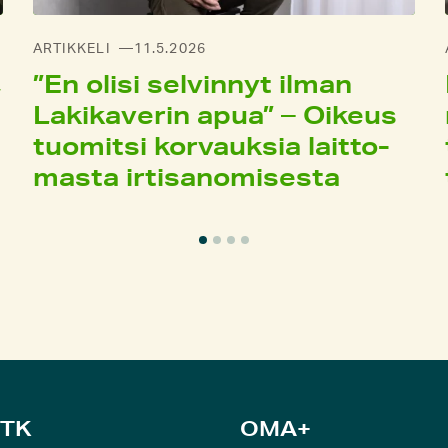
ARTIKKELI
11.5.2026
,
”En olisi selvin­nyt ilman
Laki­kaverin apua” – Oikeus
tuo­mitsi korvauksia laitto­
masta irti­sanomi­sesta
TK
OMA+