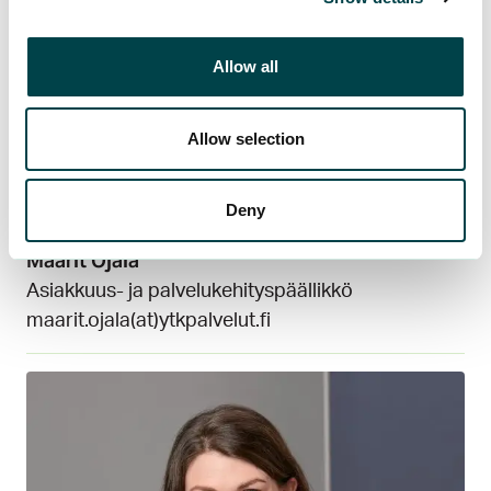
Allow all
Allow selection
Deny
Maarit Ojala
Asiakkuus- ja palvelukehityspäällikkö
maarit.ojala(at)ytkpalvelut.fi