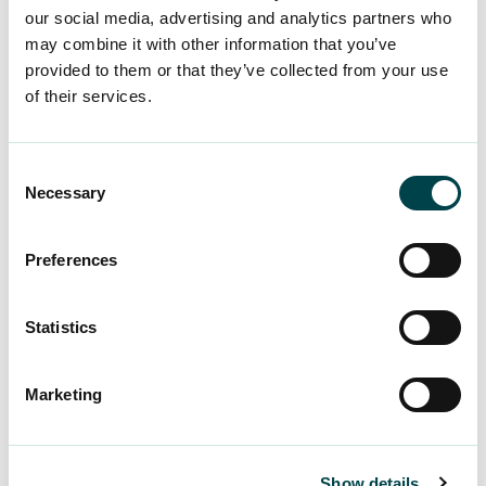
our social media, advertising and analytics partners who
may combine it with other information that you’ve
provided to them or that they’ve collected from your use
of their services.
Consent
Taija Numminen
Necessary
Selection
Johtava juristi
taija.numminen(at)ytkpalvelut.fi
Preferences
Statistics
Marketing
Show details