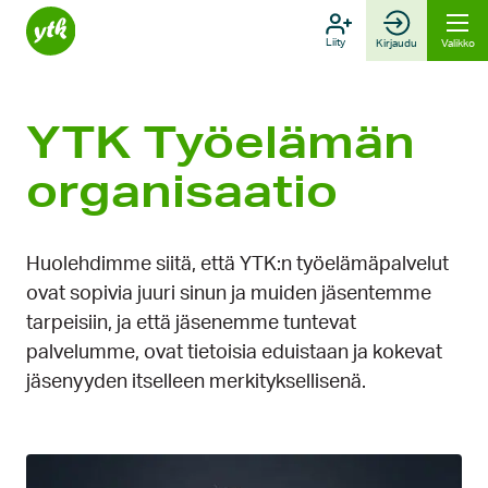
Hyppää
sisältöön
Liity
Kirjaudu
Valikko
YTK Työelämän
organisaatio
Huolehdimme siitä, että YTK:n työelämäpalvelut
ovat sopivia juuri sinun ja muiden jäsentemme
tarpeisiin, ja että jäsenemme tuntevat
palvelumme, ovat tietoisia eduistaan ja kokevat
jäsenyyden itselleen merkityksellisenä.