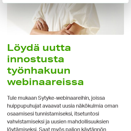
Löydä uutta
innostusta
työnhakuun
webinaareissa
Tule mukaan Sytyke-webinaareihin, joissa
huippupuhujat avaavat uusia näkökulmia oman
osaamisesi tunnistamiseksi, itsetuntosi
vahvistamiseksi ja uusien mahdollisuuksien
löytämiseksi. Saat myös paljon käytännön