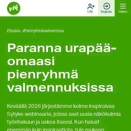
Hyppää
sisältöön
Liity
Kirjaudu
Valikko
Etusivu
Pienryhmävalmennus
Paranna urapää­
omaasi
pienryhmä
valmennuk
sissa
Keväällä 2026 järjestämme kolme inspiroivaa
Sytyke-webinaaria, joissa saat uusia näkökulmia
työnhakuun ja uskoa itseesi. Kun haluat
enemmän kuin inspiraatiota, tule mukaan