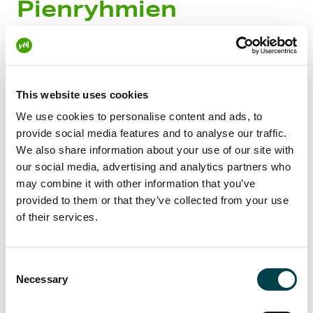
Pienryhmien
aikataulut
Vaikka pienryhmien ilmoittautuminen alkaa vasta
This website uses cookies
myöhemmin, voit merkata ajankohdat kalenteriisi
We use cookies to personalise content and ads, to
jo nyt! Pienryhmiä järjestetään yhteensä kolme
provide social media features and to analyse our traffic.
kunkin webinaarin jälkeen. Ilmoittaudu vain
We also share information about your use of our site with
yhteen pienryhmään/aihe. Jokaiseen
our social media, advertising and analytics partners who
pienryhmään mahtuu kymmenen osallistujaa.
may combine it with other information that you’ve
provided to them or that they’ve collected from your use
of their services.
Osaamisen tunnistaminen ja
sanoittaminen
Consent
Necessary
Selection