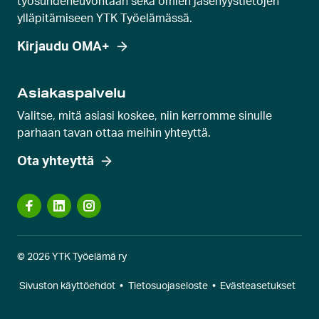
työsuhdeneuvontaan sekä omien jäsenyystietojen
ylläpitämiseen YTK Työelämässä.
Kirjaudu OMA+
Asiakaspalvelu
Valitse, mitä asiasi koskee, niin kerromme sinulle
parhaan tavan ottaa meihin yhteyttä.
Ota yhteyttä
© 2026 YTK Työelämä ry
Sivuston käyttöehdot
•
Tietosuojaseloste
•
Evästeasetukset