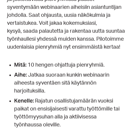
syventymään webinaarien aiheisiin asiantuntijan
johdolla. Saat ohjausta, uusia näkökulmia ja
vertaistukea. Voit jakaa kokemuksiasi,
kysyä, saada palautetta ja rakentaa uutta suuntaa
työnhaullesi yhdessä muiden kanssa. Pilotoimme
uudenlaisia pienryhmiä nyt ensimmäistä kertaa!
Mitä:
10 hengen ohjattuja pienryhmiä.
Aihe:
Jatkaa suoraan kunkin webinaarin
aiheesta syventäen sitä käytännön
harjoituksilla.
Kenelle:
Rajatun osallistujamäärän vuoksi
paikat on ensisijaisesti varattu työttömille tai
työttömyysuhan alla ja aktiivisessa
työnhaussa oleville.