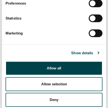
Näin teet vaikuttavan
Preferences
työhakemuksen
Statistics
Piilotyöpaikat haltuun
Marketing
Show details
Allow all
Allow selection
Deny