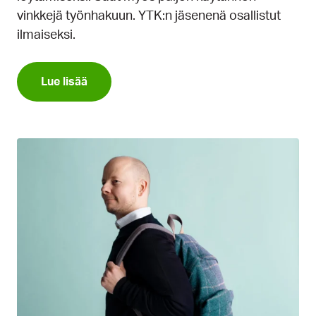
vinkkejä työnhakuun. YTK:n jäsenenä osallistut
ilmaiseksi.
Lue lisää