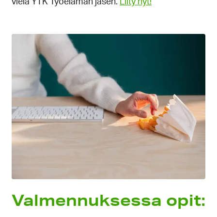
vielä YTK Työelämän jäsen.
Liity nyt!
Valmennuksessa opit: