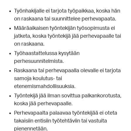
Työnhakijalle ei tarjota työpaikkaa, koska hän
on raskaana tai suunnittelee perhevapaata.
Määräaikaisen työntekijän työsopimusta ei
jatketa, koska työntekijä jää perhevapaalle tai
on raskaana.
Työhaastattelussa kysytään
perhesuunnitelmista.
Raskaana tai perhevapaalla olevalle ei tarjota
samoja koulutus- tai
etenemismahdollisuuksia.
Työntekijä jää ilman sovittua palkankorotusta,
koska jää perhevapaalle.
Perhevapaalta palaavaa työntekijää ei oteta
takaisiin entisiin työtehtäviin tai vastuita
pienennetään.