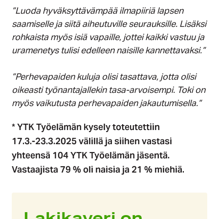
”Luoda hyväksyttävämpää ilmapiiriä lapsen
saamiselle ja siitä aiheutuville seurauksille. Lisäksi
rohkaista myös isiä vapaille, jottei kaikki vastuu ja
uramenetys tulisi edelleen naisille kannettavaksi.”
”Perhevapaiden kuluja olisi tasattava, jotta olisi
oikeasti työnantajallekin tasa-arvoisempi. Toki on
myös vaikutusta perhevapaiden jakautumisella.”
* YTK Työelämän kysely toteutettiin
17.3.-23.3.2025 välillä ja siihen vastasi
yhteensä 104 YTK Työelämän jäsentä.
Vastaajista 79 % oli naisia ja 21 % miehiä.
Lakikaveri on