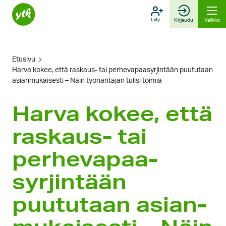
Hyppää
sisältöön
Liity
Kirjaudu
Valikko
Etusivu
Harva kokee, että raskaus- tai perhe­vapaa­syrjintään puututaan
asian­mukaisesti – Näin työn­antajan tulisi toimia
Harva kokee, että
raskaus- tai
perhe­vapaa­
syrjintään
puututaan asian­