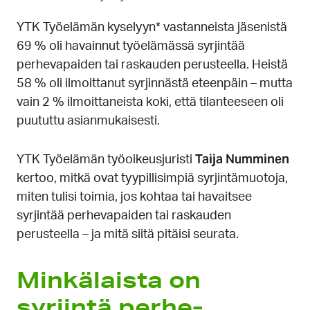
YTK Työelämän kyselyyn* vastanneista jäsenistä
69 % oli havainnut työelämässä syrjintää
perhevapaiden tai raskauden perusteella. Heistä
58 % oli ilmoittanut syrjinnästä eteenpäin – mutta
vain 2 % ilmoittaneista koki, että tilanteeseen oli
puututtu asianmukaisesti.
Taija Numminen
YTK Työelämän työoikeusjuristi
kertoo, mitkä ovat tyypillisimpiä syrjintämuotoja,
miten tulisi toimia, jos kohtaa tai havaitsee
syrjintää perhevapaiden tai raskauden
perusteella – ja mitä siitä pitäisi seurata.
Minkä­laista on
syrjintä perhe­