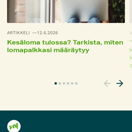
ARTIKKELI
12.6.2026
A
Kesä­loma tulossa? Tarkista, miten
loma­palkkasi määräy­tyy
N
y
k
y
i
n
e
n