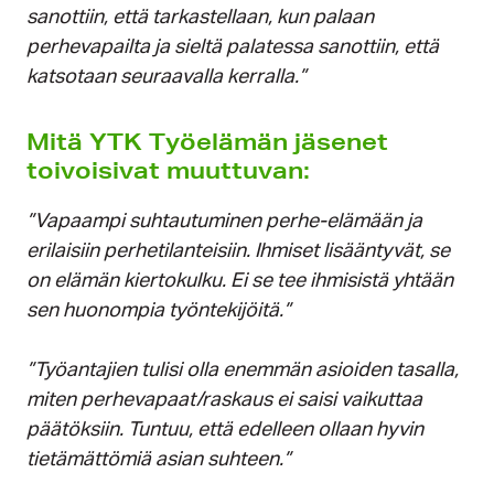
sanottiin, että tarkastellaan, kun palaan
perhevapailta ja sieltä palatessa sanottiin, että
katsotaan seuraavalla kerralla.”
Mitä YTK Työelämän jäsenet
toivoi­sivat muuttuvan:
”Vapaampi suhtautuminen perhe-elämään ja
erilaisiin perhetilanteisiin. Ihmiset lisääntyvät, se
on elämän kiertokulku. Ei se tee ihmisistä yhtään
sen huonompia työntekijöitä.”
”Työantajien tulisi olla enemmän asioiden tasalla,
miten perhevapaat/raskaus ei saisi vaikuttaa
päätöksiin. Tuntuu, että edelleen ollaan hyvin
tietämättömiä asian suhteen.”