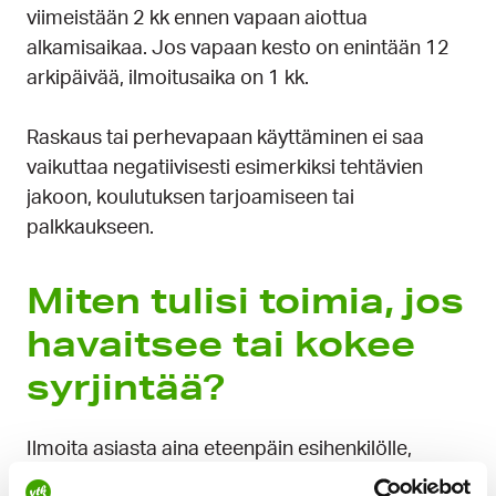
viimeistään 2 kk ennen vapaan aiottua
alkamisaikaa. Jos vapaan kesto on enintään 12
arkipäivää, ilmoitusaika on 1 kk.
Raskaus tai perhevapaan käyttäminen ei saa
vaikuttaa negatiivisesti esimerkiksi tehtävien
jakoon, koulutuksen tarjoamiseen tai
palkkaukseen.
Miten tulisi toimia, jos
havait­see tai kokee
syr­jintää?
Ilmoita asiasta aina eteenpäin esihenkilölle,
johdolle tai työsuojeluvaltuutetulle. Kaikki YTK