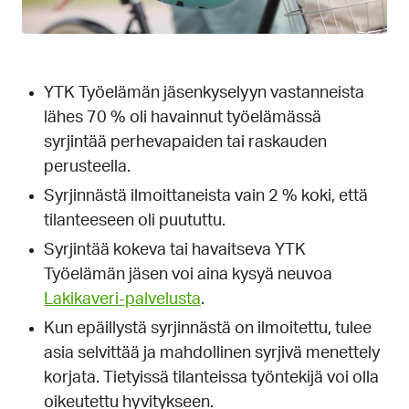
YTK Työelämän jäsenkyselyyn vastanneista
lähes 70 % oli havainnut työelämässä
syrjintää perhevapaiden tai raskauden
perusteella.
Syrjinnästä ilmoittaneista vain 2 % koki, että
tilanteeseen oli puututtu.
Syrjintää kokeva tai havaitseva YTK
Työelämän jäsen voi aina kysyä neuvoa
Lakikaveri-palvelusta
.
Kun epäillystä syrjinnästä on ilmoitettu, tulee
asia selvittää ja mahdollinen syrjivä menettely
korjata. Tietyissä tilanteissa työntekijä voi olla
oikeutettu hyvitykseen.