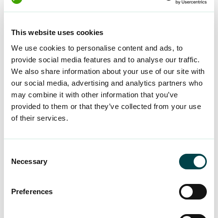
Työelämän jäsenet voivat myös soittaa
Lakikaveri-palveluun
ja saada neuvoja. Myös
tasa-arvovaltuutetun neuvontapuhelin on kaikille
This website uses cookies
avoin ja ilmainen.
We use cookies to personalise content and ads, to
provide social media features and to analyse our traffic.
We also share information about your use of our site with
Mitä ilmoi­tuksesta
our social media, advertising and analytics partners who
tulisi seurata?
may combine it with other information that you’ve
provided to them or that they’ve collected from your use
of their services.
Kun asiasta on kertonut eteenpäin, esihenkilön ja
johdon tulisi ottaa asia vakavasti. Epäasiallinen
kohtelu ja syrjintä tulisi lopettaa välittömästi ja
Consent
Necessary
mahdolliset syrjivät toimenpiteet korjata. Tasa-
Selection
arvolain mukaan työntekijä voi vaatia myös
hyvitystä, jos on tullut syrjityksi esimerkiksi
Preferences
raskauden tai perhevapaiden takia.