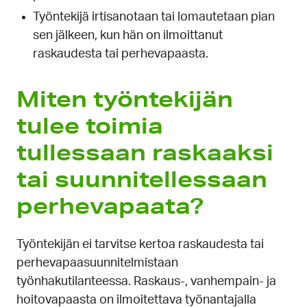
Työntekijä irtisanotaan tai lomautetaan pian
sen jälkeen, kun hän on ilmoittanut
raskaudesta tai perhevapaasta.
Miten työn­tekijän
tulee toimia
tullessaan ras­kaaksi
tai suunni­tellessaan
perhe­vapaata?
Työntekijän ei tarvitse kertoa raskaudesta tai
perhevapaasuunnitelmistaan
työnhakutilanteessa. Raskaus-, vanhempain- ja
hoitovapaasta on ilmoitettava työnantajalla