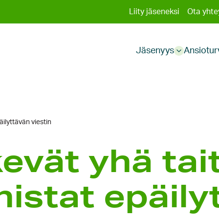
Toissija
Liity jäseneksi
Ota yhte
Päävali
valikko
Jäsenyys
Ansiotur
Sub
menu
ilyt­tävän viestin
skevät yhä ta
is­tat epäily