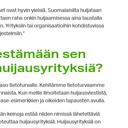
et ovat hyvin yleisiä. Suomalaisilta huijataan
ttaen raha onkin huijaamisessa aina taustalla
in. Yrityksiin tai organisaatioihin kohdistuvissa
estelmiin.”
estä­mään sen
uijaus­yrityksiä?
staso tietoturvalle. Kehitämme tietoturvaamme
naista. Kun meille ilmoitetaan huijausviestistä,
ase-esimerkkien ja oikeiden tapausten avulla.
än keinoja estää niiden nimissä lähetettäviä
toteuttaa huijausyrityksiä. Huijausyrityksiä on