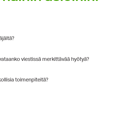
äjältä?
uvataanko viestissä merkittävää hyötyä?
kollisia toimenpiteitä?