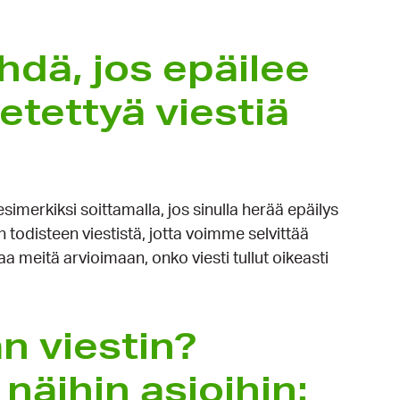
hdä, jos epäilee
­tettyä viestiä
imerkiksi soittamalla, jos sinulla herää epäilys
todisteen viestistä, jotta voimme selvittää
a meitä arvioimaan, onko viesti tullut oikeasti
än viestin?
näihin asioihin: