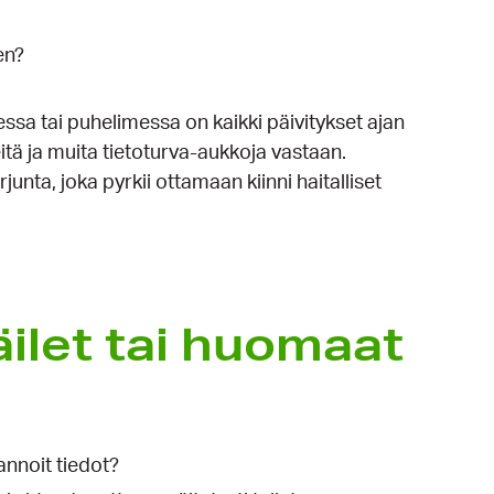
en?
essa tai puhelimessa on kaikki päivitykset ajan
teitä ja muita tietoturva-aukkoja vastaan.
junta, joka pyrkii ottamaan kiinni haitalliset
äilet tai huomaat
:
 annoit tiedot?