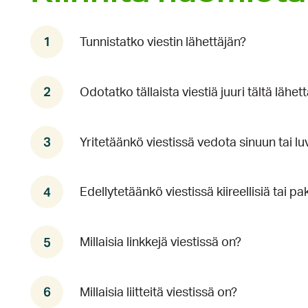
Tunnistatko viestin lähettäjän?
Odotatko tällaista viestiä juuri tältä lähett
Yritetäänkö viestissä vedota sinuun tai l
Edellytetäänkö viestissä kiireellisiä tai pa
Millaisia linkkejä viestissä on?
Millaisia liitteitä viestissä on?