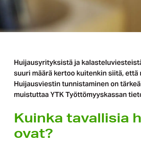
Huijausyrityksistä ja kalasteluviesteis
suuri määrä kertoo kuitenkin siitä, että 
Huijausviestin tunnistaminen on tärkeä t
muistuttaa
YTK Työttömyyskassan tieto
Kuinka tavallisia h
ovat?