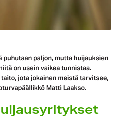
tä puhutaan paljon, mutta huijauksien
niitä on usein vaikea tunnistaa.
aito, jota jokainen meistä tarvitsee,
turvapäällikkö Matti Laakso.
uijaus­yritykset