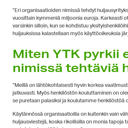
”Eri organisaatioiden nimissä tehdyt huijausyrityks
vuosittain kymmeniä miljoonia euroja. Karkeasti o
varsinkin silloin, kun se kohdistuu yksityishenkilöih
huijauksissa kalastellaan myös käyttöoikeuksia järj
Miten YTK pyrkii 
nimissä tehtä­viä h
”Meillä on lähtökohtaisesti hyvin korkea vaatimu
jatkuvasti. Myös henkilöstön kouluttaminen on olen
se puretaan palasiksi ja koulutamme henkilöstöä c
Käytännössä organisaatioilla on kuitenkin vain väh
huijausviestejä, koska rikollisilla on monia tapoja 