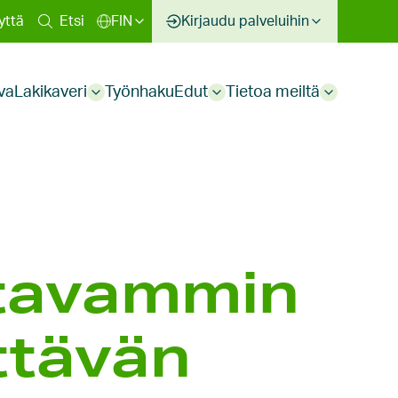
inen
yttä
Etsi
FIN
Kirjaudu palveluihin
kko
va
Lakikaveri
Työnhaku
Edut
Tietoa meiltä
Sub
Sub
Sub
menu
menu
menu
ita­vammin
t­tävän