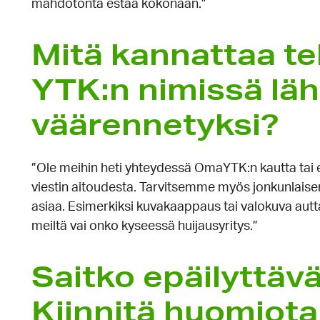
mahdotonta estää kokonaan.”
Mitä kannat­taa te
YTK:n nimissä lähe
väären­netyksi?
”Ole meihin heti yhteydessä OmaYTK:n kautta tai es
viestin aitoudesta. Tarvitsemme myös jonkunlaisen 
asiaa. Esimerkiksi kuvakaappaus tai valokuva autta
meiltä vai onko kyseessä huijausyritys.”
Saitko epäilyt­täv
Kiinnitä huomiota 