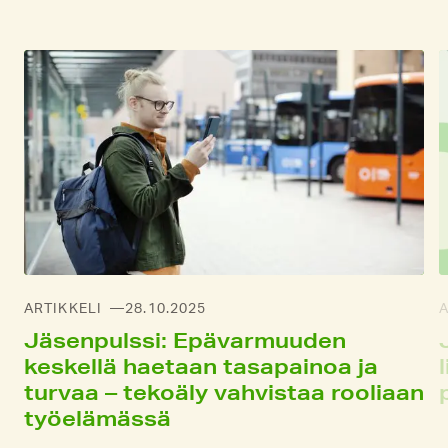
ARTIKKELI
28.10.2025
A
Jäsenpulssi: Epä­varmuuden
keskellä haetaan tasa­painoa ja
turvaa – tekoäly vahvistaa rooliaan
työ­elämässä