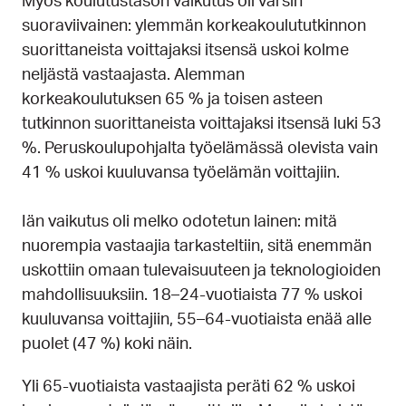
Myös koulutustason vaikutus oli varsin
suoraviivainen: ylemmän korkeakoulututkinnon
suorittaneista voittajaksi itsensä uskoi kolme
neljästä vastaajasta. Alemman
korkeakoulutuksen 65 % ja toisen asteen
tutkinnon suorittaneista voittajaksi itsensä luki 53
%. Peruskoulupohjalta työelämässä olevista vain
41 % uskoi kuuluvansa työelämän voittajiin.
Iän vaikutus oli melko odotetun lainen: mitä
nuorempia vastaajia tarkasteltiin, sitä enemmän
uskottiin omaan tulevaisuuteen ja teknologioiden
mahdollisuuksiin. 18–24-vuotiaista 77 % uskoi
kuuluvansa voittajiin, 55–64-vuotiaista enää alle
puolet (47 %) koki näin.
Yli 65-vuotiaista vastaajista peräti 62 % uskoi