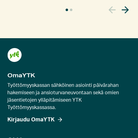
N
y
k
y
i
n
e
n
k
OmaYTK
a
r
Työttömyyskassan sähköinen asiointi päivärahan
u
hakemiseen ja ansioturvaneuvontaan sekä omien
jäsentietojen ylläpitämiseen YTK
s
Työttömyyskassassa.
e
l
Kirjaudu OmaYTK
l
i