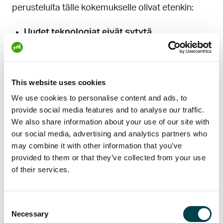
perusteluita tälle kokemukselle olivat etenkin:
Uudet teknologiat eivät sytytä
”Vihaan somea ja digiä”
”Tekoäly ei kiinnosta ja some ahdistaa”
Ei uskoa omiin taitoihinsa tai tutkintoonsa
This website uses cookies
”Heikot taidot tietotekniikassa”
We use cookies to personalise content and ads, to
”Homma on mennyt niin erilaiseksi, ettei
provide social media features and to analyse our traffic.
tutkinnollani ole edes vessapaperin arvoa”
We also share information about your use of our site with
Ajatus siitä, että oma toimenkuva korvautuu
our social media, advertising and analytics partners who
teknologialla
may combine it with other information that you’ve
provided to them or that they’ve collected from your use
”Moni tekemäni työ on mahdollista
of their services.
automatisoida”
”Jos luovuuden arvotus kuolee, menetän
työelämän voimavarani. Siitä tulee halpaa
Consent
Necessary
roskaa, jota voi tuottaa napin painalluksella.”
Selection