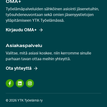
OMA+
d
Työelämäpalveluiden sähköinen asiointi jäsenetuihin,
i
työsuhdeneuvontaan sekä omien jäsenyystietojen
a
ylläpitämiseen YTK Työelämässä.
Kirjaudu OMA+
Asiakaspalvelu
Valitse, mitä asiasi koskee, niin kerromme sinulle
parhaan tavan ottaa meihin yhteyttä.
Ota yhteyttä
© 2026 YTK Työelämä ry