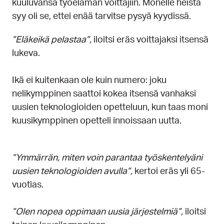
kuuluvansa työelämän voittajiin. Monelle heistä
syy oli se, ettei enää tarvitse pysyä kyydissä.
”Eläkeikä pelastaa”,
iloitsi eräs voittajaksi itsensä
lukeva.
Ikä ei kuitenkaan ole kuin numero: joku
nelikymppinen saattoi kokea itsensä vanhaksi
uusien teknologioiden opetteluun, kun taas moni
kuusikymppinen opetteli innoissaan uutta.
”Ymmärrän, miten voin parantaa työskentelyäni
uusien teknologioiden avulla”,
kertoi eräs yli 65-
vuotias.
”Olen nopea oppimaan uusia järjestelmiä”,
iloitsi