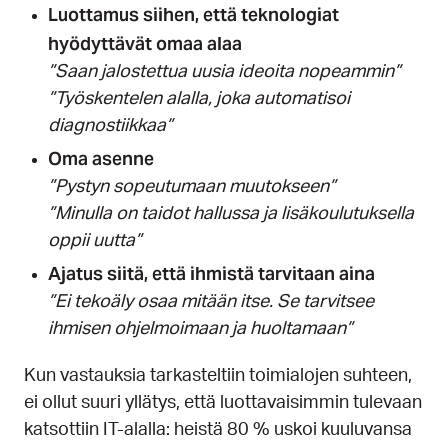
Luottamus siihen, että teknologiat
hyödyttävät omaa alaa
”Saan jalostettua uusia ideoita nopeammin”
”Työskentelen alalla, joka automatisoi
diagnostiikkaa”
Oma asenne
”Pystyn sopeutumaan muutokseen”
”Minulla on taidot hallussa ja lisäkoulutuksella
oppii uutta”
Ajatus siitä, että ihmistä tarvitaan aina
”Ei tekoäly osaa mitään itse. Se tarvitsee
ihmisen ohjelmoimaan ja huoltamaan”
Kun vastauksia tarkasteltiin toimialojen suhteen,
ei ollut suuri yllätys, että luottavaisimmin tulevaan
katsottiin IT-alalla: heistä 80 % uskoi kuuluvansa