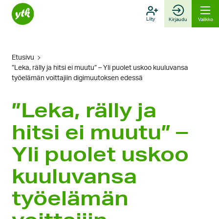
Hyppää
sisältöön
Liity
Kirjaudu
Valikko
Etusivu
”Leka, rälly ja hitsi ei muutu” – Yli puolet uskoo kuuluvansa
työelämän voittajiin digimuutoksen edessä
”Leka, rälly ja
hitsi ei muutu” –
Yli puolet uskoo
kuuluvansa
työelämän