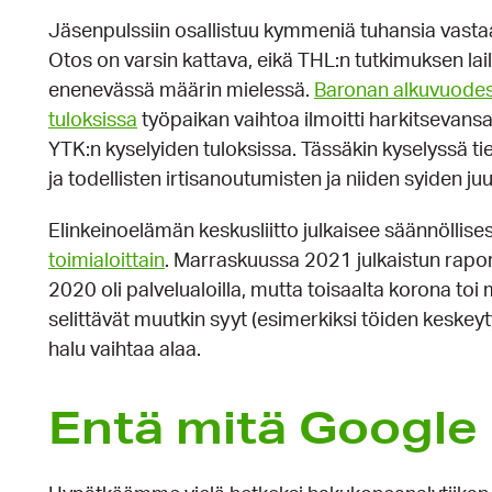
Jäsenpulssiin osallistuu kymmeniä tuhansia vastaaji
Otos on varsin kattava, eikä THL:n tutkimuksen lailla
enenevässä määrin mielessä.
Baronan alkuvuodes
tuloksissa
työpaikan vaihtoa ilmoitti harkitsevans
YTK:n kyselyiden tuloksissa. Tässäkin kyselyssä tie
ja todellisten irtisanoutumisten ja niiden syiden juu
Elinkeinoelämän keskusliitto julkaisee säännöllise
toimialoittain
. Marraskuussa 2021 julkaistun rapo
2020 oli palvelualoilla, mutta toisaalta korona toi 
selittävät muutkin syyt (esimerkiksi töiden keskeyt
halu vaihtaa alaa.
Entä mitä Google