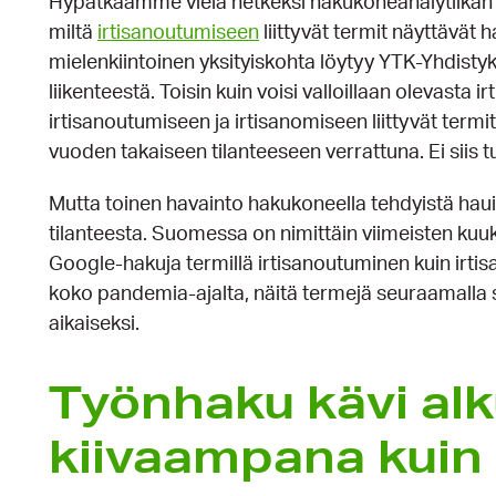
Hypätkäämme vielä hetkeksi hakukoneanalytiikan pa
miltä
irtisanoutumiseen
liittyvät termit näyttävä
mielenkiintoinen yksityiskohta löytyy YTK-Yhdisty
liikenteestä. Toisin kuin voisi valloillaan olevasta 
irtisanoutumiseen ja irtisanomiseen liittyvät term
vuoden takaiseen tilanteeseen verrattuna. Ei siis t
Mutta toinen havainto hakukoneella tehdyistä haui
tilanteesta. Suomessa on nimittäin viimeisten ku
Google-hakuja termillä irtisanoutuminen kuin irtis
koko pandemia-ajalta, näitä termejä seuraamalla s
aikaiseksi.
Työnhaku kävi al
kiivaampana kuin