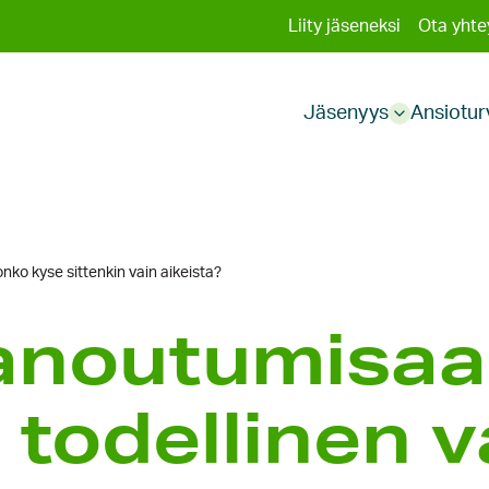
Toissija
Liity jäseneksi
Ota yhte
Päävali
valikko
Jäsenyys
Ansiotur
Sub
menu
nko kyse sittenkin vain aikeista?
sanoutumisaa
todellinen v