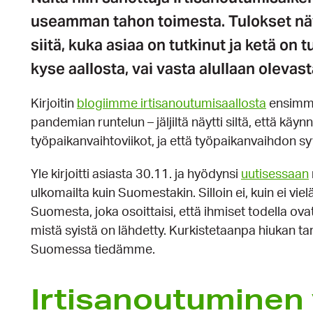
useamman tahon toimesta. Tulokset näyt
siitä, kuka asiaa on tutkinut ja ketä on 
kyse aallosta, vai vasta alullaan olevas
Kirjoitin
blogiimme irtisanoutumisaallosta
ensimmä
pandemian runtelun – jäljiltä näytti siltä, että käy
työpaikanvaihtoviikot, ja että työpaikanvaihdon s
Yle kirjoitti asiasta 30.11. ja hyödynsi
uutisessaan
ulkomailta kuin Suomestakin. Silloin ei, kuin ei viel
Suomesta, joka osoittaisi, että ihmiset todella ov
mistä syistä on lähdetty. Kurkistetaanpa hiukan tark
Suomessa tiedämme.
Irtisanoutuminen 