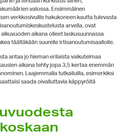
riin ja tehdään kurkistus siihen,
t hakumäärien valossa. Ensimmäinen
ksen verkkosivuille hakukoneen kautta tulevasta
irtisanoutumiskeskustelusta arvella, ovat
it alkuvuoden aikana olleet laskusuunnassa
ukea täältäkään suurelle irtisanoutumisaallolle.
sta antaa jo hieman erilaista vaikutelmaa
ukausien aikana tehty jopa 3,5 kertaa enemmän
anominen. Laajemmalla tutkailuilla, esimerkiksi
aattaisi saada oivalluttavia käppyröitä
kuvuodesta
 koskaan