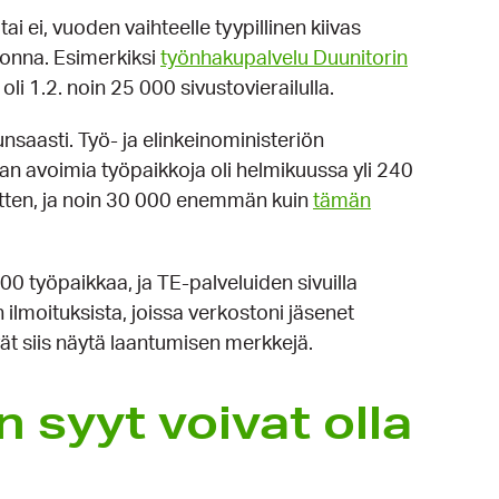
ai ei, vuoden vaihteelle tyypillinen kiivas
uonna. Esimerkiksi
työnhakupalvelu Duunitorin
i 1.2. noin 25 000 sivustovierailulla.
nsaasti. Työ- ja elinkeinoministeriön
n avoimia työpaikkoja oli helmikuussa yli 240
tten, ja noin 30 000 enemmän kuin
tämän
000 työpaikkaa, ja TE-palveluiden sivuilla
 ilmoituksista, joissa verkostoni jäsenet
ivät siis näytä laantumisen merkkejä.
 syyt voivat olla