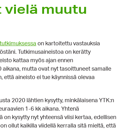
t vielä muutu
-tutkimuksessa
on kartoitettu vastauksia
östäni. Tutkimusaineistoa on kerätty
neisto kattaa myös ajan ennen
aikana, mutta ovat nyt tasoittuneet samalle
 että aineisto ei tue käynnissä olevaa
sta 2020 lähtien kysytty, minkälaisena YTK:n
euraavien 1-6 kk aikana. Yhtenä
on kysytty nyt yhteensä viisi kertaa, edellisen
llut kaikilla viidellä kerralla sitä mieltä, että