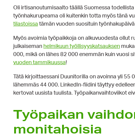
Oli irtisanoutumisaalto täällä Suomessa todellista t
työnhakurupeama oli kuitenkin totta myös tänä v
tilastoissa
tämän vuoden suosituin työnhakupäivä ol
Myös avoimia työpaikkoja on alkuvuodesta ollut ru
julkaiseman
helmikuun työllisyyskatsauksen
mukaa
000, mikä on lähes 82 000 enemmän kuin vuosi si
vuoden tammikuussa
!
Tätä kirjoittaessani Duunitorilla on avoinna yli 55 
lähemmäs 44 000. LinkedIn-fiidini täyttyy edelleen
kertovat uusista tuulista. Työpaikanvaihtoviikot e
Työpaikan vaihdon
monitahoisia