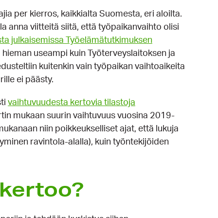
a per kierros, kaikkialta Suomesta, eri aloilta.
 anna viitteitä siitä, että työpaikanvaihto olisi
ta julkaisemissa Työelämätutkimuksen
a hieman useampi kuin Työterveyslaitoksen ja
dusteltiin kuitenkin vain työpaikan vaihtoaikeita
rille ei päästy.
sti
vaihtuvuudesta kertovia tilastoja
rtin mukaan suurin vaihtuvuus vuosina 2019-
mukanaan niin poikkeukselliset ajat, että lukuja
yminen ravintola-alalla), kuin työntekijöiden
 kertoo?