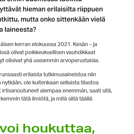
tävät hieman erilaisilta riippuen
tutkittu, mutta onko sittenkään vielä
ta laineesta?
isen kerran elokuussa 2021. Kesän – ja
nnissä olivat poikkeuksellisen vauhdikkaat
yyt olisivat yhä useammin arvoperustaisia.
runsaasti erilaista tutkimusaineistoa niin
ä nytkään, ole kuitenkaan sellaista tilastoa
at irtisanoutuneet aiempaa enemmän, saati sitä,
emmin tätä ilmiötä, ja mitä siitä täällä
voi houkuttaa,