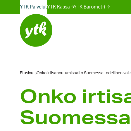
Sivustot
Hyppää
YTK Palvelut
YTK Kassa
YTK Barometri
sisältöön
valikko
Etusivu
Onko irtisanoutumisaalto Suomessa todellinen vai o
Onko irti
Suomessa 