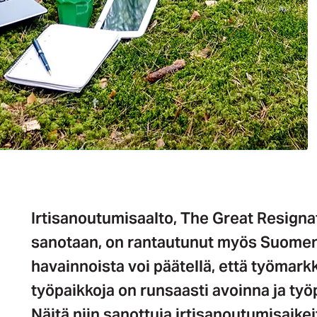
Irtisanoutumisaalto, The Great Resignat
sanotaan, on rantautunut myös Suomen 
havainnoista voi päätellä, että työmarkk
työpaikkoja on runsaasti avoinna ja työ
Näitä niin sanottuja irtisanoutumisaike