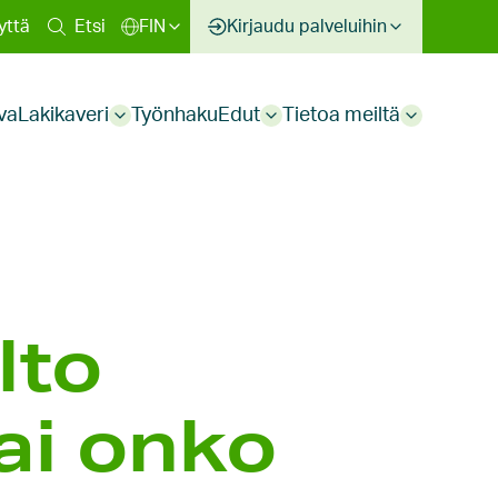
inen
yttä
Etsi
FIN
Kirjaudu palveluihin
kko
va
Lakikaveri
Työnhaku
Edut
Tietoa meiltä
Sub
Sub
Sub
menu
menu
menu
lto
ai onko