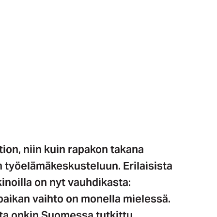
ion, niin kuin rapakon takana
työelämäkeskusteluun. Erilaisista
inoilla on nyt vauhdikasta:
paikan vaihto on monella mielessä.
ita onkin Suomessa tutkittu