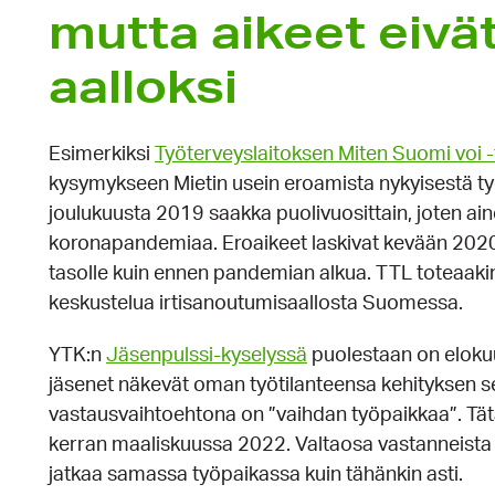
mutta aikeet eivä
aalloksi
Esimerkiksi
Työterveyslaitoksen Miten Suomi voi 
kysymykseen Mietin usein eroamista nykyisestä ty
joulukuusta 2019 saakka puolivuosittain, joten ai
koronapandemiaa. Eroaikeet laskivat kevään 2020 
tasolle kuin ennen pandemian alkua. TTL toteaakin,
keskustelua irtisanoutumisaallosta Suomessa.
YTK:n
Jäsenpulssi-kyselyssä
puolestaan on elokuu
jäsenet näkevät oman työtilanteensa kehityksen s
vastausvaihtoehtona on ”vaihdan työpaikkaa”. Tätä 
kerran maaliskuussa 2022. Valtaosa vastanneista on o
jatkaa samassa työpaikassa kuin tähänkin asti.