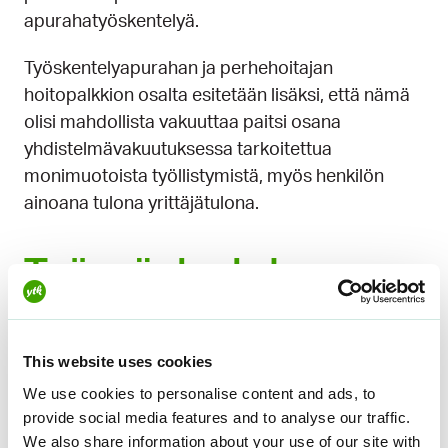
apurahatyöskentelyä.
Työskentelyapurahan ja perhehoitajan
hoitopalkkion osalta esitetään lisäksi, että nämä
olisi mahdollista vakuuttaa paitsi osana
yhdistelmävakuutuksessa tarkoitettua
monimuotoista työllistymistä, myös henkilön
ainoana tulona yrittäjätulona.
Työssäolo­ehdon
kesto ja tulo­peruste
This website uses cookies
Ehdotuksen mukaan yhdistelmävakuutuksen
työssäoloehto on 12 kuukautta 28 kuukauden
We use cookies to personalise content and ads, to
provide social media features and to analyse our traffic.
tarkastelujakson aikana. Yhdistelmävakuutuksen
We also share information about your use of our site with
työssäoloehdossa laskettaisiin