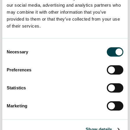
our social media, advertising and analytics partners who
kalenterikuukauden tasolla yhteen yrittäjätulo,
may combine it with other information that you’ve
tulo omasta työstä, apurahasta tai
provided to them or that they’ve collected from your use
työkorvauksesta sekä palkkatulo.
of their services.
Työssäoloehtokuukausi täyttyy, jos tuloja on
vähintään 930 euroa kuukaudessa.
Consent
Necessary
Yrittäjätulo huomioidaan lähtökohtaisesti YEL-
Selection
vakuutuksen mukaisena työtulona. Jos henkilöllä
ei ole pakollista YEL-vakuutusta, tulo voitaisiin
Preferences
huomioida vapaaehtoisen YEL-vakuutuksen
tulona. Mikäli henkilöllä ei ole pakollista tai
Statistics
vapaaehtoista eläkevakuutusta,
yhdistelmävakuutuksessa vakuutettava tulo
Marketing
perustuisi henkilön omaan ilmoitukseen
vähennettynä 1 200 eurolla. Vakuutustulon tulee
olla kuitenkin vähintään 1 200 euroa vuodessa.
Show details