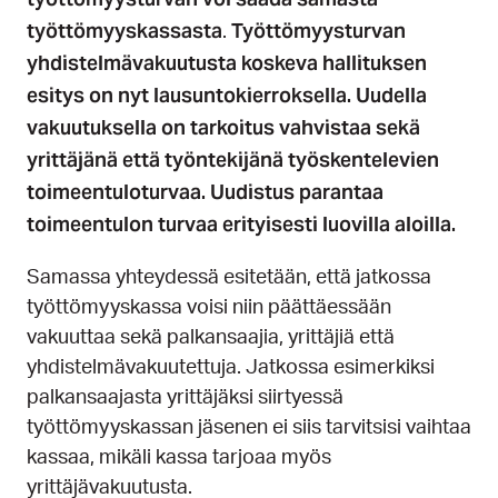
työttömyyskassasta
Työttömyysturvan
.
yhdistelmävakuutusta koskeva hallituksen
esitys on nyt lausuntokierroksella. Uudella
vakuutuksella on tarkoitus vahvistaa sekä
yrittäjänä että työntekijänä työskentelevien
toimeentuloturvaa. Uudistus parantaa
toimeentulon turvaa erityisesti luovilla aloilla.
Samassa yhteydessä esitetään, että jatkossa
työttömyyskassa voisi niin päättäessään
vakuuttaa sekä palkansaajia, yrittäjiä että
yhdistelmävakuutettuja. Jatkossa esimerkiksi
palkansaajasta yrittäjäksi siirtyessä
työttömyyskassan jäsenen ei siis tarvitsisi vaihtaa
kassaa, mikäli kassa tarjoaa myös
yrittäjävakuutusta.