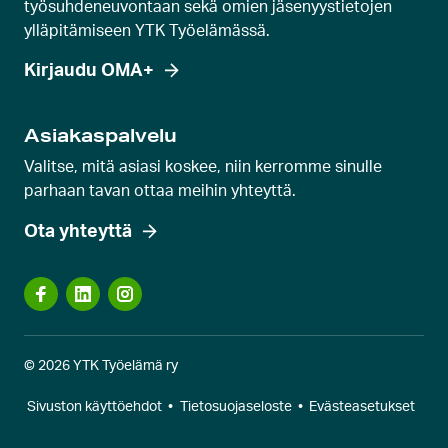
työsuhdeneuvontaan sekä omien jäsenyystietojen
a
ylläpitämiseen YTK Työelämässä.
Kirjaudu OMA+
Asiakaspalvelu
Valitse, mitä asiasi koskee, niin kerromme sinulle
parhaan tavan ottaa meihin yhteyttä.
Ota yhteyttä
© 2026 YTK Työelämä ry
Sivuston käyttöehdot
•
Tietosuojaseloste
•
Evästeasetukset