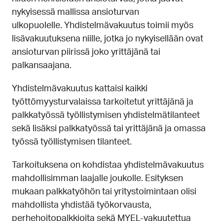
nykyisessä mallissa ansioturvan
ulkopuolelle. Yhdistelmävakuutus toimii myös
lisävakuutuksena niille, jotka jo nykyisellään ovat
ansioturvan piirissä joko yrittäjänä tai
palkansaajana.
Yhdistelmävakuutus kattaisi kaikki
työttömyysturvalaissa tarkoitetut yrittäjänä ja
palkkatyössä työllistymisen yhdistelmätilanteet
sekä lisäksi palkkatyössä tai yrittäjänä ja omassa
työssä työllistymisen tilanteet.
Tarkoituksena on kohdistaa yhdistelmävakuutus
mahdollisimman laajalle joukolle. Esityksen
mukaan palkkatyöhön tai yritystoimintaan olisi
mahdollista yhdistää työkorvausta,
perhehoitopalkkioita sekä MYEL-vakuutettua