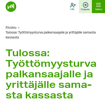
Hyppää
sisältöön
Liity
Kirjaudu
Valikko
Etusivu
Tulossa: Työttömyys­turva palkan­saajalle ja yrittäjälle sama­sta
kassa­sta
Tulossa:
Työttömyys­turva
palkan­saajalle ja
yrittäjälle sama­
sta kassa­sta