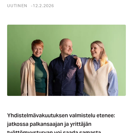
UUTINEN
12.2.2026
Yhdistelmävakuutuksen valmistelu etenee:
jatkossa palkansaajan ja yrittäjän
työttömyysturvan voi saada samasta