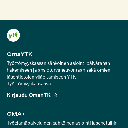
k
y
i
n
e
n
k
OmaYTK
a
r
Työttömyyskassan sähköinen asiointi päivärahan
u
hakemiseen ja ansioturvaneuvontaan sekä omien
jäsentietojen ylläpitämiseen YTK
s
Työttömyyskassassa.
e
l
Kirjaudu OmaYTK
l
i
OMA+
d
Työelämäpalveluiden sähköinen asiointi jäsenetuihin,
i