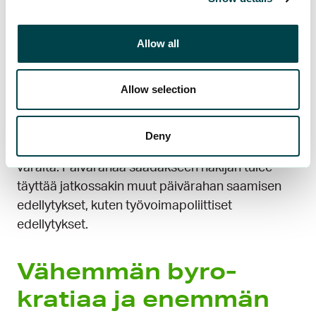
Vakuutustulo olisi voimassa 12 kuukautta ja tuloa
olisi mahdollista muuttaa kerran vuodessa.
Allow all
Sekä palkansaajana että yrittäjänä työskentelevä
henkilö sekä henkilö, joka palkkatyön tai
Allow selection
yritystoiminnassa työllistymisen lisäksi toimii
perhehoitajana tai saa työskentelyapurahaa, voisi
valita, minkä tai mitkä tulonlähteet hän haluaa
Deny
vakuuttaa työttömyyskassassa työttömyyden
varalta. Päivärahaa saadakseen hakijan tulee
täyttää jatkossakin muut päivärahan saamisen
edellytykset, kuten työvoimapoliittiset
edellytykset.
Vähemmän byro­
kratiaa ja enemmän