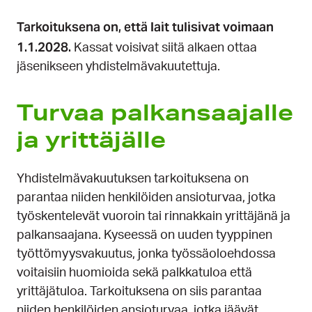
Tarkoituksena on, että lait tulisivat voimaan
1.1.2028.
Kassat voisivat siitä alkaen ottaa
jäsenikseen yhdistelmävakuutettuja.
Turvaa palkan­saajalle
ja yrittä­jälle
Yhdistelmävakuutuksen tarkoituksena on
parantaa niiden henkilöiden ansioturvaa, jotka
työskentelevät vuoroin tai rinnakkain yrittäjänä ja
palkansaajana. Kyseessä on uuden tyyppinen
työttömyysvakuutus, jonka työssäoloehdossa
voitaisiin huomioida sekä palkkatuloa että
yrittäjätuloa. Tarkoituksena on siis parantaa
niiden henkilöiden ansioturvaa, jotka jäävät