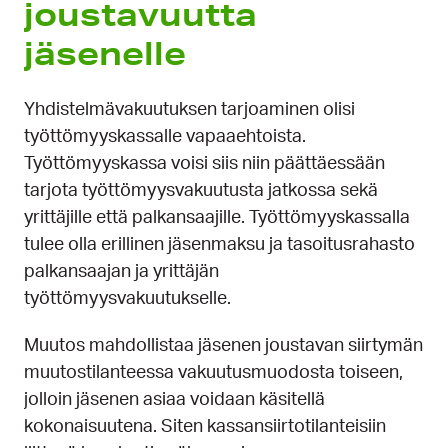
jousta­vuutta
jäsenelle
Yhdistelmävakuutuksen tarjoaminen olisi
työttömyyskassalle vapaaehtoista.
Työttömyyskassa voisi siis niin päättäessään
tarjota työttömyysvakuutusta jatkossa sekä
yrittäjille että palkansaajille. Työttömyyskassalla
tulee olla erillinen jäsenmaksu ja tasoitusrahasto
palkansaajan ja yrittäjän
työttömyysvakuutukselle.
Muutos mahdollistaa jäsenen joustavan siirtymän
muutostilanteessa vakuutusmuodosta toiseen,
jolloin jäsenen asiaa voidaan käsitellä
kokonaisuutena. Siten kassansiirtotilanteisiin