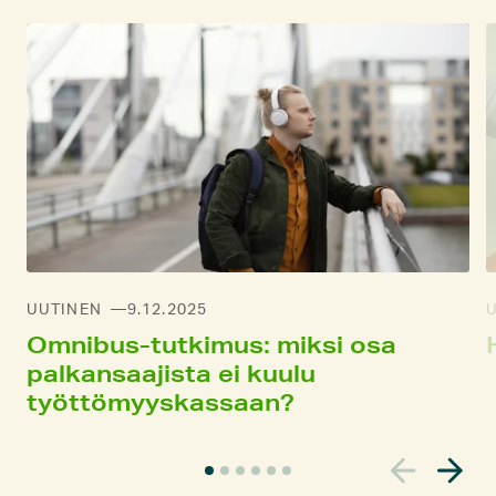
UUTINEN
9.12.2025
Omnibus-tutkimus: miksi osa
palkansaajista ei kuulu
työttömyyskassaan?
N
y