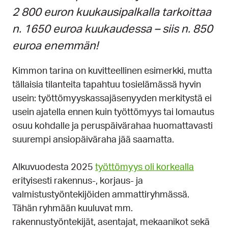
2 800 euron kuukausipalkalla tarkoittaa
n. 1650 euroa kuukaudessa – siis n. 850
euroa enemmän!
Kimmon tarina on kuvitteellinen esimerkki, mutta
tällaisia tilanteita tapahtuu tosielämässä hyvin
usein: työttömyyskassajäsenyyden merkitystä ei
usein ajatella ennen kuin työttömyys tai lomautus
osuu kohdalle ja peruspäivärahaa huomattavasti
suurempi ansiopäiväraha jää saamatta.
Alkuvuodesta 2025
työttömyys oli korkealla
erityisesti rakennus-, korjaus- ja
valmistustyöntekijöiden ammattiryhmässä.
Tähän ryhmään kuuluvat mm.
rakennustyöntekijät, asentajat, mekaanikot sekä