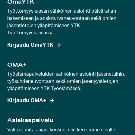
OmaYTK
a
r
Työttömyyskassan sähköinen asiointi päivärahan
u
hakemiseen ja ansioturvaneuvontaan sekä omien
jäsentietojen ylläpitämiseen YTK
s
Työttömyyskassassa.
e
l
Kirjaudu OmaYTK
l
i
OMA+
d
Työelämäpalveluiden sähköinen asiointi jäsenetuihin,
i
työsuhdeneuvontaan sekä omien jäsenyystietojen
a
ylläpitämiseen YTK Työelämässä.
Kirjaudu OMA+
Asiakaspalvelu
Valitse, mitä asiasi koskee, niin kerromme sinulle