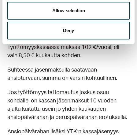
Mitä jäsenyys
Allow selection
maksaa?
Deny
Jäsenyys kaikille avoimessa YTK
Työttömyyskassassa maksaa 102 €/vuosi, eli
vain 8,50 € kuukautta kohden.
Suhteessa jäsenmaksulla saatavaan
ansioturvaan, summa on varsin kohtuullinen.
Jos työttömyys tai lomautus joskus osuu
kohdalle, on kassan jäsenmaksut 10 vuoden
ajalta kuitattu usein jo yhden kuukauden
ansiopäivärahan ja peruspäivärahan erotuksella.
Ansiopäivärahan lisäksi YTK:n kassajäsenyys