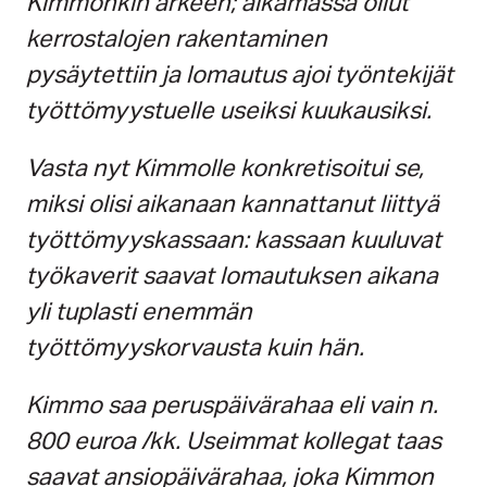
Kimmonkin arkeen; alkamassa ollut
kerrostalojen rakentaminen
pysäytettiin ja lomautus ajoi työntekijät
työttömyystuelle useiksi kuukausiksi.
Vasta nyt Kimmolle konkretisoitui se,
miksi olisi aikanaan kannattanut liittyä
työttömyyskassaan: kassaan kuuluvat
työkaverit saavat lomautuksen aikana
yli tuplasti enemmän
työttömyyskorvausta kuin hän.
Kimmo saa peruspäivärahaa eli vain n.
800 euroa /kk. Useimmat kollegat taas
saavat ansiopäivärahaa, joka Kimmon