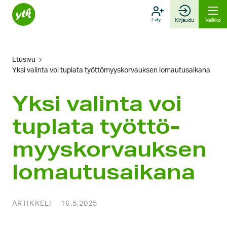
Hyppää
sisältöön
Liity
Kirjaudu
Valikko
Etusivu
Yksi valinta voi tup­lata työttö­myys­korvauksen lomautus­aikana
Yksi valinta voi
tup­lata työttö­
myys­korvauksen
lomautus­aikana
ARTIKKELI
16.5.2025