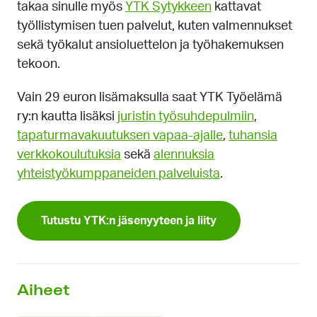
takaa sinulle myös
YTK Sytykkeen
kattavat
työllistymisen tuen palvelut, kuten valmennukset
sekä työkalut ansioluettelon ja työhakemuksen
tekoon.
Vain 29 euron lisämaksulla saat YTK Työelämä
ry:n kautta lisäksi
juristin työsuhdepulmiin
,
tapaturmavakuutuksen vapaa-ajalle
,
tuhansia
verkkokoulutuksia
sekä
alennuksia
yhteistyökumppaneiden palveluista
.
Tutustu YTK:n jäsenyyteen ja liity
Aiheet