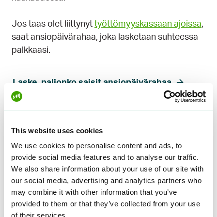
Jos taas olet liittynyt
työttömyyskassaan ajoissa
,
saat ansiopäivärahaa, joka lasketaan suhteessa
palkkaasi.
Laske, paljonko saisit ansiopäivärahaa
Tässä muutamia kuvitteellisia esimerkkejä
This website uses cookies
rakennus-, korjaus-, ja valmistustyöntekijöiden
ammattiryhmästä:
We use cookies to personalise content and ads, to
provide social media features and to analyse our traffic.
Rakennustyöntekijä Kimmo, kk-palkka 2 800
We also share information about your use of our site with
€, ansiopäiväraha n. 1 650 € / kk
our social media, advertising and analytics partners who
may combine it with other information that you’ve
Hienomekaanikko Siiri, kk-palkka 3 200 €,
provided to them or that they’ve collected from your use
ansiopäiväraha n. 1 830 € / kk
of their services.