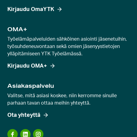
l
Kirjaudu OmaYTK
l
i
OMA+
d
Työelämäpalveluiden sähköinen asiointi jäsenetuihin,
i
työsuhdeneuvontaan sekä omien jäsenyystietojen
a
ylläpitämiseen YTK Työelämässä.
Kirjaudu OMA+
Asiakaspalvelu
Valitse, mitä asiasi koskee, niin kerromme sinulle
parhaan tavan ottaa meihin yhteyttä.
Ota yhteyttä