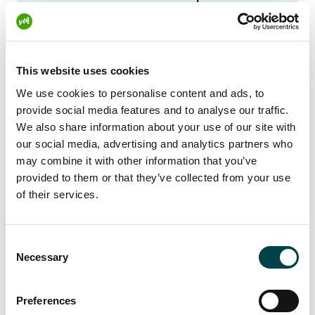
välissä töihin Työelämän välitilaan!
Se on
rooli, jossa työnkuvaasi kuuluu
kohderyhmälähtöinen luova kirjoittaminen,
This website uses cookies
verkostoituminen ja sidosryhmien hallinta,
markkinointi ja brändäys, strateginen
We use cookies to personalise content and ads, to
provide social media features and to analyse our traffic.
suunnittelu ja analyysi, tiedonhankinta ja
We also share information about your use of our site with
markkinakartoitus sekä haastatteluihin
our social media, advertising and analytics partners who
valmistautuminen. Lisäksi vastaat siitä, että
may combine it with other information that you’ve
tietosi ja taitosi ovat ajan tasalla.
provided to them or that they’ve collected from your use
of their services.
Älä piilota tätä Työelämän välitilassa
hankittua osaamista, vaan nosta se ylpeästi
esiin osana oman näköistä työhistoriaasi!
Consent
Necessary
Selection
Preferences