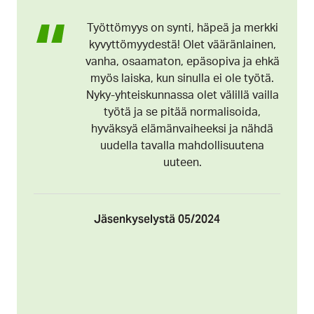
Työttömyys on synti, häpeä ja merkki
kyvyttömyydestä! Olet vääränlainen,
vanha, osaamaton, epäsopiva ja ehkä
myös laiska, kun sinulla ei ole työtä.
Nyky-yhteiskunnassa olet välillä vailla
työtä ja se pitää normalisoida,
hyväksyä elämänvaiheeksi ja nähdä
uudella tavalla mahdollisuutena
uuteen.
Jäsenkyselystä 05/2024
N
y
k
y