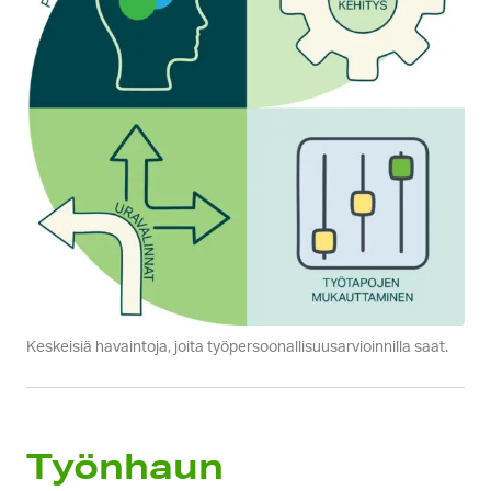
Keskeisiä havaintoja, joita työpersoonallisuusarvioinnilla saat.
Työnhaun