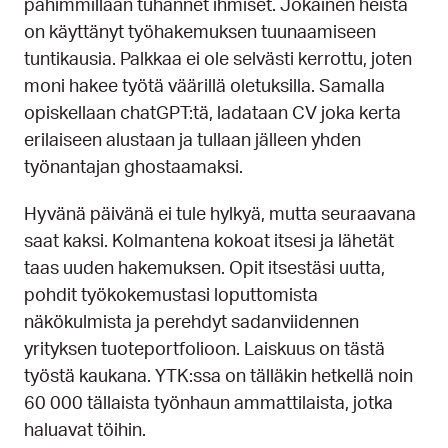
pahimmillaan tuhannet ihmiset. Jokainen heistä
on käyttänyt työhakemuksen tuunaamiseen
tuntikausia. Palkkaa ei ole selvästi kerrottu, joten
moni hakee työtä väärillä oletuksilla. Samalla
opiskellaan chatGPT:tä, ladataan CV joka kerta
erilaiseen alustaan ja tullaan jälleen yhden
työnantajan ghostaamaksi.
Hyvänä päivänä ei tule hylkyä, mutta seuraavana
saat kaksi. Kolmantena kokoat itsesi ja lähetät
taas uuden hakemuksen. Opit itsestäsi uutta,
pohdit työkokemustasi loputtomista
näkökulmista ja perehdyt sadanviidennen
yrityksen tuoteportfolioon. Laiskuus on tästä
työstä kaukana. YTK:ssa on tälläkin hetkellä noin
60 000 tällaista työnhaun ammattilaista, jotka
haluavat töihin.​