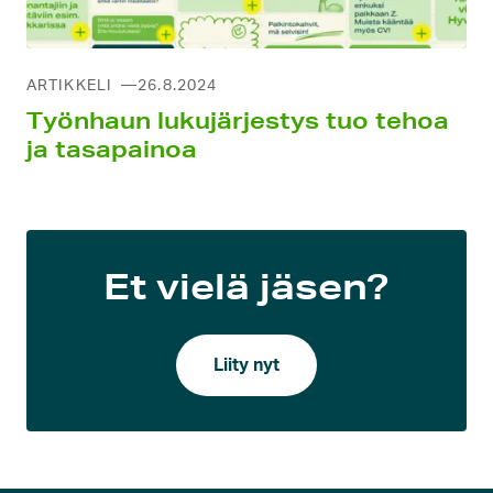
ARTIKKELI
26.8.2024
Työnhaun lukujärjestys tuo tehoa
ja tasapainoa
Et vielä jäsen?
Liity nyt