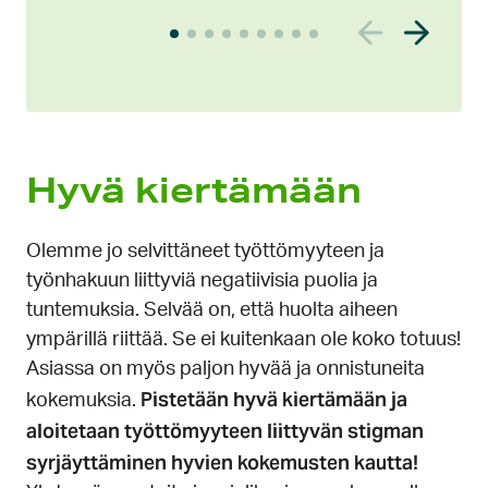
i
n
e
n
k
a
Hyvä kiertämään
r
u
Olemme jo selvittäneet työttömyyteen ja
s
työnhakuun liittyviä negatiivisia puolia ja
e
tuntemuksia. Selvää on, että huolta aiheen
l
ympärillä riittää. Se ei kuitenkaan ole koko totuus!
l
Asiassa on myös paljon hyvää ja onnistuneita
i
Pistetään hyvä kiertämään ja
d
kokemuksia.
aloitetaan työttömyyteen liittyvän stigman
i
a
syrjäyttäminen hyvien kokemusten kautta!