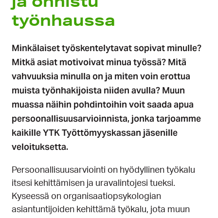
ja onnistu
työnhaussa
Minkälaiset työskentelytavat sopivat minulle?
Mitkä asiat motivoivat minua työssä? Mitä
vahvuuksia minulla on ja miten voin erottua
muista työnhakijoista niiden avulla? Muun
muassa näihin pohdintoihin voit saada apua
persoonallisuusarvioinnista, jonka tarjoamme
kaikille YTK Työttömyyskassan jäsenille
veloituksetta.
Persoonallisuusarviointi on hyödyllinen työkalu
itsesi kehittämisen ja uravalintojesi tueksi.
Kyseessä on organisaatiopsykologian
asiantuntijoiden kehittämä työkalu, jota muun