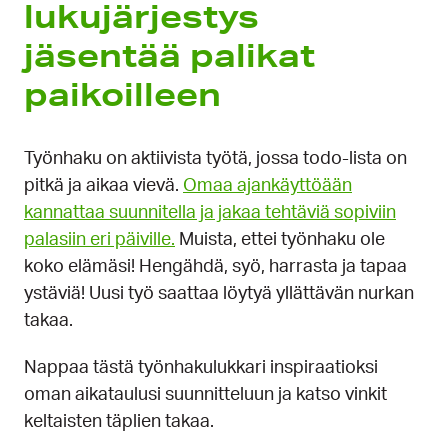
lukujärjestys
jäsentää palikat
paikoilleen
Työnhaku on aktiivista työtä, jossa todo-lista on
pitkä ja aikaa vievä.
Omaa ajankäyttöään
kannattaa suunnitella ja jakaa tehtäviä sopiviin
palasiin eri päiville.
Muista, ettei työnhaku ole
koko elämäsi! Hengähdä, syö, harrasta ja tapaa
ystäviä! Uusi työ saattaa löytyä yllättävän nurkan
takaa.
Nappaa tästä työnhakulukkari inspiraatioksi
oman aikataulusi suunnitteluun ja katso vinkit
keltaisten täplien takaa.