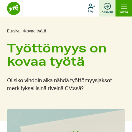
Hyppää
sisältöön
Liity
Kirjaudu
Valikko
Etusivu
Kovaa työtä
Työttömyys on
kovaa työtä
Olisiko vihdoin aika nähdä työttömyysjaksot
merkityksellisinä riveinä CV:ssä?