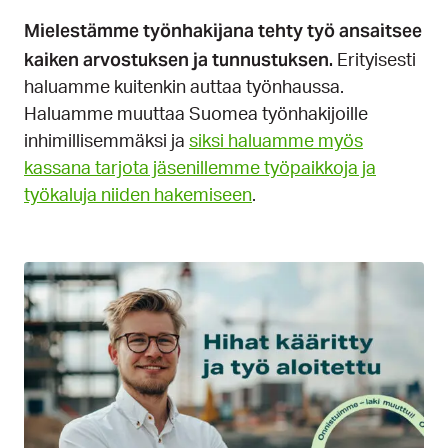
Mielestämme työnhakijana tehty työ ansaitsee
kaiken arvostuksen ja tunnustuksen.
Erityisesti
haluamme kuitenkin auttaa työnhaussa.
Haluamme muuttaa Suomea työnhakijoille
inhimillisemmäksi ja
siksi haluamme myös
kassana tarjota jäsenillemme työpaikkoja ja
työkaluja niiden hakemiseen
.