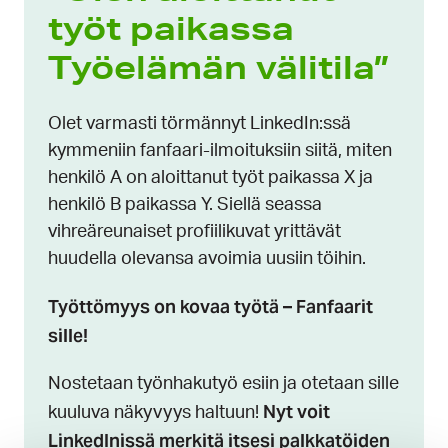
työt paikassa
Työelämän välitila”
Olet varmasti törmännyt LinkedIn:ssä
kymmeniin fanfaari-ilmoituksiin siitä, miten
henkilö A on aloittanut työt paikassa X ja
henkilö B paikassa Y. Siellä seassa
vihreäreunaiset profiilikuvat yrittävät
huudella olevansa avoimia uusiin töihin.
Työttömyys on kovaa työtä – Fanfaarit
sille!
Nostetaan työnhakutyö esiin ja otetaan sille
Nyt voit
kuuluva näkyvyys haltuun!
LinkedInissä merkitä itsesi palkkatöiden