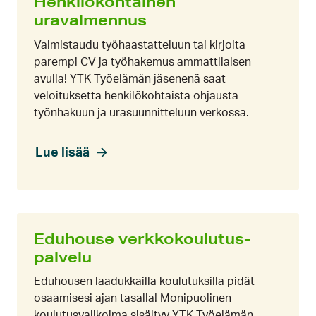
Henkilökohtainen
uravalmennus
Valmistaudu työhaastatteluun tai kirjoita
parempi CV ja työhakemus ammattilaisen
avulla! YTK Työelämän jäsenenä saat
veloituksetta henkilökohtaista ohjausta
työnhakuun ja urasuunnitteluun verkossa.
Lue lisää
Eduhouse verkko­koulutus­
palvelu
Eduhousen laadukkailla koulutuksilla pidät
osaamisesi ajan tasalla! Monipuolinen
koulutusvalikoima sisältyy YTK Työelämän