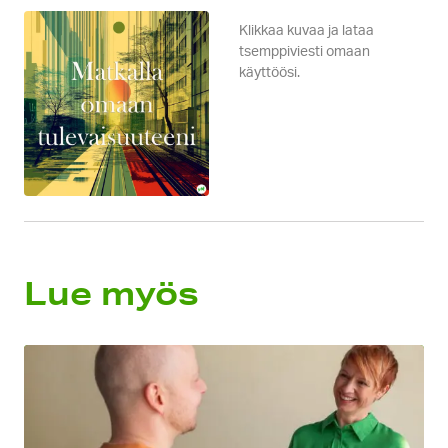
Klikkaa kuvaa ja lataa
tsemppiviesti omaan
käyttöösi.
Lue myös