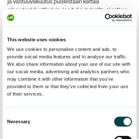
ja vastuuvakuutus puolestaan kattaa
oikeudenkäyntikuluja, jos työsuhderiita ei ratkea
neuvotellen. Ilman vakuutusta
oikeudenkäyntikulut voivat nousta tuhansiin
euroihin, mikä on monelle taloudellisesti
This website uses cookies
kestämätöntä. Lisäksi jäsenenä hyödyt vapaa-
We use cookies to personalise content and ads, to
ajan tapaturmavakuutuksesta, joka on voimassa
provide social media features and to analyse our traffic.
sekä Suomessa että ulkomailla.
We also share information about your use of our site with
our social media, advertising and analytics partners who
Näiden palveluiden arvo korostuu erityisesti
may combine it with other information that you’ve
työelämän muutostilanteissa, kuten
provided to them or that they’ve collected from your use
irtisanomisten, lomautusten tai työsopimuksen
of their services.
muutosten yhteydessä. On huomattavasti
helpompaa neuvotella työnantajan kanssa, kun
Consent
tunnet oikeutesi ja sinulla on tarvittaessa
Necessary
Selection
asiantuntija-apua saatavilla.