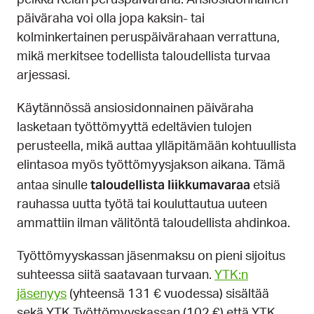
pelkkä Kelan peruspäiväraha. Ansiosidonnainen
päiväraha voi olla jopa kaksin- tai
kolminkertainen peruspäivärahaan verrattuna,
mikä merkitsee todellista taloudellista turvaa
arjessasi.
Käytännössä ansiosidonnainen päiväraha
lasketaan työttömyyttä edeltävien tulojen
perusteella, mikä auttaa ylläpitämään kohtuullista
elintasoa myös työttömyysjakson aikana. Tämä
taloudellista liikkumavaraa
antaa sinulle
etsiä
rauhassa uutta työtä tai kouluttautua uuteen
ammattiin ilman välitöntä taloudellista ahdinkoa.
Työttömyyskassan jäsenmaksu on pieni sijoitus
suhteessa siitä saatavaan turvaan.
YTK:n
jäsenyys
(yhteensä 131 € vuodessa) sisältää
sekä YTK Työttömyyskassan (102 €) että YTK