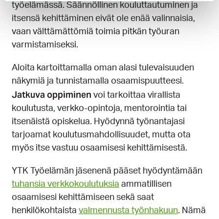
työelämässä. Säännöllinen kouluttautuminen ja
itsensä kehittäminen eivät ole enää valinnaisia,
vaan välttämättömiä toimia pitkän työuran
varmistamiseksi.
Aloita kartoittamalla oman alasi tulevaisuuden
näkymiä ja tunnistamalla osaamispuutteesi.
Jatkuva oppiminen
voi tarkoittaa virallista
koulutusta, verkko-opintoja, mentorointia tai
itsenäistä opiskelua. Hyödynnä työnantajasi
tarjoamat koulutusmahdollisuudet, mutta ota
myös itse vastuu osaamisesi kehittämisestä.
YTK Työelämän jäsenenä pääset hyödyntämään
tuhansia verkkokoulutuksia
ammatillisen
osaamisesi kehittämiseen sekä saat
henkilökohtaista
valmennusta työnhakuun
. Nämä