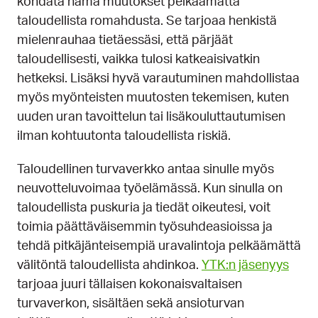
kohdata nämä muutokset pelkäämättä
taloudellista romahdusta. Se tarjoaa henkistä
mielenrauhaa tietäessäsi, että pärjäät
taloudellisesti, vaikka tulosi katkeaisivatkin
hetkeksi. Lisäksi hyvä varautuminen mahdollistaa
myös myönteisten muutosten tekemisen, kuten
uuden uran tavoittelun tai lisäkouluttautumisen
ilman kohtuutonta taloudellista riskiä.
Taloudellinen turvaverkko antaa sinulle myös
neuvotteluvoimaa työelämässä. Kun sinulla on
taloudellista puskuria ja tiedät oikeutesi, voit
toimia päättäväisemmin työsuhdeasioissa ja
tehdä pitkäjänteisempiä uravalintoja pelkäämättä
välitöntä taloudellista ahdinkoa.
YTK:n jäsenyys
tarjoaa juuri tällaisen kokonaisvaltaisen
turvaverkon, sisältäen sekä ansioturvan