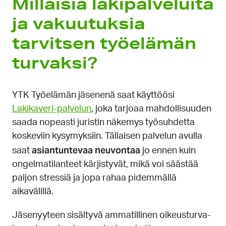
Millaisia lakipalveluita
ja vakuutuksia
tarvitsen työelämän
turvaksi?
YTK Työelämän jäsenenä saat käyttöösi
Lakikaveri-palvelun
, joka tarjoaa mahdollisuuden
saada nopeasti juristin näkemys työsuhdetta
koskeviin kysymyksiin. Tällaisen palvelun avulla
asiantuntevaa neuvontaa
saat
jo ennen kuin
ongelmatilanteet kärjistyvät, mikä voi säästää
paljon stressiä ja jopa rahaa pidemmällä
aikavälillä.
Jäsenyyteen sisältyvä ammatillinen oikeusturva-