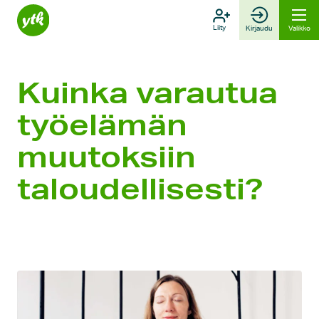
Hyppää
sisältöön
Liity
Kirjaudu
Valikko
Kuinka varautua
työelämän
muutoksiin
taloudellisesti?