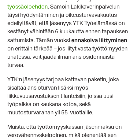
työssäoloehdon
. Samoin Lakikaverinpalvelun
täysi hyödyntäminen ja oikeusturvavakuutus
edellyttävät, että jäsenyys YTK Työelämässä on
kestänyt vähintään 6 kuukautta ennen tapauksen
ennakoiva liittyminen
sattumista. Tämän vuoksi
on erittäin tärkeää – jos liityt vasta työttömyyden
uhatessa, voit jäädä ilman ansiosidonnaista
turvaa.
YTK:n jäsenyys tarjoaa kattavan paketin, joka
sisältää ansioturvan lisäksi myös
liikkuvuusavustuksen tilanteisiin, joissa uusi
työpaikka on kaukana kotoa, sekä
muutosturvarahan yli 55-vuotiaille.
Muista, että työttömyyskassan jäsenmaksu on
verovähennyskelpoinen, mikä pienentää sen