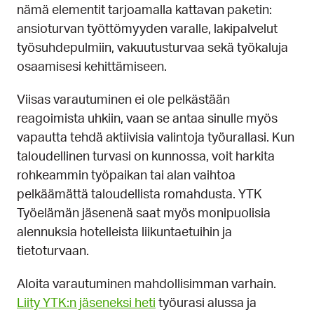
nämä elementit tarjoamalla kattavan paketin:
ansioturvan työttömyyden varalle, lakipalvelut
työsuhdepulmiin, vakuutusturvaa sekä työkaluja
osaamisesi kehittämiseen.
Viisas varautuminen ei ole pelkästään
reagoimista uhkiin, vaan se antaa sinulle myös
vapautta tehdä aktiivisia valintoja työurallasi. Kun
taloudellinen turvasi on kunnossa, voit harkita
rohkeammin työpaikan tai alan vaihtoa
pelkäämättä taloudellista romahdusta. YTK
Työelämän jäsenenä saat myös monipuolisia
alennuksia hotelleista liikuntaetuihin ja
tietoturvaan.
Aloita varautuminen mahdollisimman varhain.
Liity YTK:n jäseneksi heti
työurasi alussa ja