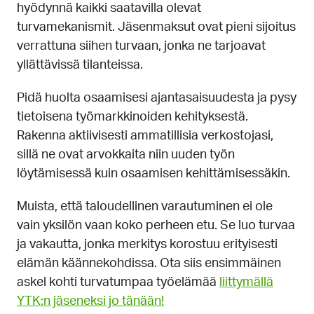
hyödynnä kaikki saatavilla olevat
turvamekanismit. Jäsenmaksut ovat pieni sijoitus
verrattuna siihen turvaan, jonka ne tarjoavat
yllättävissä tilanteissa.
Pidä huolta osaamisesi ajantasaisuudesta ja pysy
tietoisena työmarkkinoiden kehityksestä.
Rakenna aktiivisesti ammatillisia verkostojasi,
sillä ne ovat arvokkaita niin uuden työn
löytämisessä kuin osaamisen kehittämisessäkin.
Muista, että taloudellinen varautuminen ei ole
vain yksilön vaan koko perheen etu. Se luo turvaa
ja vakautta, jonka merkitys korostuu erityisesti
elämän käännekohdissa. Ota siis ensimmäinen
askel kohti turvatumpaa työelämää
liittymällä
YTK:n jäseneksi jo tänään!