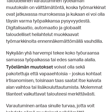
Taloudellinen varautuminen työelämän
muutoksiin on välttämätöntä, koska työmarkkinat
ovat jatkuvassa murroksessa ja kukaan ei voi olla
täysin varma työpaikkansa pysyvyydestä.
Digitalisaatio, automaatio ja globaalit
taloudelliset heilahtelut muokkaavat
työmarkkinoita ennennäkemättömällä vauhdilla.
Nykyään yhä harvempi tekee koko työuraansa
samassa työpaikassa tai edes samalla alalla.
Työelämän muutokset
voivat olla sekä
pakotettuja että vapaaehtoisia – joskus kohtaat
irtisanomisen, toisinaan taas saatat itse kaivata
alan vaihtoa tai lisäkouluttautumista. Molemmat
tilanteet vaikuttavat talouteesi merkittävästi.
Varautuminen antaa sinulle turvaa, jotta voit