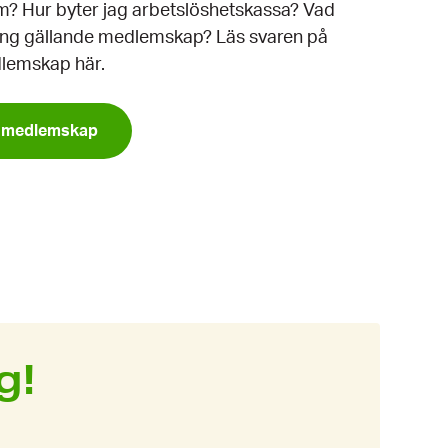
m? Hur byter jag arbetslöshetskassa? Vad
ning gällande medlemskap? Läs svaren på
dlemskap här.
m medlemskap
g!