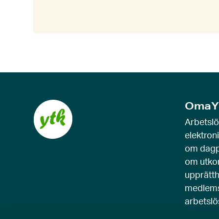
OmaY
Arbetsl
elektron
om dagp
om utko
upprätth
medlems
arbetslö