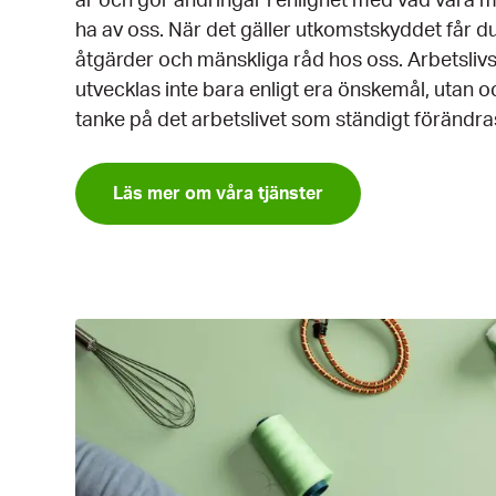
är och gör ändringar i enlighet med vad våra 
a
ha av oss. När det gäller utkomstskyddet får du
g
åtgärder och mänskliga råd hos oss. Arbetsliv
e
utvecklas inte bara enligt era önskemål, utan 
v
tanke på det arbetslivet som ständigt förändra
y
Läs mer om våra tjänster