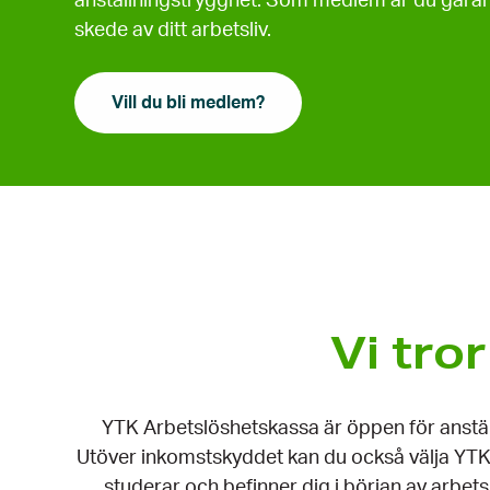
anställningstrygghet. Som medlem är du garant
skede av ditt arbetsliv.
Vill du bli medlem?
Vi tro
YTK Arbetslöshetskassa är öppen för anstäl
Utöver inkomstskyddet kan du också välja YTK A
studerar och befinner dig i början av arbets