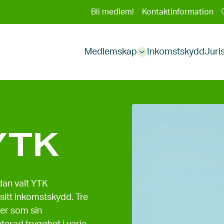
Sekundär
Bli medlem!
Kontaktinformation
Huvudmeny
meny
Medlemskap
Inkomstskydd
Juri
Sub
menu
YTK
dan valt YTK
sitt inkomstskydd. Tre
ter som sin