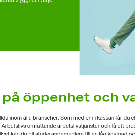
erad trygghet i varje
r på öppenhet och va
lda inom alla branscher. Som medlem i kassan får du e
rbetslivs omfattande arbetslivstjänster och få ett bred
livet kan du bli studerandemedlem till en låg kostnad och 