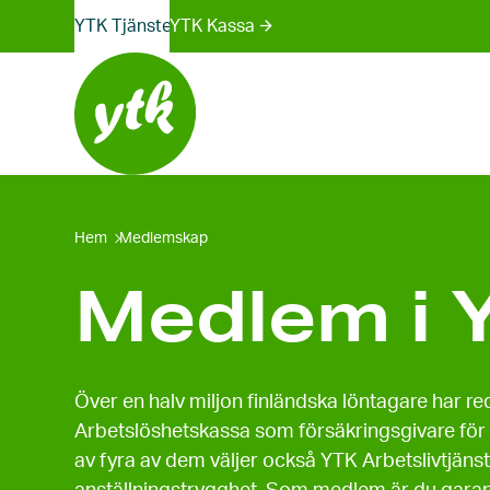
Webbplatser-
Skip
YTK Tjänster
YTK Kassa
to
menyn
content
Hem
Medlemskap
Medlem i 
Över en halv miljon finländska löntagare har re
Arbetslöshetskassa som försäkringsgivare för 
av fyra av dem väljer också YTK Arbetslivtjäns