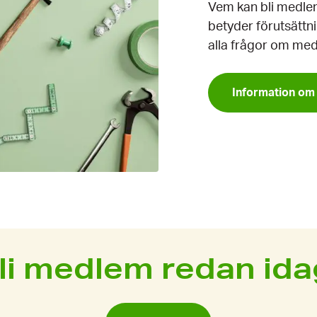
Vem kan bli medle
betyder förutsätt
alla frågor om me
Information o
li medlem redan ida