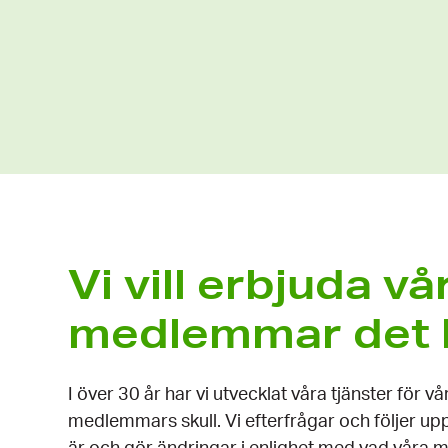
A
k
t
u
e
l
l
s
k
Vi vill erbjuda vå
j
u
medlemmar det 
t
r
e
I över 30 år har vi utvecklat våra tjänster för vå
g
medlemmars skull. Vi efterfrågar och följer upp
l