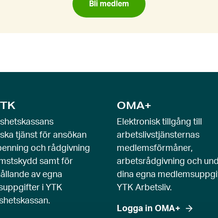
Bli medlem
TK
OMA+
öshetskassans
Elektronisk tillgång till
iska tjänst för ansökan
arbetslivstjänsternas
enning och rådgivning
medlemsförmåner,
mstskydd samt för
arbetsrådgivning och und
ållande av egna
dina egna medlemsuppgif
uppgifter i YTK
YTK Arbetsliv.
shetskassan.
Logga in OMA+