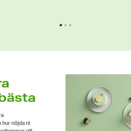
ra
bästa
ra
 hur nöjda ni