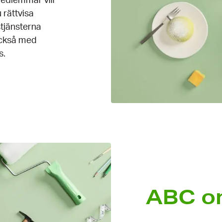
medlemmar vill
 rättvisa
stjänsterna
också med
s.
ABC o