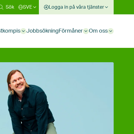
Sök
SVE
Logga in på våra tjänster
stkompis
Jobbsökning
Förmåner
Om oss
Sub
Sub
Sub
menu
menu
menu