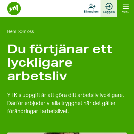
Skip
to
Bli medlem
Logga in
Menu
content
Hem
Om oss
Du förtjänar ett
lyckligare
arbetsliv
YTK:s uppgift är att göra ditt arbetsliv lyckligare.
Därför erbjuder vi alla trygghet när det gäller
förändringar i arbetslivet.