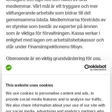
medlemmar. Vårt mål är ett tryggare och mer
välfungerande arbetsliv som bidrar till det
gemensamma bästa. Medlemmarna företräds av
en styrelse som består av experter på ämnen
som är viktiga för förvaltningen. Kassa verkar i
enlighet med lagen om arbetslöshetskassor och
står under Finansinspektionens tillsyn.
Oberoende är en viktig grundvärdering för oss.
Vi är politiskt oberoende och verkar varken för
eller emot något parti. Utgångspunkten för vårt
påverkansarbete är våra medlemmars bästa och
This website uses cookies
samhällets övergripande intresse.
We use cookies to personalise content and ads, to
Medlemmarnas intressen styr all vår verksamhet.
provide social media features and to analyse our traffic.
Som medlem i YTK har du YTK
We also share information about your use of our site with
Arbetslöshetskassans inkomsttrygghet vid
our social media, advertising and analytics partners who