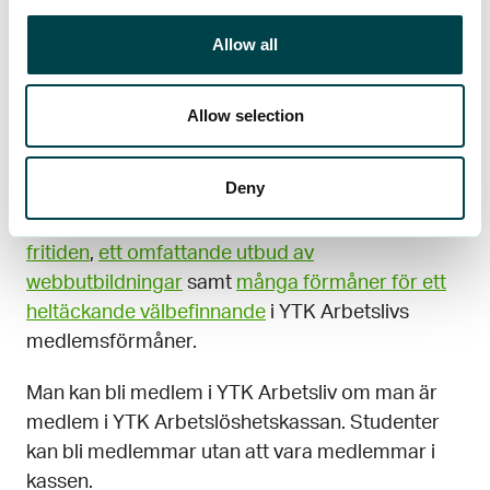
vid sidan av arbetslöshetsförsäkringen och
Allow all
beslutade att gemensamt teckna en
rättsskyddsförsäkring. Samma tjänst är
fortfarande tillgänglig för alla medlemmar i YTK
Allow selection
Arbetsliv.
Deny
Idag ingår även
juridisk rådgivning vid
arbetsrättsliga problem
,
olycksfallsförsäkring för
fritiden
,
ett omfattande utbud av
webbutbildningar
samt
många förmåner för ett
heltäckande välbefinnande
i YTK Arbetslivs
medlemsförmåner.
Man kan bli medlem i YTK Arbetsliv om man är
medlem i YTK Arbetslöshetskassan. Studenter
kan bli medlemmar utan att vara medlemmar i
kassen.