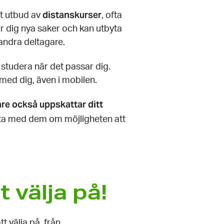
distanskurser
rt utbud av
, ofta
är dig nya saker och kan utbyta
andra deltagare.
 studera när det passar dig.
 med dig, även i mobilen.
are också uppskattar ditt
ata med dem om möjligheten att
 välja på!
t välja på, från