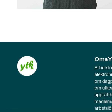
OmaY
Arbetsl
elektron
om dagp
om utko
upprätth
medlems
arbetslö