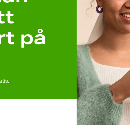
tt
rt på
tis.