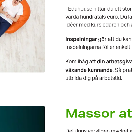
I Eduhouse hittar du ett sto
värda hundratals euro. Du l
idéer med kursledaren och 
Inspelningar
gör att du kan
Inspelningarna följer enkelt
din arbetsgiv
Kom ihåg att
växande kunnande
. Så pr
utbilda dig på arbetstid.
Massor att
Det finns verkligen mycket at