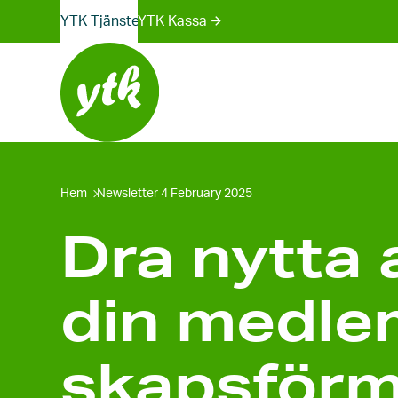
Webbplatser-
Skip
YTK Tjänster
YTK Kassa
to
menyn
content
Hem
Newsletter 4 February 2025
Dra nytta 
din medle
skaps­för