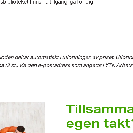
biblioteket finns nu tillgängliga för dig.
den deltar automatiskt i utlottningen av priset. Utlottn
na (3 st.) via den e-postadress som angetts i YTK Arbe
Tillsamman
egen takt