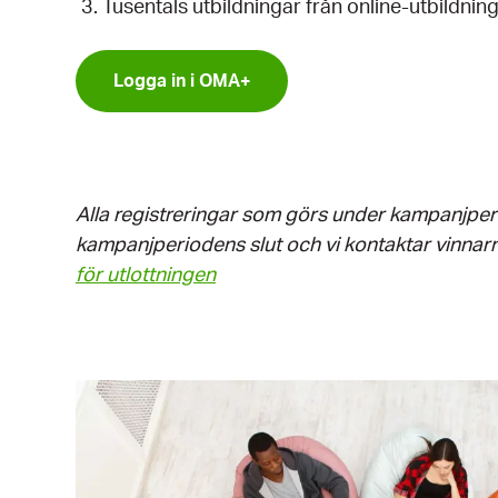
Tusentals utbildningar från online-utbildnings
Logga in i OMA+
Alla registreringar som görs under kampanjperio
kampanjperiodens slut och vi kontaktar vinnar
för utlottningen