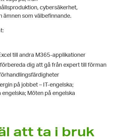
ehållsproduktion, cybersäkerhet,
och ämnen som välbefinnande.
t:
Excel till andra M365-applikationer
förbereda dig att gå från expert till förman
a förhandlingsfärdigheter
ergin på jobbet – IT-engelska;
 engelska; Möten på engelska
l att ta i bruk