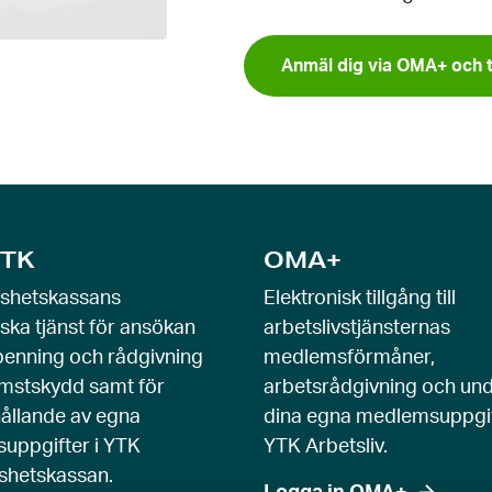
Anmäl dig via OMA+ och 
TK
OMA+
öshetskassans
Elektronisk tillgång till
iska tjänst för ansökan
arbetslivstjänsternas
enning och rådgivning
medlemsförmåner,
mstskydd samt för
arbetsrådgivning och und
ållande av egna
dina egna medlemsuppgif
uppgifter i YTK
YTK Arbetsliv.
shetskassan.