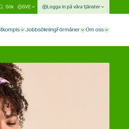
Sök
SVE
Logga in på våra tjänster
stkompis
Jobbsökning
Förmåner
Om oss
Sub
Sub
Sub
menu
menu
menu