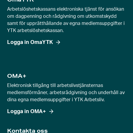
j
u
Arbetslöshetskassans elektroniska tjänst för ansökan
t
om dagpenning och rådgivning om utkomstskydd
samt för upprätthållande av egna medlemsuppgifter i
r
YTK arbetslöshetskassan.
e
g
Logga in OmaYTK
l
a
g
e
OMA+
v
Elektronisk tillgång till arbetslivstjänsternas
y
medlemsförmåner, arbetsrådgivning och underhåll av
dina egna medlemsuppgifter i YTK Arbetsliv.
Logga in OMA+
Kontakta oss