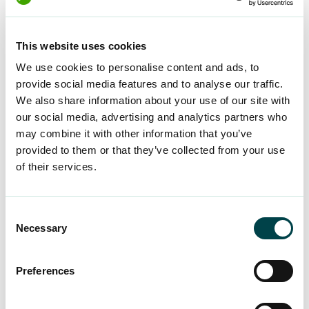
tjänsten att arbetslivet idag inte längre är en
kontinuerlig, oföränderlig process, utan kan
innebära många omvälvande förändringar.
This website uses cookies
We use cookies to personalise content and ads, to
”Vi påminner människor om grunderna i
provide social media features and to analyse our traffic.
arbetslivet: att skriva ett skriftligt
We also share information about your use of our site with
anställningsavtal, förbereda sig för arbetslöshet
our social media, advertising and analytics partners who
så snart man hittar ett jobb och ämnen
may combine it with other information that you’ve
relaterade till jobbsökande.”
provided to them or that they’ve collected from your use
of their services.
”Perioder av arbetslöshet är vanliga idag, och det
är viktigt att veta hur man förbereder sig för dem.
Consent
Därför har vi tagit fram innehåll till webbplatsen
Necessary
Selection
tet.fi om ämnen som arbetslöshetsskydd och
medlemskap i en arbetslöshetskassa”, säger
Preferences
Kangas.
Materialet på Tet.fi-webbplatsen
är fritt