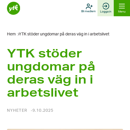
Skip
to
Bli medlem
Logga in
Menu
content
Hem
YTK stöder ungdomar på deras väg in i arbets­livet
YTK stöder
ungdomar på
deras väg in i
arbets­livet
NYHETER
9.10.2025