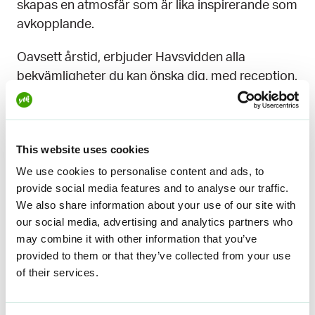
skapas en atmosfär som är lika inspirerande som
avkopplande.
Oavsett årstid, erbjuder Havsvidden alla
bekvämligheter du kan önska dig, med reception,
bar, restaurang, lounge samt konferens- och
festmöjligheter. Här kan du verkligen uppleva lyx
och avkoppling, året runt.
This website uses cookies
We use cookies to personalise content and ads, to
Bekanta dig med Havsvidden
provide social media features and to analyse our traffic.
We also share information about your use of our site with
our social media, advertising and analytics partners who
may combine it with other information that you’ve
15 % rabatt på
provided to them or that they’ve collected from your use
boendet
of their services.