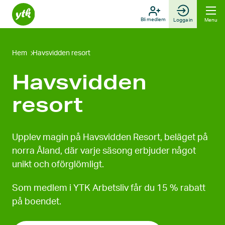
Skip
to
Bli medlem
Logga in
Menu
content
Hem
Havsvidden resort
Havsvidden
resort
Upplev magin på Havsvidden Resort, beläget på
norra Åland, där varje säsong erbjuder något
unikt och oförglömligt.
Som medlem i YTK Arbetsliv får du 15 % rabatt
på boendet.