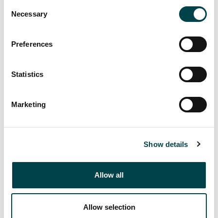
Consent
Välkommen till Havsvidden Resort – din oas av
Necessary
Selection
lyx och avkoppling på Åland, året runt!
Preferences
Hämta din kampanjkod i OMA+
Statistics
Se alla förmåner för fritiden!
Marketing
Show details
Ännu inte medlem?
Allow all
Anslut dig nu
Allow selection