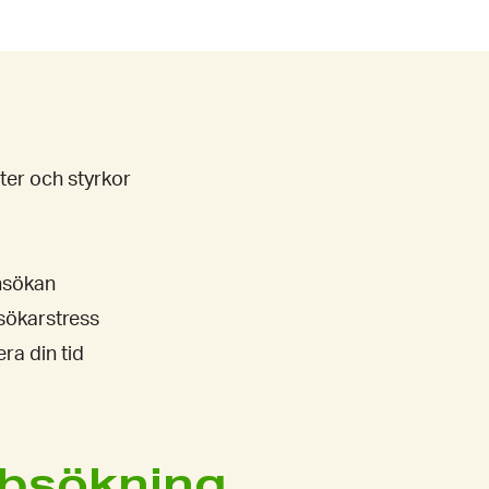
eter och styrkor
nsökan
bsökarstress
ra din tid
bbsökning