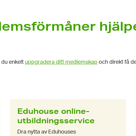
emsförmåner hjälper
 du enkelt
uppgradera ditt medlemskap
och direkt få 
Eduhouse online­
utbildnings­service
Dra nytta av Eduhouses