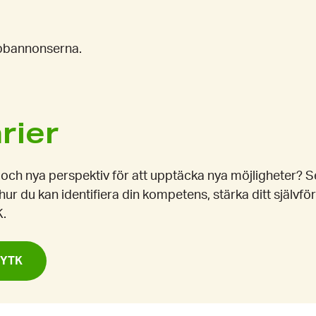
jobbannonserna.
rier
 och nya perspektiv för att upptäcka nya möjligheter? 
 hur du kan identifiera din kompetens, stärka ditt självfö
K.
aYTK