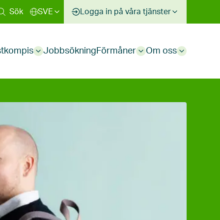
Sök
SVE
Logga in på våra tjänster
stkompis
Jobbsökning
Förmåner
Om oss
Sub
Sub
Sub
menu
menu
menu