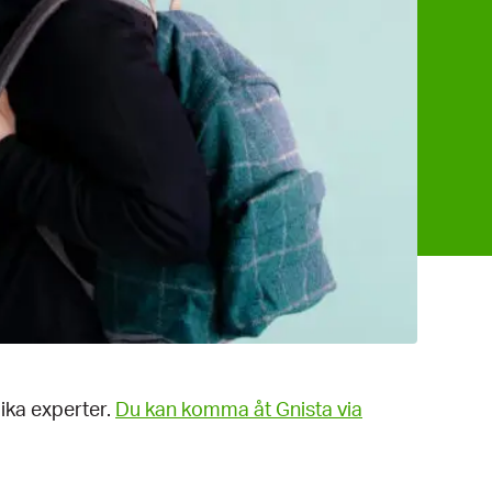
lika experter.
Du kan komma åt Gnista via