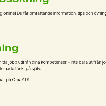
g online! Du får omfattande information, tips och övni
ning
itta jobb utifrån dina kompetenser – inte bara utifrån j
e hade tänkt på själv.
emmar på OmaYTK!