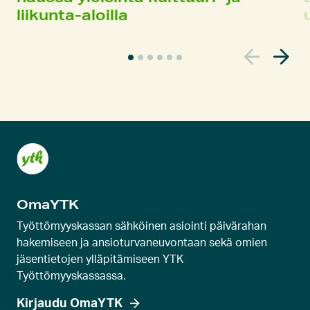
liikunta-aloilla
N
y
k
y
i
n
e
n
k
OmaYTK
a
r
Työttömyyskassan sähköinen asiointi päivärahan
u
hakemiseen ja ansioturvaneuvontaan sekä omien
jäsentietojen ylläpitämiseen YTK
s
Työttömyyskassassa.
e
l
Kirjaudu OmaYTK