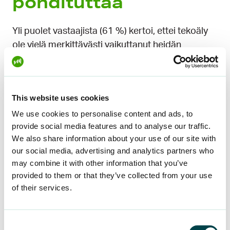
pohdituttaa
Yli puolet vastaajista (61 %) kertoi, ettei tekoäly
ole vielä merkittävästi vaikuttanut heidän
työhönsä. Kuitenkin 20 % koki tekoälyn jo
helpottaneen heidän työtehtäviään, erityisesti
automaation ansiosta.
This website uses cookies
Joillakin aloilla, kuten asiakaspalvelutehtävissä,
We use cookies to personalise content and ads, to
tekoäly on tuonut mukanaan myös uudenlaisia
provide social media features and to analyse our traffic.
haasteita: ”Työ on muuttunut tekemisestä siihen,
We also share information about your use of our site with
our social media, advertising and analytics partners who
että tarkistetaan ja korjataan tekoälyn sekoilua”,
may combine it with other information that you’ve
kuvailee eräs vastaaja työtehtäviensä
provided to them or that they’ve collected from your use
muuttumista.
of their services.
Osalla huolta
Consent