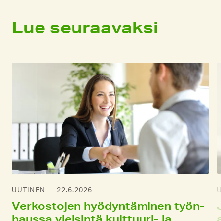
Lue seuraavaksi
UUTINEN
22.6.2026
Verkostojen hyödyntä­minen työn­
haussa yleisintä kult­tuuri- ja