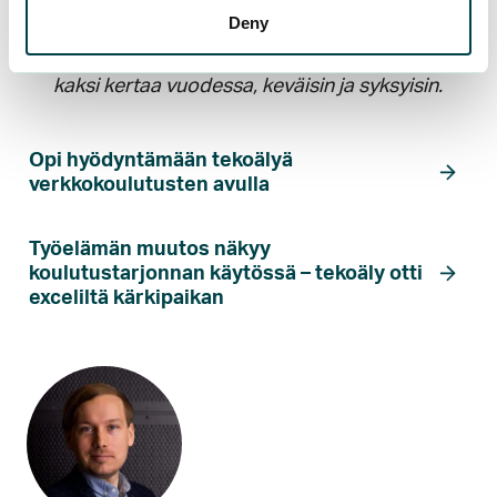
oli yhteensä 18 502.
Deny
Jäsenpulssi-kysely tehdään säännöllisesti
kaksi kertaa vuodessa, keväisin ja syksyisin.
Opi hyödyntämään tekoälyä
verkkokoulutusten avulla
Työelämän muutos näkyy
koulutustarjonnan käytössä – tekoäly otti
exceliltä kärkipaikan