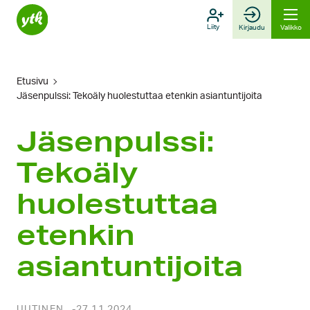
Hyppää
sisältöön
Liity
Kirjaudu
Valikko
Etusivu
Jäsenpulssi: Tekoäly huolestuttaa etenkin asiantuntijoita
Jäsenpulssi:
Tekoäly
huolestuttaa
etenkin
asiantuntijoita
UUTINEN
27.11.2024