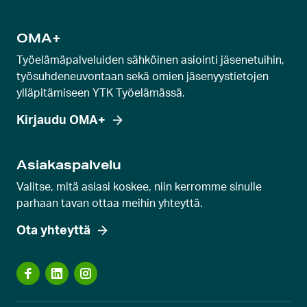
l
i
OMA+
d
Työelämäpalveluiden sähköinen asiointi jäsenetuihin,
i
työsuhdeneuvontaan sekä omien jäsenyystietojen
a
ylläpitämiseen YTK Työelämässä.
Kirjaudu OMA+
Asiakaspalvelu
Valitse, mitä asiasi koskee, niin kerromme sinulle
parhaan tavan ottaa meihin yhteyttä.
Ota yhteyttä