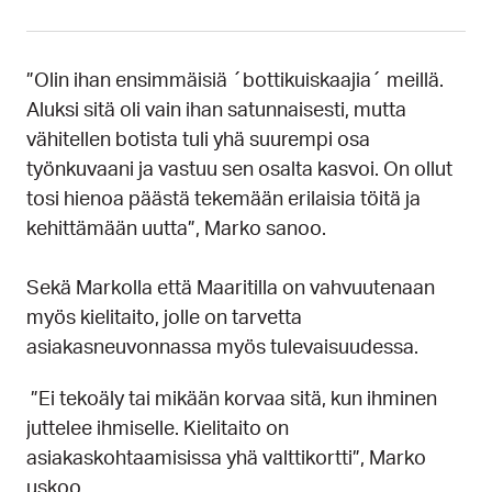
”Olin ihan ensimmäisiä ´bottikuiskaajia´ meillä.
Aluksi sitä oli vain ihan satunnaisesti, mutta
vähitellen botista tuli yhä suurempi osa
työnkuvaani ja vastuu sen osalta kasvoi. On ollut
tosi hienoa päästä tekemään erilaisia töitä ja
kehittämään uutta”, Marko sanoo.
Sekä Markolla että Maaritilla on vahvuutenaan
myös kielitaito, jolle on tarvetta
asiakasneuvonnassa myös tulevaisuudessa.
”Ei tekoäly tai mikään korvaa sitä, kun ihminen
juttelee ihmiselle. Kielitaito on
asiakaskohtaamisissa yhä valttikortti”, Marko
uskoo.