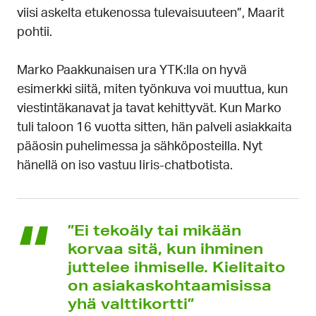
viisi askelta etukenossa tulevaisuuteen”, Maarit
pohtii.
Marko Paakkunaisen ura YTK:lla on hyvä
esimerkki siitä, miten työnkuva voi muuttua, kun
viestintäkanavat ja tavat kehittyvät. Kun Marko
tuli taloon 16 vuotta sitten, hän palveli asiakkaita
pääosin puhelimessa ja sähköposteilla. Nyt
hänellä on iso vastuu Iiris-chatbotista.
”Ei tekoäly tai mikään
korvaa sitä, kun ihminen
juttelee ihmiselle. Kielitaito
on asiakaskohtaamisissa
yhä valttikortti”