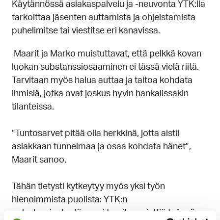
Käytännössä asiakaspalvelu ja -neuvonta YTK:lla
tarkoittaa jäsenten auttamista ja ohjeistamista
puhelimitse tai viestitse eri kanavissa.
Maarit ja Marko muistuttavat, että pelkkä kovan
luokan substanssiosaaminen ei tässä vielä riitä.
Tarvitaan myös halua auttaa ja taitoa kohdata
ihmisiä, jotka ovat joskus hyvin hankalissakin
tilanteissa.
”Tuntosarvet pitää olla herkkinä, jotta aistii
asiakkaan tunnelmaa ja osaa kohdata hänet”,
Maarit sanoo.
Tähän tietysti kytkeytyy myös yksi työn
hienoimmista puolista: YTK:n
palveluasiantuntijana ei tarvitse miettiä työnsä