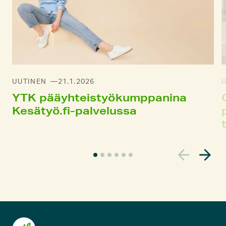
UUTINEN
21.1.2026
YTK pääyhteistyökumppanina
Kesätyö.fi-palvelussa
N
y
k
y
i
n
e