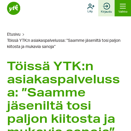
Hyppää
sisältöön
Liity
Kirjaudu
Valikko
Etusivu
Töissä YTK:n asiakaspalvelussa: ”Saamme jäseniltä tosi paljon
kiitosta ja mukavia sanoja”
Töissä YTK:n
asiakaspalveluss
a: ”Saamme
jäseniltä tosi
paljon kiitosta ja