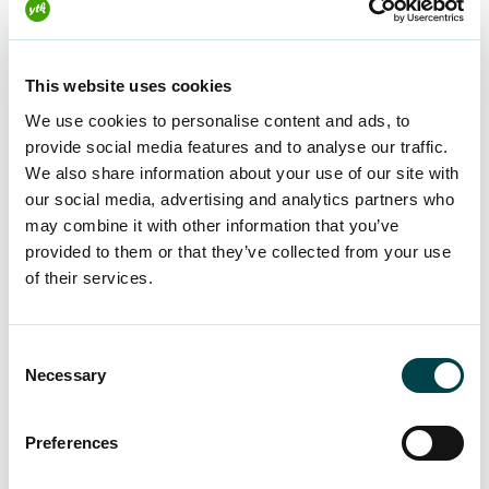
merkityksellisyyttä.
”Työ on todella palkitsevaa, kun voi ihan oikeasti
This website uses cookies
auttaa jäseniä näinkin tärkeissä asioissa”, Marko
We use cookies to personalise content and ads, to
sanoo.
provide social media features and to analyse our traffic.
We also share information about your use of our site with
our social media, advertising and analytics partners who
may combine it with other information that you’ve
provided to them or that they’ve collected from your use
of their services.
Consent
Necessary
Selection
Preferences
Marko Paakkunainen on YTK:n ensimmäisiä bottikuiskaajia.