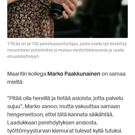
YTK:lla on yli 100 palveluasiantuntijaa, joista osalla työ keskittyy
neuvontaan puhelimitse ja muissa viestintäkanavissa ja osalla
etuuskäsittelyyn.
Marko Paakkunainen
Maaritin kollega
on samaa
mieltä:
”Pitää olla hereillä ja tietää asioista, jotta palvelu
sujuu”, Marko sanoo, mutta vakuuttaa samaan
hengenvetoon, ettei tätä kannata säikähtää.
Laadukkaan perehdytyksen ansiosta,
työttömyysturvan kiemurat tulevat kyllä tutuksi.