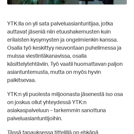
YTK:lla on yli sata palveluasiantuntijaa, jotka
auttavat jäseniä niin etuushakemusten kuin
erilaisten kysymysten ja ongelmienkin kanssa.
Osalla työ keskittyy neuvontaan puhelimessa ja
muissa viestintäkanavissa, osalla
käsittelytehtäviin. Työ vaatii huomattavan paljon
asiantuntemusta, mutta on myös hyvin
palkitsevaa.
YTK:n yli puolesta miljoonasta jäsenestä iso osa
on joskus ollut yhteydessä YTK:n
asiakaspalveluun – tarkemmin sanottuna
palveluasiantuntijoihin.
Tässä tapauksessa tittelillä on ehkäpä