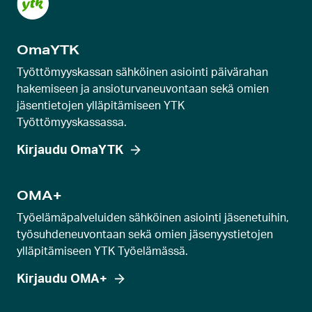
n
k
OmaYTK
a
r
Työttömyyskassan sähköinen asiointi päivärahan
u
hakemiseen ja ansioturvaneuvontaan sekä omien
jäsentietojen ylläpitämiseen YTK
s
Työttömyyskassassa.
e
l
Kirjaudu OmaYTK
l
i
OMA+
d
Työelämäpalveluiden sähköinen asiointi jäsenetuihin,
i
työsuhdeneuvontaan sekä omien jäsenyystietojen
a
ylläpitämiseen YTK Työelämässä.
Kirjaudu OMA+