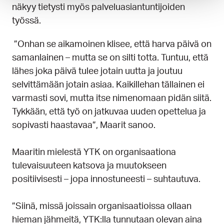
näkyy tietysti myös palveluasiantuntijoiden
työssä.
”Onhan se aikamoinen klisee, että harva päivä on
samanlainen – mutta se on silti totta. Tuntuu, että
lähes joka päivä tulee jotain uutta ja joutuu
selvittämään jotain asiaa. Kaikillehan tällainen ei
varmasti sovi, mutta itse nimenomaan pidän siitä.
Tykkään, että työ on jatkuvaa uuden opettelua ja
sopivasti haastavaa”, Maarit sanoo.
Maaritin mielestä YTK on organisaationa
tulevaisuuteen katsova ja muutokseen
positiivisesti – jopa innostuneesti – suhtautuva.
”Siinä, missä joissain organisaatioissa ollaan
hieman jähmeitä, YTK:lla tunnutaan olevan aina