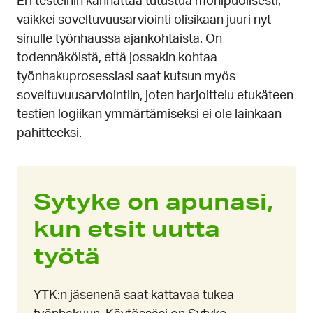
Eri testeihin kannattaa tutustua monipuolisesti,
vaikkei soveltuvuusarviointi olisikaan juuri nyt
sinulle työnhaussa ajankohtaista. On
todennäköistä, että jossakin kohtaa
työnhakuprosessiasi saat kutsun myös
soveltuvuusarviointiin, joten harjoittelu etukäteen
testien logiikan ymmärtämiseksi ei ole lainkaan
pahitteeksi.
Sytyke on apunasi,
kun etsit uutta
työtä
YTK:n jäsenenä saat kattavaa tukea