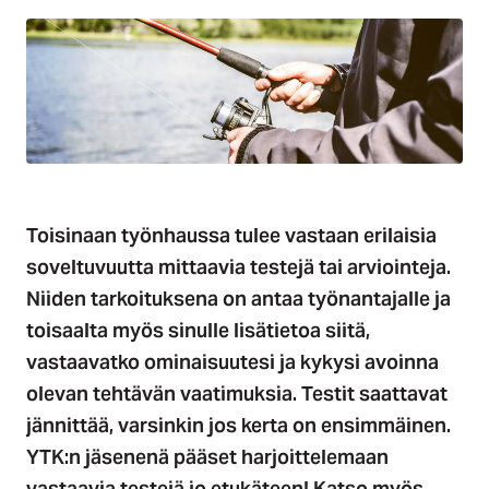
Toisinaan työnhaussa tulee vastaan erilaisia
soveltuvuutta mittaavia testejä tai arviointeja.
Niiden tarkoituksena on antaa työnantajalle ja
toisaalta myös sinulle lisätietoa siitä,
vastaavatko ominaisuutesi ja kykysi avoinna
olevan tehtävän vaatimuksia. Testit saattavat
jännittää, varsinkin jos kerta on ensimmäinen.
YTK:n jäsenenä pääset harjoittelemaan
vastaavia testejä jo etukäteen!
Katso myös