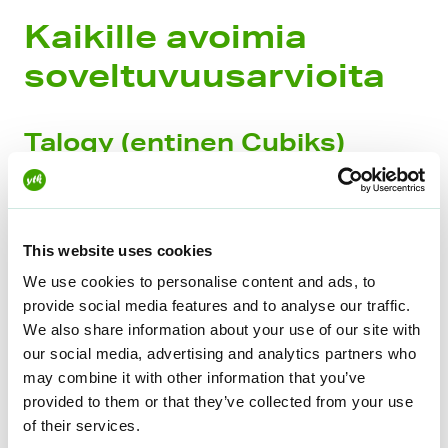
Kaikille avoimia
soveltuvuusarvioita
Talogy (entinen Cubiks)
Henkilöarviointeja Suomessa ja maailmalla
tarjoava Talogy antaa nettisivuillaan
mahdollisuuden harjoitella heidän testejään
This website uses cookies
varten muutamien esimerkkikysymysten avulla.
We use cookies to personalise content and ads, to
Lisäksi he kertovat avoimesti omasta
provide social media features and to analyse our traffic.
arviointiprosessistaan ja antavat hyviä vinkkejä
We also share information about your use of our site with
arviointiin tulijalle.
our social media, advertising and analytics partners who
may combine it with other information that you’ve
provided to them or that they’ve collected from your use
Testaa Talogya!
of their services.