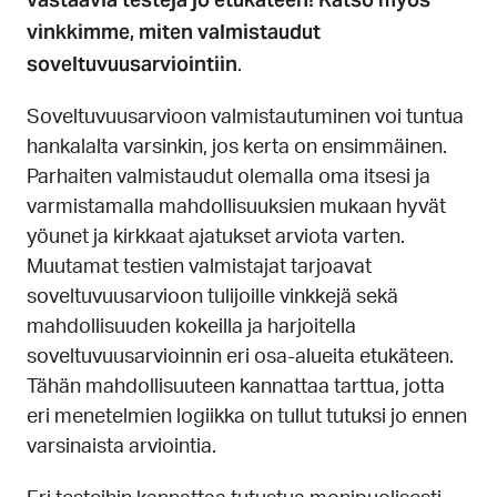
vinkkimme, miten valmistaudut
soveltuvuusarviointiin
.
Soveltuvuusarvioon valmistautuminen voi tuntua
hankalalta varsinkin, jos kerta on ensimmäinen.
Parhaiten valmistaudut olemalla oma itsesi ja
varmistamalla mahdollisuuksien mukaan hyvät
yöunet ja kirkkaat ajatukset arviota varten.
Muutamat testien valmistajat tarjoavat
soveltuvuusarvioon tulijoille vinkkejä sekä
mahdollisuuden kokeilla ja harjoitella
soveltuvuusarvioinnin eri osa-alueita etukäteen.
Tähän mahdollisuuteen kannattaa tarttua, jotta
eri menetelmien logiikka on tullut tutuksi jo ennen
varsinaista arviointia.