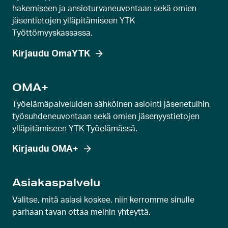
u
hakemiseen ja ansioturvaneuvontaan sekä omien
s
jäsentietojen ylläpitämiseen YTK
Työttömyyskassassa.
e
l
Kirjaudu OmaYTK
l
i
OMA+
d
i
Työelämäpalveluiden sähköinen asiointi jäsenetuihin,
työsuhdeneuvontaan sekä omien jäsenyystietojen
a
ylläpitämiseen YTK Työelämässä.
Kirjaudu OMA+
Asiakaspalvelu
Valitse, mitä asiasi koskee, niin kerromme sinulle
parhaan tavan ottaa meihin yhteyttä.