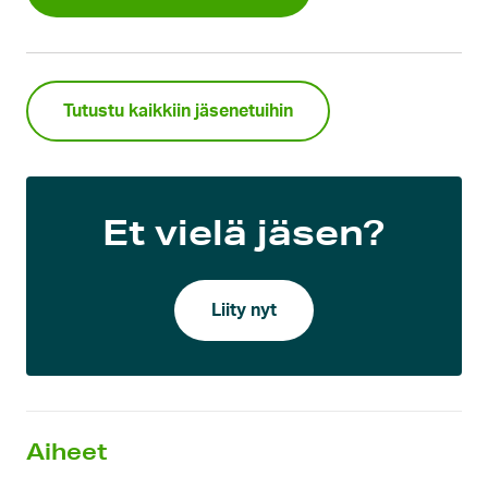
Tutustu kaikkiin jäsenetuihin
Et vielä jäsen?
Liity nyt
Aiheet