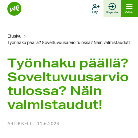
Hyppää
sisältöön
Liity
Kirjaudu
Valikko
Etusivu
Työnhaku päällä? Soveltuvuusarvio tulossa? Näin valmistaudut!
Työnhaku päällä?
Soveltuvuusarvio
tulossa? Näin
valmistaudut!
ARTIKKELI
11.6.2026