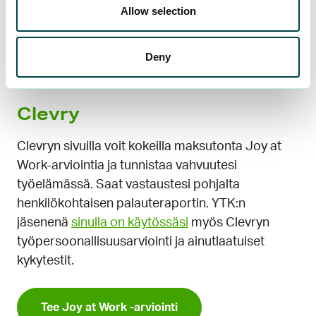
Allow selection
valikoiman testejä harjoittelua varten.
Deny
Kokeile SHL:n testejä
Clevry
Clevryn sivuilla voit kokeilla maksutonta Joy at
Work-arviointia ja tunnistaa vahvuutesi
työelämässä. Saat vastaustesi pohjalta
henkilökohtaisen palauteraportin. YTK:n
jäsenenä
sinulla on käytössäsi
myös Clevryn
työpersoonallisuusarviointi ja ainutlaatuiset
kykytestit.
Tee Joy at Work -arviointi