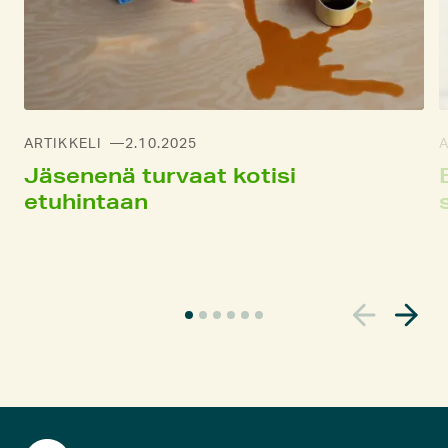
ARTIKKELI
2.10.2025
A
Jäsenenä turvaat kotisi
etuhintaan
N
y
k
y
i
n