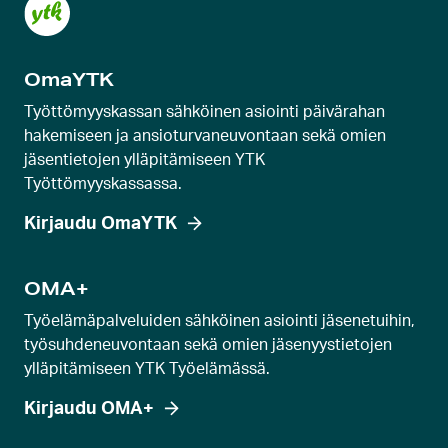
e
n
k
OmaYTK
a
r
Työttömyyskassan sähköinen asiointi päivärahan
u
hakemiseen ja ansioturvaneuvontaan sekä omien
jäsentietojen ylläpitämiseen YTK
s
Työttömyyskassassa.
e
l
Kirjaudu OmaYTK
l
i
OMA+
d
Työelämäpalveluiden sähköinen asiointi jäsenetuihin,
i
työsuhdeneuvontaan sekä omien jäsenyystietojen
a
ylläpitämiseen YTK Työelämässä.
Kirjaudu OMA+