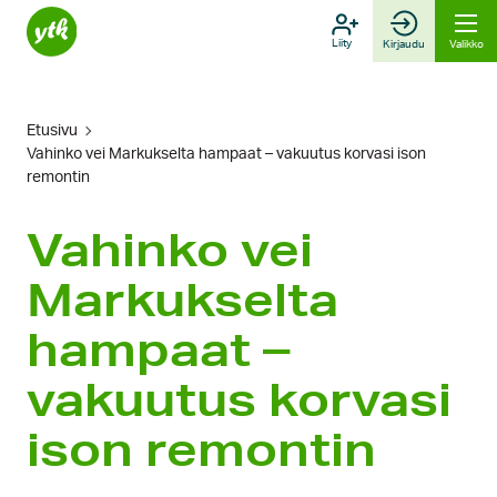
Hyppää
sisältöön
Liity
Kirjaudu
Valikko
Etusivu
Vahinko vei Markukselta hampaat – vakuutus korvasi ison
remontin
Vahinko vei
Markukselta
hampaat –
vakuutus korvasi
ison remontin