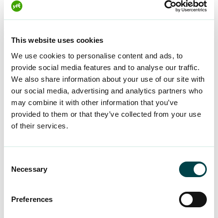
Markus saa lopulta entistäkin ehomman hymyn,
kun vaurioituneet hampaat korvataan
implanteilla. Iso korjaustoimenpide ottaa oman
This website uses cookies
aikansa, sillä implantit voidaan laittaa vasta
We use cookies to personalise content and ads, to
puolisen vuotta vanhojen poiston jälkeen.
”Sitä
provide social media features and to analyse our traffic.
odotellessa hymyilen vaisummin”
, Markus
We also share information about your use of our site with
our social media, advertising and analytics partners who
virnistää ja jatkaa:
”Jäsenyys ja vakuutusetu on
may combine it with other information that you’ve
ollut pelkkää plussaa, sillä säästän jo yhdenkin
provided to them or that they’ve collected from your use
uuden hampaan osalta parisen tonnia – suuri
of their services.
summa, ainakin minulle!”
Consent
Necessary
Selection
Lue myös:
Preferences