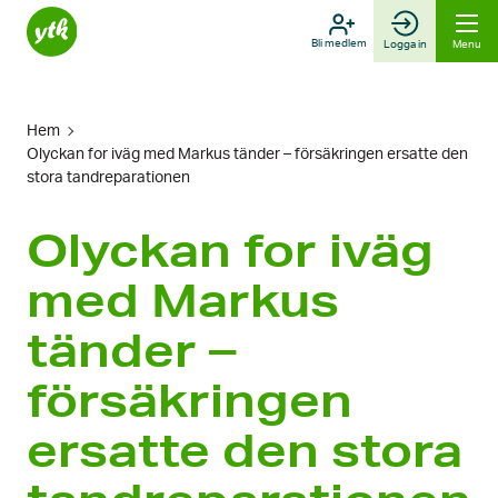
Skip
to
Bli medlem
Logga in
Menu
content
Hem
Olyckan for iväg med Markus tänder – försäkringen ersatte den
stora tandreparationen
Olyckan for iväg
med Markus
tänder –
försäkringen
ersatte den stora