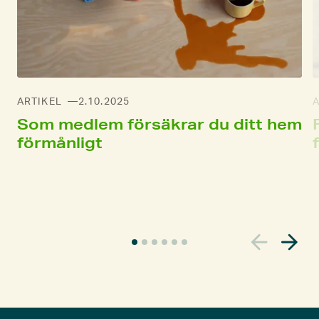
ARTIKEL
2.10.2025
A
Som medlem försäkrar du ditt hem
förmånligt
A
k
t
u
e
l