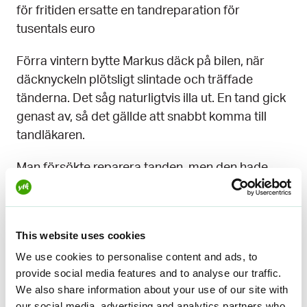
för fritiden ersatte en tandreparation för
tusentals euro
Förra vintern bytte Markus däck på bilen, när
däcknyckeln plötsligt slintade och träffade
tänderna. Det såg naturligtvis illa ut. En tand gick
genast av, så det gällde att snabbt komma till
tandläkaren.
Man försökte reparera tanden, men den hade
brutits så illa, att reparationen inte höll. Senare
gick ännu två tänder av, som också hade blivit illa
träffade. Det innebar alltså en lite större
This website uses cookies
reparation av tandgarnityret.
We use cookies to personalise content and ads, to
provide social media features and to analyse our traffic.
Markus beslutade utnyttja medlemsförmånen
We also share information about your use of our site with
”Jag
med olycksfallsförsäkringen för fritiden:
our social media, advertising and analytics partners who