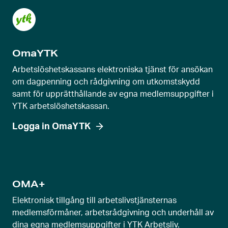
l
s
k
OmaYTK
j
u
Arbetslöshetskassans elektroniska tjänst för ansökan
t
om dagpenning och rådgivning om utkomstskydd
samt för upprätthållande av egna medlemsuppgifter i
r
YTK arbetslöshetskassan.
e
g
Logga in OmaYTK
l
a
g
e
OMA+
v
Elektronisk tillgång till arbetslivstjänsternas
y
medlemsförmåner, arbetsrådgivning och underhåll av
dina egna medlemsuppgifter i YTK Arbetsliv.