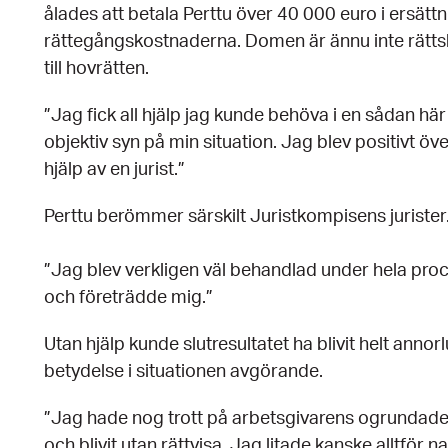
ålades att betala Perttu över 40 000 euro i ersättn
rättegångskostnaderna. Domen är ännu inte rättskra
till hovrätten.
”Jag fick all hjälp jag kunde behöva i en sådan hä
objektiv syn på min situation. Jag blev positivt öv
hjälp av en jurist.”
Perttu berömmer särskilt Juristkompisens jurister
”Jag blev verkligen väl behandlad under hela proce
och företrädde mig.”
Utan hjälp kunde slutresultatet ha blivit helt ann
betydelse i situationen avgörande.
”Jag hade nog trott på arbetsgivarens ogrundade
och blivit utan rättvisa. Jag litade kanske alltför na