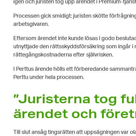
igen och juristen tog upp ärendet i Premium-tjäns
Processen gick smidigt: juristen skötte förfråg
arbetsgivaren.
Eftersom ärendet inte kunde lösas i godo beslutade
utnyttjade den rättsskyddsförsäkring som ingår i 
rättegångskostnaderna efter självrisken.
I Perttus ärende hölls ett förberedande sammantr
Perttu under hela processen.
”Juristerna tog fu
ärendet och före
Till slut ansåg tingsrätten att uppsägningen var o