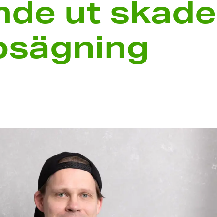
de ut skade­
ppsägning