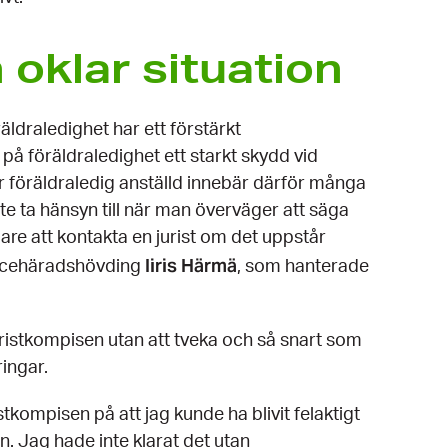
n oklar situation
räldraledighet har ett förstärkt
å föräldraledighet ett starkt skydd vid
er föräldraledig anställd innebär därför många
 ta hänsyn till när man överväger att säga
e att kontakta en jurist om det uppstår
Iiris Härmä
vicehäradshövding
, som hanterade
uristkompisen utan att tveka och så snart som
ringar.
tkompisen på att jag kunde ha blivit felaktigt
n. Jag hade inte klarat det utan