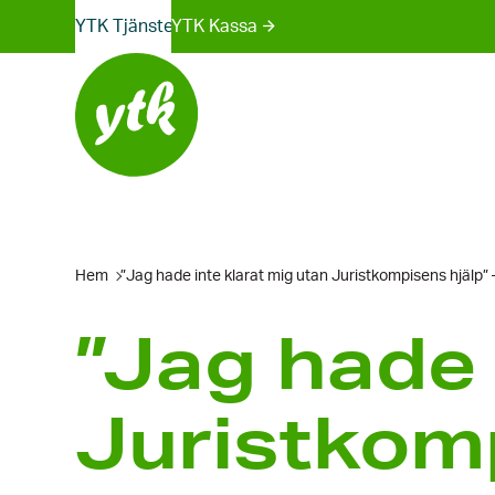
Webbplatser-
Skip
YTK Tjänster
YTK Kassa
to
menyn
content
Hem
”Jag hade inte klarat mig utan Jurist­kompisens hjälp
”Jag hade 
Jurist­kom