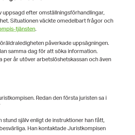
ev uppsagd efter omställningsförhandlingar,
dighet. Situationen väckte omedelbart frågor och
ompis-tjänsten
.
 föräldraledigheten påverkade uppsägningen.
edan samma dag för att söka information.
tra per år utöver arbetslöshetskassan och även
ristkompisen. Redan den första juristen sa i
”
stund själv enligt de instruktioner han fått,
besvärliga. Han kontaktade Juristkompisen