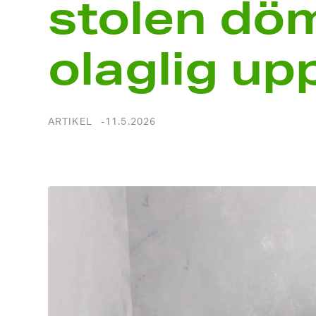
stolen döm
olaglig u
ARTIKEL
11.5.2026