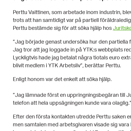
Perttu Vaittinen, som arbetade inom industrin, bl
trots att han samtidigt var på partiell föräldrale
Perttu bestämde sig för att söka hjälp hos
Juritsk
”Jag började genast undersöka hur den partiella
Jag tror att jag loggade in på YTK:s webbplats r
Lyckligtvis hade jag betalat några tiotals euro ex
blivit medlem i YTK Arbetsliv”, berättar Perttu.
Enligt honom var det enkelt att söka hjälp.
”Jag lämnade först en uppringningsbegäran till Ju
telefon att hela uppsägningen kunde vara olaglig.
Efter den första kontakten utredde Perttu saken en 
men samtalen med arbetsgivaren visade sig vara 