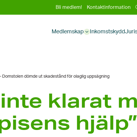
Sekundär
Bli medlem!
Kontaktinformation
Huvudmeny
meny
Medlemskap
Inkomstskydd
Juri
Sub
menu
” – Dom­stolen dömde ut skade­stånd för olaglig uppsägning
inte klarat 
pisens hjälp