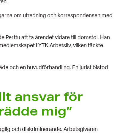
ten.
ningarna om utredning och korrespondensen med
 Perttu att ta ärendet vidare till domstol. Han
medlemskapet i YTK Arbetsliv, vilken täckte
äde och en huvudförhandling. En jurist bistod
llt ansvar för
trädde mig”
laglig och diskriminerande. Arbetsgivaren