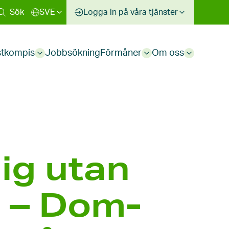
Sök
SVE
Logga in på våra tjänster
stkompis
Jobbsökning
Förmåner
Om oss
Sub
Sub
Sub
menu
menu
menu
mig utan
” – Dom­