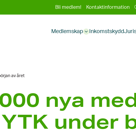
Sekundär
Bli medlem!
Kontaktinformation
Huvudmeny
meny
Medlemskap
Inkomstskydd
Juri
Sub
menu
örjan av året
 000 nya me
 YTK under b