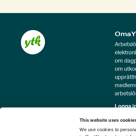
e
l
l
s
OmaY
k
j
Arbetsl
u
elektron
t
om dagp
r
om utko
e
upprätth
g
medlems
l
arbetslö
a
Logga 
g
e
This website uses cookie
v
We use cookies to personal
y