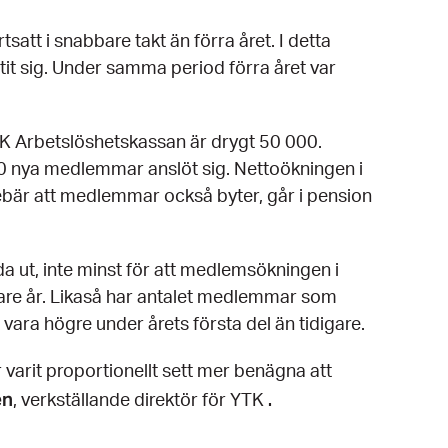
att i snabbare takt än förra året. I detta
t sig. Under samma period förra året var
TK Arbetslöshetskassan är drygt 50 000.
0 nya medlemmar anslöt sig. Nettoökningen i
ebär att medlemmar också byter, går i pension
nda ut, inte minst för att medlemsökningen i
gare år. Likaså har antalet medlemmar som
 vara högre under årets första del än tidigare.
varit proportionellt sett mer benägna att
en
.
, verkställande direktör för YTK