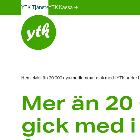
Webbplatser-
Skip
YTK Tjänster
YTK Kassa
to
menyn
content
Hem
Mer än 20 000 nya medlemmar gick med i YTK under b
Mer än 20
gick med i