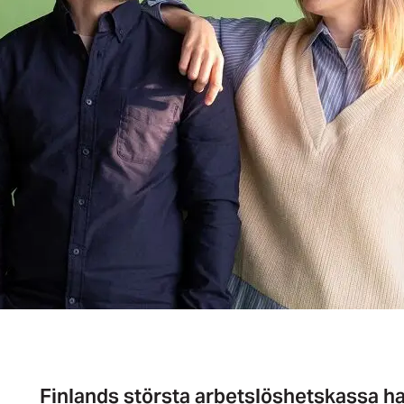
Finlands största arbetslöshetskassa h