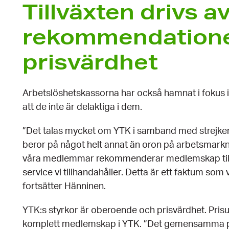
Tillväxten drivs a
rekommendatione
prisvärdhet
Arbetslöshetskassorna har också hamnat i fokus 
att de inte är delaktiga i dem.
”Det talas mycket om YTK i samband med strejker
beror på något helt annat än oron på arbetsmarkn
våra medlemmar rekommenderar medlemskap till s
service vi tillhandahåller. Detta är ett faktum so
fortsätter Hänninen.
YTK:s styrkor är oberoende och prisvärdhet. Prisup
komplett medlemskap i YTK. ”Det gemensamma pri