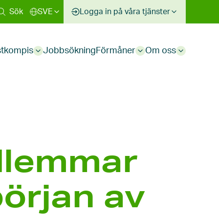
Sök
SVE
Logga in på våra tjänster
stkompis
Jobbsökning
Förmåner
Om oss
Sub
Sub
Sub
menu
menu
menu
dlemmar
örjan av