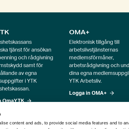
TK
OMA+
öshetskassans
Elektronisk tillgång till
iska tjänst för ansökan
arbetslivstjänsternas
enning och rådgivning
medlemsförmåner,
mstskydd samt för
arbetsrådgivning och und
ållande av egna
dina egna medlemsuppgif
uppgifter i YTK
YTK Arbetsliv.
shetskassan.
Logga in OMA+
in OmaYTK
s
ise content and ads, to provide social media features and to an