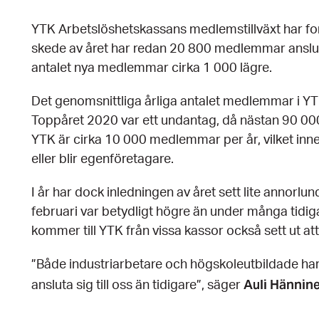
YTK Arbetslöshetskassans medlemstillväxt har forts
skede av året har redan 20 800 medlemmar ansluti
antalet nya medlemmar cirka 1 000 lägre.
Det genomsnittliga årliga antalet medlemmar i Y
Toppåret 2020 var ett undantag, då nästan 90 00
YTK är cirka 10 000 medlemmar per år, vilket inn
eller blir egenföretagare.
I år har dock inledningen av året sett lite annorlu
februari var betydligt högre än under många tidi
kommer till YTK från vissa kassor också sett ut att
”Både industriarbetare och högskoleutbildade har 
Auli Hännin
ansluta sig till oss än tidigare”, säger