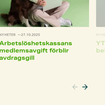
NYHETER
27.10.2025
NYH
Arbetslöshetskassans
YT
medlemsavgift förblir
be
avdragsgill