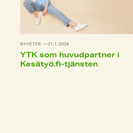
NYHETER
21.1.2026
YTK som huvudpartner i
Kesätyö.fi-tjänsten
A
k
t
u