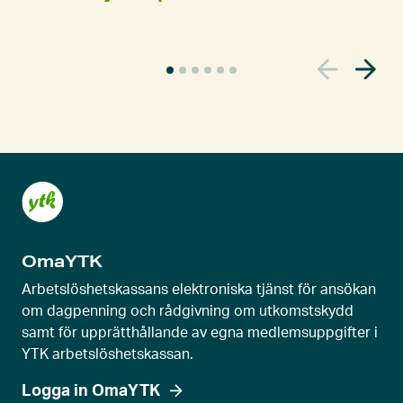
A
k
t
u
e
l
l
s
k
OmaYTK
j
u
Arbetslöshetskassans elektroniska tjänst för ansökan
t
om dagpenning och rådgivning om utkomstskydd
samt för upprätthållande av egna medlemsuppgifter i
r
YTK arbetslöshetskassan.
e
g
Logga in OmaYTK