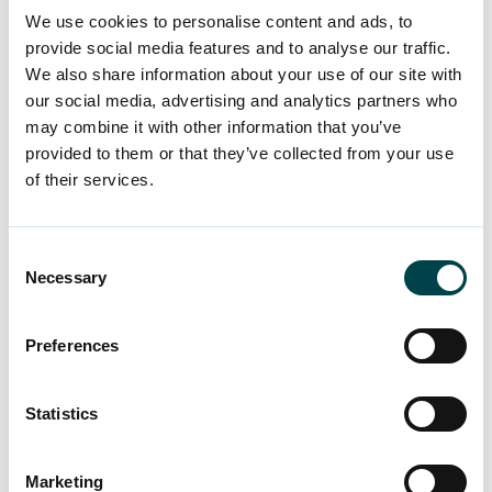
administrationskostnader, och det finns
We use cookies to personalise content and ads, to
lagstadgade minimi- och maximinivåer för den.
provide social media features and to analyse our traffic.
Finansinspektionen ser till att kassen håller sig
We also share information about your use of our site with
inom dessa gränser.
our social media, advertising and analytics partners who
may combine it with other information that you’ve
Utjämningsfonden är inte extra pengar, utan ett
provided to them or that they’ve collected from your use
lagstadgat skyddsnät för medlemmarna och för
of their services.
hela systemets tillförlitlighet.
Consent
Necessary
Läs mer om kassans ekonomi
Selection
Preferences
Och YTK Arbetsliv då
– vad är det och hur
Statistics
hänger det ihop med
Marketing