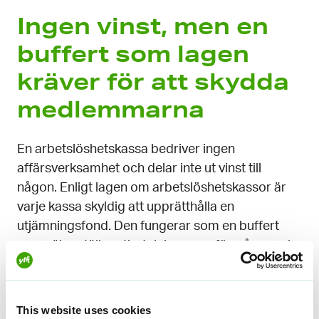
Ingen vinst, men en
buffert som lagen
kräver för att skydda
medlemmarna
En arbetslöshetskassa bedriver ingen
affärsverksamhet och delar inte ut vinst till
någon. Enligt lagen om arbetslöshetskassor är
varje kassa skyldig att upprätthålla en
utjämningsfond. Den fungerar som en buffert
som säkerställer utbetalningen av förmåner och
kassans finansiella andel av förmånerna även när
arbetslösheten ökar snabbt. Fondens storlek är
knuten till utbetalda förmåner och kassans
This website uses cookies