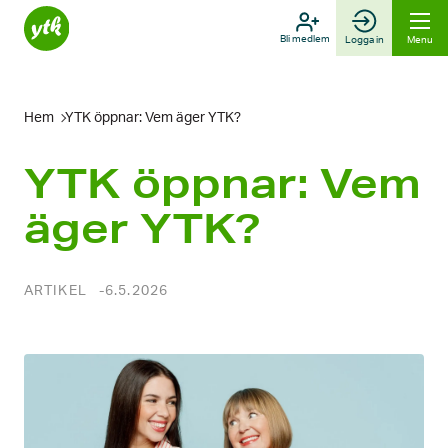
Skip
to
Bli medlem
Logga in
Menu
content
Hem
YTK öppnar: Vem äger YTK?
YTK öppnar: Vem
äger YTK?
ARTIKEL
6.5.2026