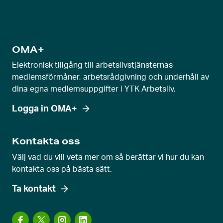
l
a
g
e
OMA+
v
Elektronisk tillgång till arbetslivstjänsternas
y
medlemsförmåner, arbetsrådgivning och underhåll av
dina egna medlemsuppgifter i YTK Arbetsliv.
Logga in OMA+
Kontakta oss
Välj vad du vill veta mer om så berättar vi hur du kan
kontakta oss på bästa sätt.
Ta kontakt