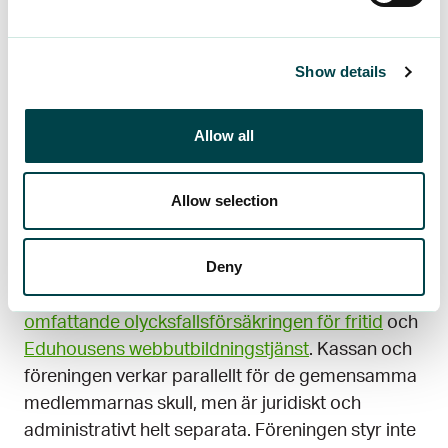
kassan?
YTK Arbetsliv r.f. är en fristående förening som
Show details
grundades 2005 och som man kan ansluta sig till
som medlem i YTK Kassan. Med sina cirka 270
Allow all
000 medlemmar är det Finlands största förening.
Föreningens uppgift är att främja
Allow selection
medlemmarnas yrkesmässiga, sociala,
ekonomiska och juridiska intressen. YTK
Deny
Arbetslivs viktigaste förmåner för medlemmarna
är den mångsidiga
Juristkompis-tjänsten
,
den
omfattande olycksfallsförsäkringen för fritid
och
Eduhousens webbutbildningstjänst
. Kassan och
föreningen verkar parallellt för de gemensamma
medlemmarnas skull, men är juridiskt och
administrativt helt separata. Föreningen styr inte