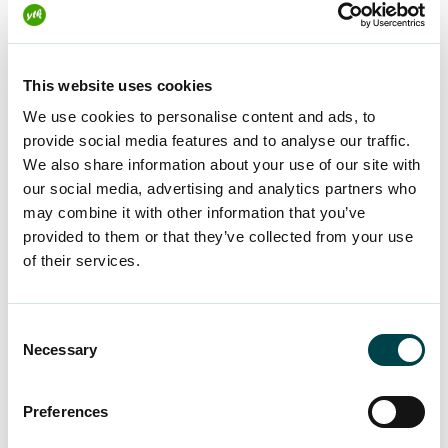
esimerkiksi hahmottaa, miltä työtehtävät
kyberturvallisuuden parissa voisi näyttää. Lisäksi
yrityskummit ovat suunnitelleet työelämään
This website uses cookies
perustuvia harjoitustehtäviä osaksi tutkintoa.
We use cookies to personalise content and ads, to
Yrityskummeilla on aito halu palkata polulta
provide social media features and to analyse our traffic.
valmistuvia osaajia – voisitko sinä olla seuraava?
We also share information about your use of our site with
our social media, advertising and analytics partners who
“Teknologia-alalla on huutava pula erilaisista
may combine it with other information that you’ve
osaajista. Erilaisia taustoja tarvitaan ratkomaan
provided to them or that they’ve collected from your use
tulevaisuuden ja tämän päivän kompleksisia
of their services.
Maria Bique
haasteita”
, kertoo
, CyberCoachin
kehittäneen Cultin toimitusjohtaja ja
Consent
perustajajäsen.
Necessary
Selection
“Lähdimme mukaan kehittämään
kyberturvallisuuden mikrotutkintoa, jotta
Preferences
jokaisella taustastaan ja tilanteestaan riippumatta