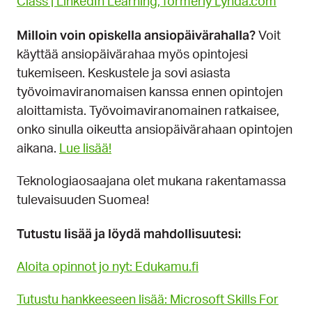
Class | LinkedIn Learning, formerly Lynda.com
Milloin voin opiskella ansiopäivärahalla?
Voit
käyttää ansiopäivärahaa myös opintojesi
tukemiseen. Keskustele ja sovi asiasta
työvoimaviranomaisen kanssa ennen opintojen
aloittamista. Työvoimaviranomainen ratkaisee,
onko sinulla oikeutta ansiopäivärahaan opintojen
aikana.
Lue lisää!
Teknologiaosaajana olet mukana rakentamassa
tulevaisuuden Suomea!
Tutustu lisää ja löydä mahdollisuutesi:
Aloita opinnot jo nyt: Edukamu.fi
Tutustu hankkeeseen lisää: Microsoft Skills For