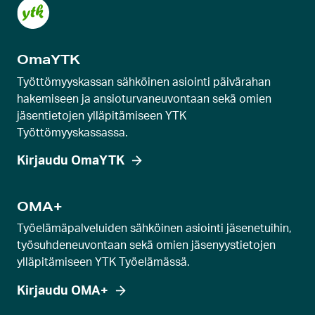
e
n
k
OmaYTK
a
r
Työttömyyskassan sähköinen asiointi päivärahan
u
hakemiseen ja ansioturvaneuvontaan sekä omien
jäsentietojen ylläpitämiseen YTK
s
Työttömyyskassassa.
e
l
Kirjaudu OmaYTK
l
i
OMA+
d
Työelämäpalveluiden sähköinen asiointi jäsenetuihin,
i
työsuhdeneuvontaan sekä omien jäsenyystietojen
a
ylläpitämiseen YTK Työelämässä.
Kirjaudu OMA+