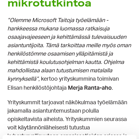
mikrotutkintoa
”Olemme Microsoft Taitoja työelämään -
hankkeessa mukana luomassa ratkaisuja
osaajavajeeseen ja kehittämässä tulevaisuuden
asiantuntijoita. Tämä tarkoittaa meille myös oman
henkilöstömme osaamisen ylläpitämistä ja
kehittämistä koulutusohjelman kautta. Ohjelma
mahdollistaa alaan tutustumisen matalalla
kynnyksellä”
, kertoo yrityskummina toimivan
Merja Ranta-aho
Elisan henkilöstöjohtaja
.
Yrityskummit tarjoavat näkökulmaa työelämään
jakamalla asiantuntemustaan polulla
opiskeltavista aiheista. Yrityskummien seurassa
voit käytännönläheisesti tutustua
kyberturvallisuuteen organisaatioiden arjessa ja