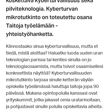
koskettava kyberturvallisuus sekä
pilviteknologia. Kyberturvan
mikrotutkinto on toteutettu osana
Taitoja työelämään -
yhteistyöhanketta.
Kiinnostaako sinua kyberturvallisuus, mutta et
tiedä, mistä aloittaa? Haluatko luoda uuden uran
teknologian parissa tai kenties sinulla on jo
teknologiaosaamista, mutta toivot osaamisellesi
konkreettista näyttöä? Kyberturvallisuuden
mikrotutkinto tarjoaa sinulle ketterän väylän
opiskella työelämässä haluttuja taitoja jopa 90
päivässä. Mukana opintopolulla kanssasi ovat
yrityskummit, jotka jakavat omia uratarinoitaan,
ja pohjustavat sinulle polulla opiskeltavia aiheita.