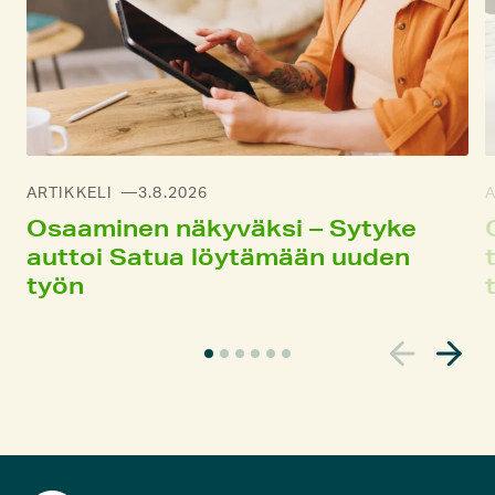
ARTIKKELI
3.8.2026
A
Osaaminen näkyväksi – Sytyke
auttoi Satua löytä­mään uuden
työn
N
y
k
y
i
n