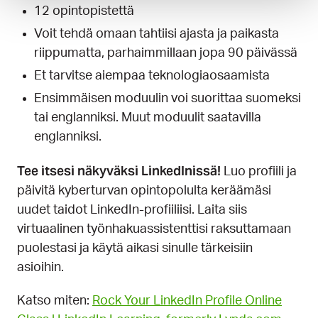
12 opintopistettä
Voit tehdä omaan tahtiisi ajasta ja paikasta
riippumatta, parhaimmillaan jopa 90 päivässä
Et tarvitse aiempaa teknologiaosaamista
Ensimmäisen moduulin voi suorittaa suomeksi
tai englanniksi. Muut moduulit saatavilla
englanniksi.
Tee itsesi näkyväksi LinkedInissä!
Luo profiili ja
päivitä kyberturvan opintopolulta keräämäsi
uudet taidot LinkedIn-profiiliisi. Laita siis
virtuaalinen työnhakuassistenttisi raksuttamaan
puolestasi ja käytä aikasi sinulle tärkeisiin
asioihin.
Katso miten:
Rock Your LinkedIn Profile Online