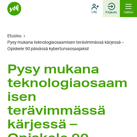
Hyppää
sisältöön
Liity
Kirjaudu
Valikko
Etusivu
Pysy mukana teknologiaosaamisen terävimmässä kärjessä –
Opiskele 90 päivässä kyberturvaosaajaksi!
Pysy mukana
teknologiaosaam
isen
terävimmässä
kärjessä –