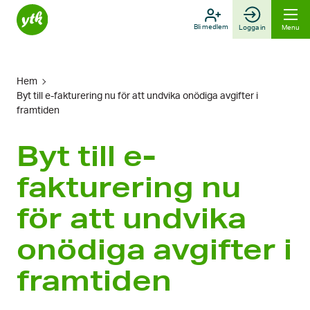
Skip
to
Bli medlem
Logga in
Menu
content
Hem
Byt till e-fakturering nu för att undvika onödiga avgifter i
framtiden
Byt till e-
fakturering nu
för att undvika
onödiga avgifter i
framtiden