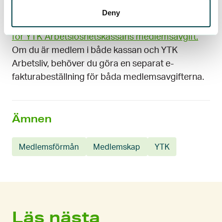
uppdateras.
Deny
Det kommer också en avigft för pappersfakturan
för YTK Arbetslöshetskassans medlemsavgift.
Om du är medlem i både kassan och YTK
Arbetsliv, behöver du göra en separat e-
fakturabeställning för båda medlemsavgifterna.
Ämnen
Medlemsförmån
Medlemskap
YTK
Läs nästa