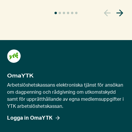
A
k
t
u
e
l
l
s
k
OmaYTK
j
u
Arbetslöshetskassans elektroniska tjänst för ansökan
t
om dagpenning och rådgivning om utkomstskydd
samt för upprätthållande av egna medlemsuppgifter i
r
YTK arbetslöshetskassan.
e
g
Logga in OmaYTK
l