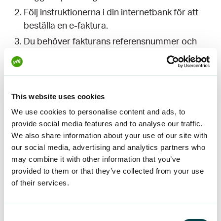
Följ instruktionerna i din internetbank för att
beställa en e-faktura.
Du behöver fakturans referensnummer och
ditt medlemsnummer. Dessa hittar du på din
faktura eller
i OMA+
under Medlemsavgifter
och Fakturauppgifter. När du har beställt en e-
faktura kommer din bank att skicka oss ett
This website uses cookies
mottagningsbevis inom 1-3 arbetsdagar,
We use cookies to personalise content and ads, to
varefter din faktureringsmetod uppdateras.
provide social media features and to analyse our traffic.
We also share information about your use of our site with
our social media, advertising and analytics partners who
Beställ ett e-fakturaförslag
may combine it with other information that you’ve
på OMA+
provided to them or that they’ve collected from your use
of their services.
Logga in i
OMA+
och klicka på fältet till höger
för att byta till e-faktura. I mobilen hittar du
knappen längst ner på framsidan.
Consent