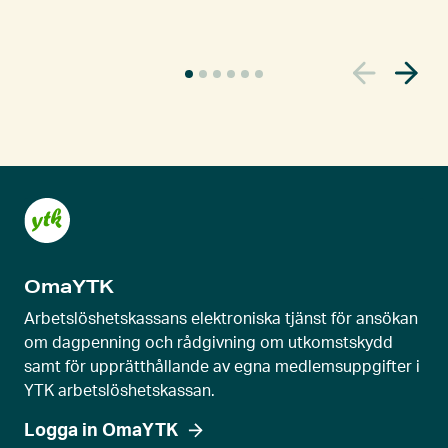
A
k
t
u
e
l
l
s
k
OmaYTK
j
u
Arbetslöshetskassans elektroniska tjänst för ansökan
t
om dagpenning och rådgivning om utkomstskydd
samt för upprätthållande av egna medlemsuppgifter i
r
YTK arbetslöshetskassan.
e
g
Logga in OmaYTK