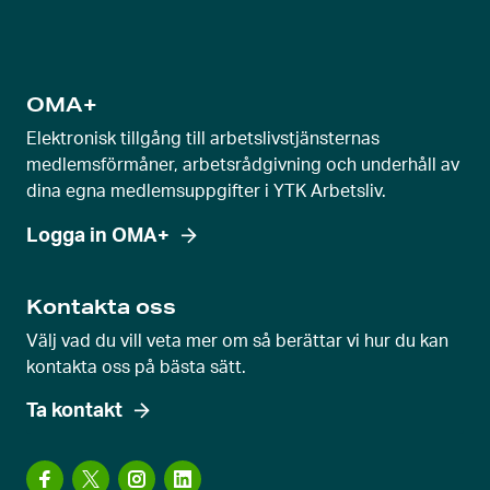
l
a
g
e
OMA+
v
Elektronisk tillgång till arbetslivstjänsternas
y
medlemsförmåner, arbetsrådgivning och underhåll av
dina egna medlemsuppgifter i YTK Arbetsliv.
Logga in OMA+
Kontakta oss
Välj vad du vill veta mer om så berättar vi hur du kan
kontakta oss på bästa sätt.
Ta kontakt