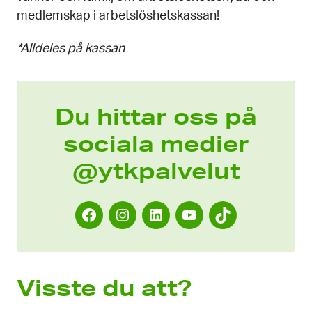
medlemskap i arbetslöshetskassan!
*Alldeles på kassan
Du hittar oss på
sociala medier
@ytkpalvelut
F
I
L
Y
T
a
n
i
o
i
c
s
n
u
k
e
t
k
T
T
Visste du att?
b
a
e
u
o