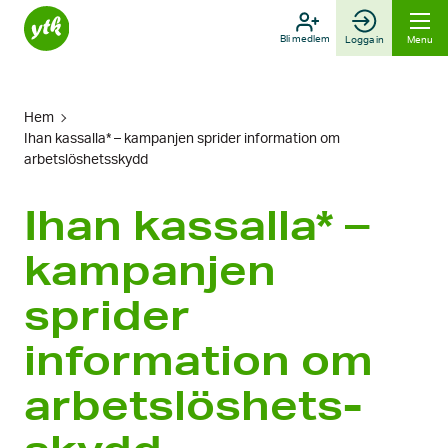
Skip
to
Bli medlem
Logga in
Menu
content
Hem
Ihan kassalla* – kampanjen sprider information om
arbetslöshets­skydd
Ihan kassalla* –
kampanjen
sprider
information om
arbetslöshets­