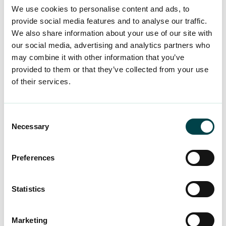
Tack till alla influencers på sociala medier som
We use cookies to personalise content and ads, to
provide social media features and to analyse our traffic.
delar viktiga budskap med oss!
We also share information about your use of our site with
our social media, advertising and analytics partners who
may combine it with other information that you’ve
provided to them or that they’ve collected from your use
of their services.
Consent
Necessary
Selection
Preferences
Statistics
Marketing