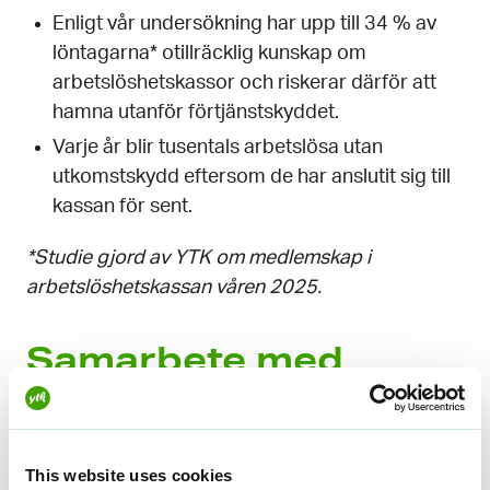
o
g
d
b
k
Enligt vår undersökning har upp till 34 % av
o
r
I
e
löntagarna* otillräcklig kunskap om
k
a
n
arbetslöshetskassor och riskerar därför att
m
hamna utanför förtjänstskyddet.
Varje år blir tusentals arbetslösa utan
utkomstskydd eftersom de har anslutit sig till
kassan för sent.
*Studie gjord av YTK om medlemskap i
arbetslöshetskassan våren 2025.
Samarbete med
influencers på sociala
medier
This website uses cookies