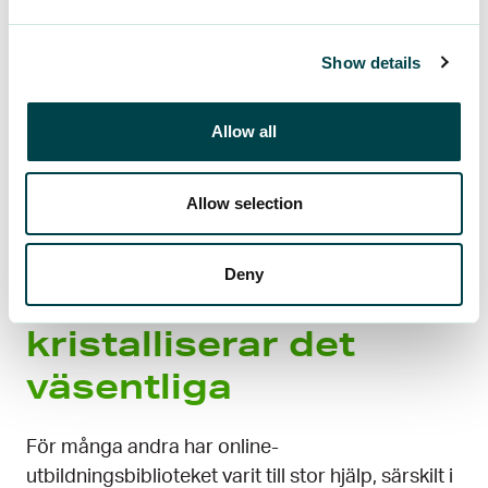
systemets
användarvänlighet.
Show details
”Kurserna hålls av superproffs! Jag har lärt mig
Allow all
många nya saker och fått nya insikter i tidigare
bekanta ämnen. Det är fantastiskt att man kan få
så högkvalitativ utbildning gratis om man är
Allow selection
komplett medlem i YTK.”
Deny
Utbildningsdelar
kristalliserar det
väsentliga
För många andra har online-
utbildningsbiblioteket varit till stor hjälp, särskilt i