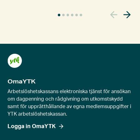
A
k
t
u
e
l
l
s
k
OmaYTK
j
u
Arbetslöshetskassans elektroniska tjänst för ansökan
t
om dagpenning och rådgivning om utkomstskydd
samt för upprätthållande av egna medlemsuppgifter i
r
YTK arbetslöshetskassan.
e
g
Logga in OmaYTK
l