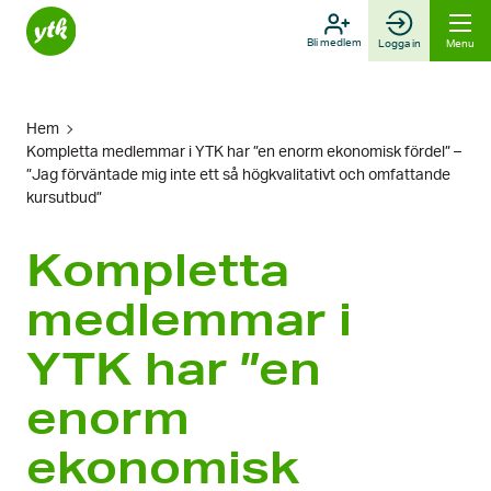
Skip
to
Bli medlem
Logga in
Menu
content
Hem
Kompletta medlemmar i YTK har ”en enorm ekonomisk fördel” –
”Jag förväntade mig inte ett så högkvalitativt och omfattande
kursutbud”
Kompletta
medlemmar i
YTK har ”en
enorm
ekonomisk