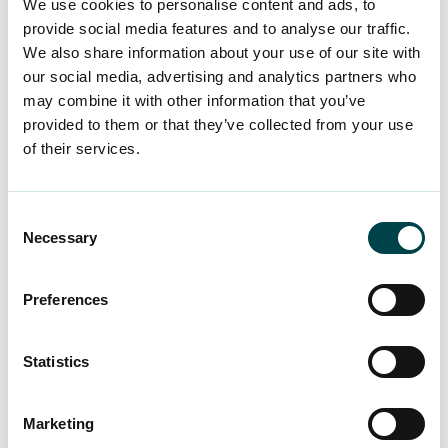
We use cookies to personalise content and ads, to
som erbjöds att han gjorde en ganska ambitiös
provide social media features and to analyse our traffic.
studieplan för sig själv. Men med sitt nuvarande
We also share information about your use of our site with
jobb och begränsade tid har han varit tvungen
our social media, advertising and analytics partners who
att kompromissa lite med sina planer. Lyckligtvis
may combine it with other information that you’ve
kan Eduhouse utbildningsbibliotek användas i din
provided to them or that they’ve collected from your use
egen takt och på ett sätt som passar dig.
of their services.
”Du kan alltid lyssna på avsnitten i de intervaller
Consent
du vill. Ibland har jag till exempel satt på
Necessary
Selection
utbildningen i hörlurar när jag kör bil. Det är bra
att man alltid kan gå tillbaka till allt material – och
man kan ta vid där man slutade om man inte är
Preferences
klar”, säger Harri.
Statistics
Harri är nöjd med kvaliteten
på de utbildningar han redan
Marketing
har deltagit i, liksom med