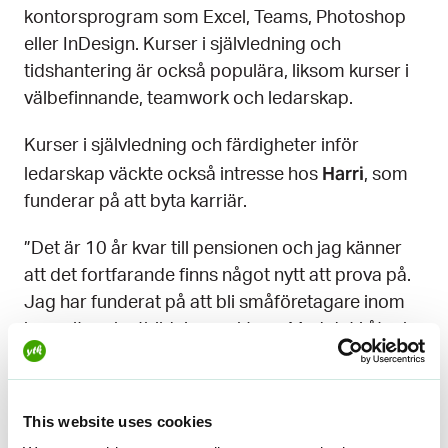
kontorsprogram som Excel, Teams, Photoshop
eller InDesign. Kurser i självledning och
tidshantering är också populära, liksom kurser i
välbefinnande, teamwork och ledarskap.
Kurser i självledning och färdigheter inför
Harri
ledarskap väckte också intresse hos
, som
funderar på att byta karriär.
”Det är 10 år kvar till pensionen och jag känner
att det fortfarande finns något nytt att prova på.
Jag har funderat på att bli småföretagare inom
konsult- och utbildningssektorn. Med det i åtanke
har Eduhouses online-utbildningsbibliotek
mycket att erbjuda!” Säger Harri.
This website uses cookies
Harri blev så entusiastisk över den utbildning