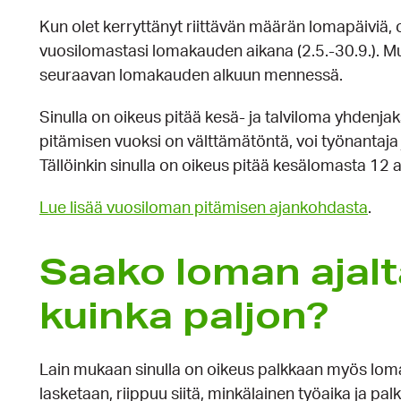
Kun olet kerryttänyt riittävän määrän lomapäiviä, 
vuosilomastasi lomakauden aikana (2.5.-30.9.). Mu
seuraavan lomakauden alkuun mennessä.
Sinulla on oikeus pitää kesä- ja talviloma yhdenjak
pitämisen vuoksi on välttämätöntä, voi työnantaj
Tällöinkin sinulla on oikeus pitää kesälomasta 12 
Lue lisää vuosiloman pitämisen ajankohdasta
.
Saako loman ajalt
kuinka paljon?
Lain mukaan sinulla on oikeus palkkaan myös loma
lasketaan, riippuu siitä, minkälainen työaika ja p