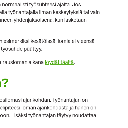
normaalisti työsuhteesi ajalta. Jos
la työnantajalla ilman keskeytyksiä tai vain
kuneen yhdenjaksoisena, kun lasketaan
esimerkiksi kesätöissä, lomia ei yleensä
n työsuhde päättyy.
sairausloman aikana
löydät täältä
.
a?
osilomasi ajankohdan. Työnantajan on
ielipiteesi loman ajankohdasta ja hänen on
oon. Lisäksi työnantajan täytyy noudattaa