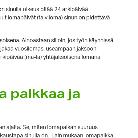
on sinulla oikeus pitää 24 arkipäivää
ut lomapäivät (talviloma) sinun on pidettävä
soisena. Ainoastaan silloin, jos työn käynnissä
a jakaa vuosilomasi useampaan jaksoon.
arkipäivää (ma-la) yhtäjaksoisena lomana.
a palkkaa ja
n ajalta. Se, miten lomapalkan suuruus
alkkaustapa sinulla on. Lain mukaan lomapalkka