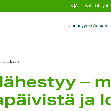
Toissija
Liity jäseneksi
Ota yhte
Päävali
valikko
Jäsenyys
Ansiotur
Sub
menu
loma­palkasta
lähestyy – m
päivistä ja 