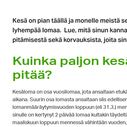
Kesä on pian täällä ja monelle meistä s
lyhempää lomaa. Lue, mitä sinun kannat
pitämisestä sekä korvauksista, joita si
Kuinka paljon kes
pitää?
Kesäloma on osa vuosilomaa, jota ansaitaan etu
aikana. Suurin osa lomasta ansaitaan siis edellis
lomanmääräytymisvuoden loppuun (eli 31.3.) menn
sinulle on kertynyt 2 päivää lomaa kultakin täydel
maaliskuun loppuun mennessä vähintään vuoden, o