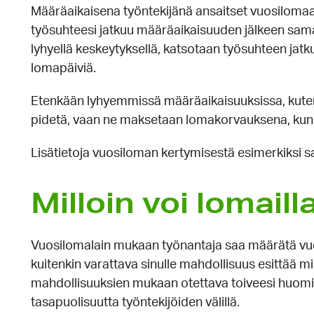
Määräaikaisena työntekijänä ansaitset vuosilomaa 
työsuhteesi jatkuu määräaikaisuuden jälkeen samal
lyhyellä keskeytyksellä, katsotaan työsuhteen jat
lomapäiviä.
Etenkään lyhyemmissä määräaikaisuuksissa, kuten 
pidetä, vaan ne maksetaan lomakorvauksena, ku
Lisätietoja vuosiloman kertymisestä esimerkiksi 
Milloin voi lomaill
Vuosilomalain mukaan työnantaja saa määrätä vu
kuitenkin varattava sinulle mahdollisuus esittää m
mahdollisuuksien mukaan otettava toiveesi huomi
tasapuolisuutta työntekijöiden välillä.