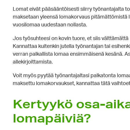
Lomat eivät pääsääntöisesti siirry työnantajalta toi
maksetaan yleensä lomakorvaus pitämättömistä lo
vuosilomaa uudestaan nollasta.
Jos työsuhteesi on kovin tuore, et siis välttämättä 
Kannattaa kuitenkin jutella työnantajan tai esihen
verran palkallista lomaa ensimmäisenä kesänä. As
allekirjoittamista.
Voit myös pyytää työnantajaltasi palkatonta lomaa.
maksettu lomakorvaukset, kannattaa tätä vaihtoeh
Kertyykö osa-aik
lomapäiviä?