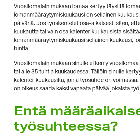
Vuosilomalain mukaan lomaa kertyy täysiltä loman
lomanmääräytymiskuukausi on sellainen kuukausi, 
päivänä. Jos työskentelet osa-aikaisesti siten, ett
kuukautta tai vain osa kalenterikuukausista sisältä
lomanmääräytymiskuukausi sellainen kuukausi, jon
tuntia.
Vuosilomalain mukaan sinulle ei kerry vuosilomaa o
tai alle 35 tuntia kuukaudessa. Tällöin sinulle kerty
kalenterikuukausilta, joina työsuhde on voimassa. 
on oikeus saada kaksi vapaata päivää jokaista työk
Entä määräaikais
työsuhteessa?