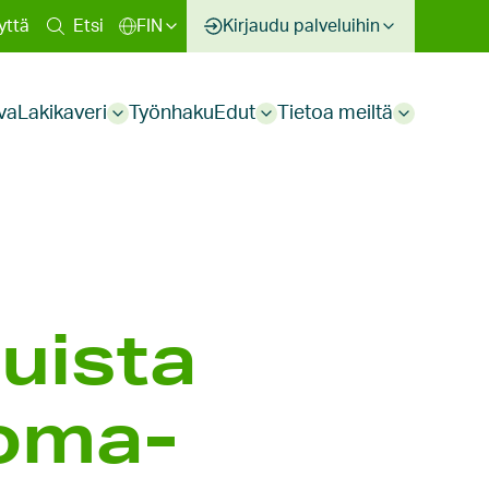
inen
yttä
Etsi
FIN
Kirjaudu palveluihin
kko
va
Lakikaveri
Työnhaku
Edut
Tietoa meiltä
Sub
Sub
Sub
menu
menu
menu
uista
loma­