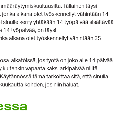
määräytymiskuukausilta. Tällainen täysi
jonka aikana olet työskennellyt vähintään 14
ei sinulle kerry yhtäkään 14 työpäivää sisältävää
ä 14 työpäivää, on täysi
ka aikana olet työskennellyt vähintään 35
sa-aikatöissä, jos työtä on joko alle 14 päivää
y kuitenkin vapaata kaksi arkipäivää niiltä
Käytännössä tämä tarkoittaa sitä, että sinulla
uukautta kohden, jos niin haluat.
essa