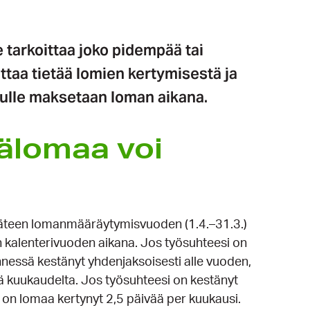
e tarkoittaa joko pidempää tai
taa tietää lomien kertymisestä ja
nulle maksetaan loman aikana.
älomaa voi
käteen lomanmääräytymisvuoden (1.4.–31.3.)
en kalenterivuoden aikana. Jos työsuhteesi on
essä kestänyt yhdenjaksoisesti alle vuoden,
tä kuukaudelta. Jos työsuhteesi on kestänyt
n lomaa kertynyt 2,5 päivää per kuukausi.