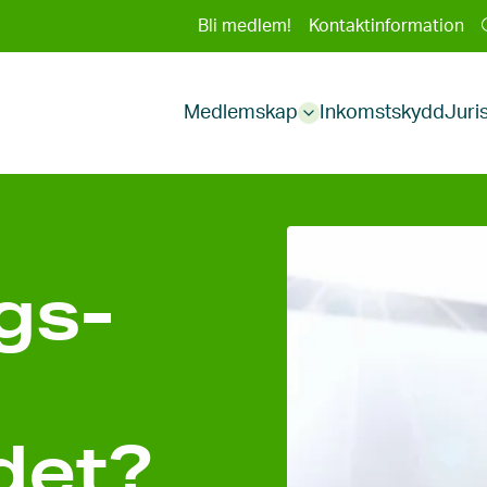
Sekundär
Bli medlem!
Kontaktinformation
Huvudmeny
meny
Medlemskap
Inkomstskydd
Juri
Sub
menu
gs­
det?