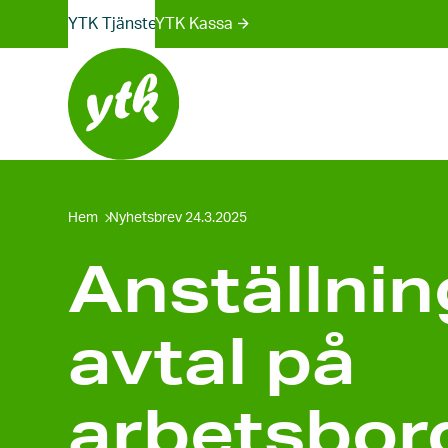
Webbplatser-
Skip
YTK Tjänster
YTK Kassa
to
menyn
content
Hem
Nyhetsbrev 24.3.2025
Anställnin
avtal på
arbets­bor