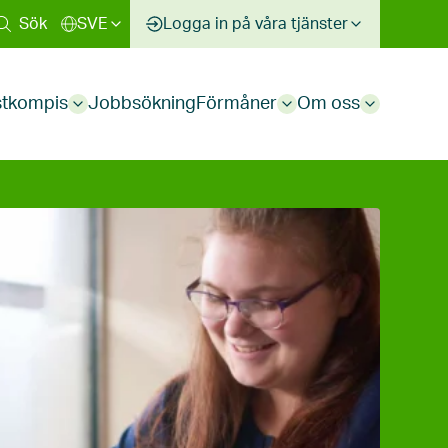
Sök
SVE
Logga in på våra tjänster
stkompis
Jobbsökning
Förmåner
Om oss
Sub
Sub
Sub
menu
menu
menu