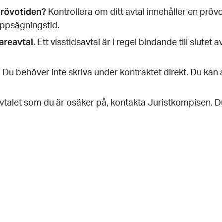
prövotiden?
Kontrollera om ditt avtal innehåller en prö
uppsägningstid.
dareavtal.
Ett visstidsavtal är i regel bindande till slute
.
Du behöver inte skriva under kontraktet direkt. Du kan a
vtalet som du är osäker på, kontakta Juristkompisen. Du