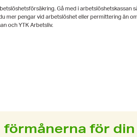
etslöshets­försäkring. Gå med i arbetslöshets­kassan så
 du mer pengar vid arbetslöshet eller permittering än 
an och YTK Arbetsliv.
This content requires cookies.
Change cookie settings
 förmånerna för din