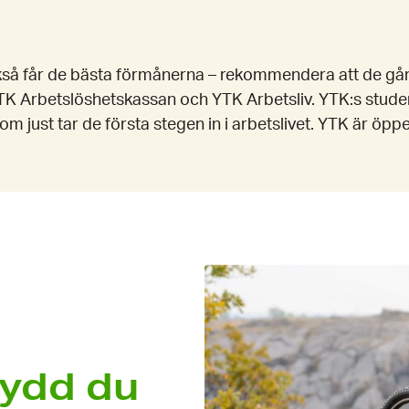
också får de bästa förmånerna – rekommendera att de går
e YTK Arbetslöshets­kassan och YTK Arbetsliv. YTK:s st
m just tar de första stegen in i arbetslivet. YTK är öppe
kydd du