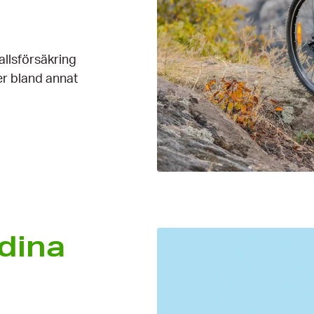
lls­försäkring
ker bland annat
 dina