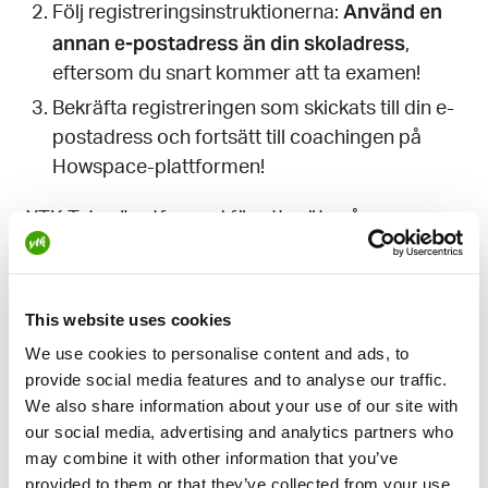
Använd en
Följ registreringsinstruktionerna:
annan e-postadress än din skoladress
,
eftersom du snart kommer att ta examen!
Bekräfta registreringen som skickats till din e-
postadress och fortsätt till coachingen på
Howspace-plattformen!
YTK Tutor är utformad för att möta våra
studentmedlemmars behov av stöd i att skriva
sitt examensarbete och skräddarsydd
tillsammans med studenter och experter för att
This website uses cookies
möta detta behov. Studenternas önskemål har
We use cookies to personalise content and ads, to
beaktats från början, vi har redan fått bra
provide social media features and to analyse our traffic.
feedback och vi kommer att fortsätta att
We also share information about your use of our site with
utveckla träningen med hjälp av denna feedback.
our social media, advertising and analytics partners who
may combine it with other information that you’ve
Du får allt värdefullt innehåll från våra
provided to them or that they’ve collected from your use