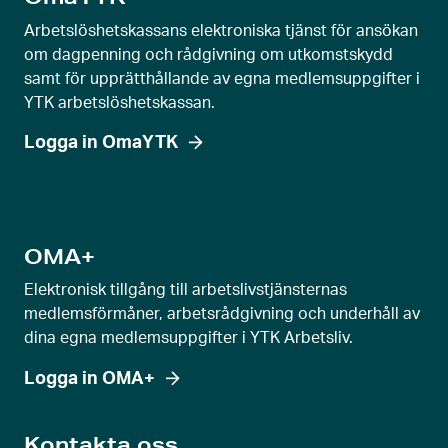
g
Arbetslöshetskassans elektroniska tjänst för ansökan
l
om dagpenning och rådgivning om utkomstskydd
a
samt för upprätthållande av egna medlemsuppgifter i
g
YTK arbetslöshetskassan.
e
Logga in OmaYTK
v
y
OMA+
Elektronisk tillgång till arbetslivstjänsternas
medlemsförmåner, arbetsrådgivning och underhåll av
dina egna medlemsuppgifter i YTK Arbetsliv.
Logga in OMA+
Kontakta oss