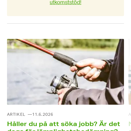
utkomststöd!
ARTIKEL
11.6.2026
A
Håller du på att söka jobb? Är det