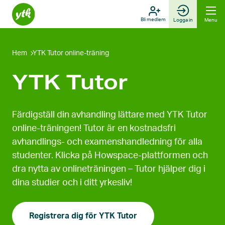
Skip
to
Bli medlem
Logga in
Menu
content
Hem
YTK Tutor online-träning
YTK Tutor
Färdigställ din avhandling lättare med YTK Tutor
online-träningen! Tutor är en kostnadsfri
avhandlings- och examenshandledning för alla
studenter. Klicka på Howspace-plattformen och
dra nytta av onlineträningen – Tutor hjälper dig i
dina studier och i ditt yrkesliv!
Registrera dig för YTK Tutor