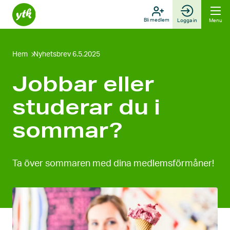
Skip
to
Bli medlem
Logga in
Menu
content
Hem
Nyhetsbrev 6.5.2025
Jobbar eller
studerar du i
sommar?
Ta över sommaren med dina medlemsförmåner!