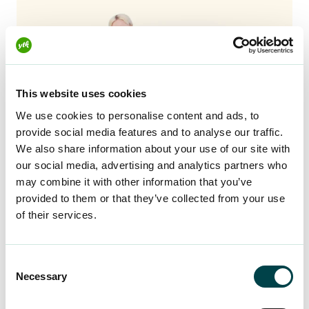
This website uses cookies
We use cookies to personalise content and ads, to
provide social media features and to analyse our traffic.
We also share information about your use of our site with
our social media, advertising and analytics partners who
may combine it with other information that you’ve
provided to them or that they’ve collected from your use
of their services.
Arbetar du med din
avhandling under
Consent
sommaren?
Tutorn
Necessary
Selection
hjälper dig!