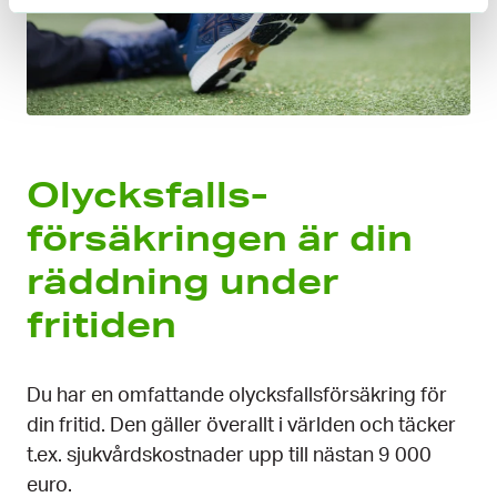
Olycks­falls­
försäkringen är din
räddning under
fritiden
Du har en omfattande olycks­falls­försäkring för
din fritid. Den gäller överallt i världen och täcker
t.ex. sjukv­årds­kostnader upp till nästan 9 000
euro.