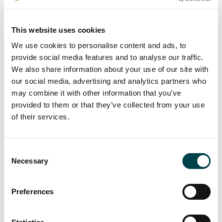
Nuvarande och tidigare kollegor
Förmän
This website uses cookies
Studiekamrater
We use cookies to personalise content and ads, to
Kunder
provide social media features and to analyse our traffic.
Gamla bekanta
We also share information about your use of our site with
our social media, advertising and analytics partners who
Nätverk uppstår också på utbildningar,
may combine it with other information that you’ve
webbinarier, i fritidsaktiviteter, i föreningar och på
provided to them or that they’ve collected from your use
of their services.
sociala medier. Det viktigaste är att du skapar
kontakter.
Consent
”Att bygga nätverk är inte ett projekt som man
Necessary
Selection
gör klart en gång för alla, utan det fortsätter
genom hela livet. Ett stort nätverk ökar
Preferences
möjligheterna och ger synlighet, medan ett litet
nätverk kan erbjuda djupare förtroende och mer
personliga rekommendationer.”