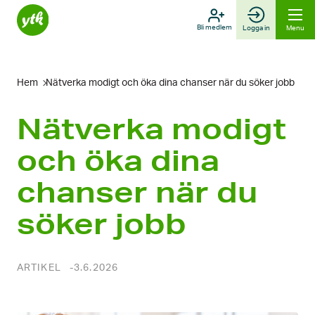
Skip
to
Bli medlem
Logga in
Menu
content
Hem
Nätverka modigt och öka dina chanser när du söker jobb
Nätverka modigt
och öka dina
chanser när du
söker jobb
ARTIKEL
3.6.2026