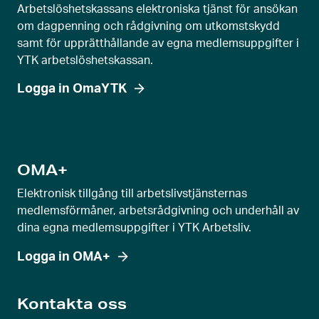
u
Arbetslöshetskassans elektroniska tjänst för ansökan
t
om dagpenning och rådgivning om utkomstskydd
r
samt för upprätthållande av egna medlemsuppgifter i
YTK arbetslöshetskassan.
e
g
Logga in OmaYTK
l
a
g
e
OMA+
v
Elektronisk tillgång till arbetslivstjänsternas
y
medlemsförmåner, arbetsrådgivning och underhåll av
dina egna medlemsuppgifter i YTK Arbetsliv.
Logga in OMA+
Kontakta oss