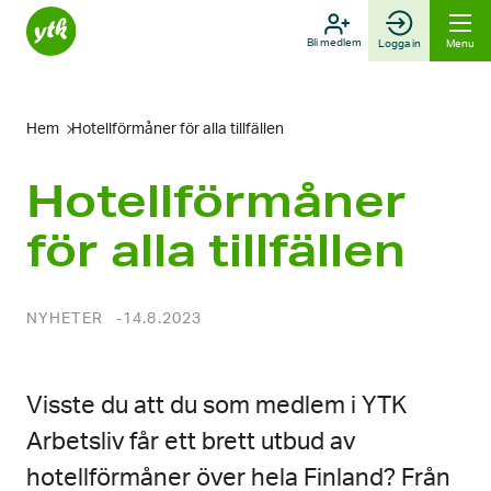
Skip
to
Bli medlem
Logga in
Menu
content
Hem
Hotellförmåner för alla tillfällen
Hotellförmåner
för alla tillfällen
NYHETER
14.8.2023
Visste du att du som medlem i YTK
Arbetsliv får ett brett utbud av
hotellförmåner över hela Finland? Från