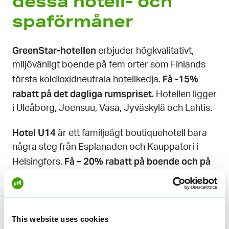
dessa hotell- och
spaförmåner
GreenStar-hotellen
erbjuder högkvalitativt,
miljövänligt boende på fem orter som Finlands
Få -15%
första koldioxidneutrala hotellkedja.
rabatt på det dagliga rumspriset.
Hotellen ligger
i Uleåborg, Joensuu, Vasa, Jyväskylä och Lahtis.
Hotel U14
är ett familjeägt boutiquehotell bara
några steg från Esplanaden och Kauppatori i
Få – 20% rabatt på boende och på
Helsingfors.
mat och alkoholfria drycker i hotellets
restaurang Version.
Ikaalinen Spa
På
får du rabatt på rumspriserna
This website uses cookies