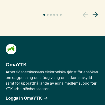
A
k
t
u
e
l
l
s
k
OmaYTK
j
u
Arbetslöshetskassans elektroniska tjänst för ansökan
t
om dagpenning och rådgivning om utkomstskydd
samt för upprätthållande av egna medlemsuppgifter i
r
YTK arbetslöshetskassan.
e
g
Logga in OmaYTK
l