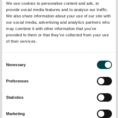
Rabatten är
på SPA Hotel och SPA Loft Hotel.
We use cookies to personalise content and ads, to
-20% sön-sön och -15% tor-lör.
Rabatten
provide social media features and to analyse our traffic.
We also share information about your use of our site with
inkluderar boende, frukost, fri användning av spa
our social media, advertising and analytics partners who
och gym.
may combine it with other information that you’ve
provided to them or that they’ve collected from your use
Kämp Collection-hotellen
erbjuder det bredaste
of their services.
utbudet av förstklassiga hotell, restauranger,
Som
barer och spa i hjärtat av Helsingfors.
medlem får du 20% rabatt på dagspriset för
Consent
Necessary
övernattningar.
Selection
Rabatten gäller på vissa hotell –
kolla för mer information!
Preferences
På Nådendal och Runsala spa får du -30%
rabatt på spabehandlingar och -15% rabatt på
Statistics
boende.
Santa’s Hotels
Marketing
är en familjeägd hotellkedja i