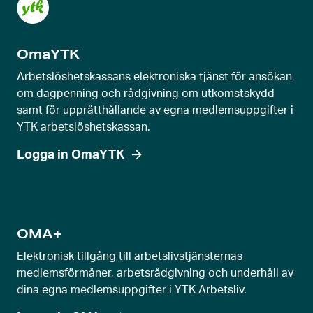
s
k
OmaYTK
j
u
Arbetslöshetskassans elektroniska tjänst för ansökan
t
om dagpenning och rådgivning om utkomstskydd
samt för upprätthållande av egna medlemsuppgifter i
r
YTK arbetslöshetskassan.
e
g
Logga in OmaYTK
l
a
g
e
OMA+
v
Elektronisk tillgång till arbetslivstjänsternas
y
medlemsförmåner, arbetsrådgivning och underhåll av
dina egna medlemsuppgifter i YTK Arbetsliv.