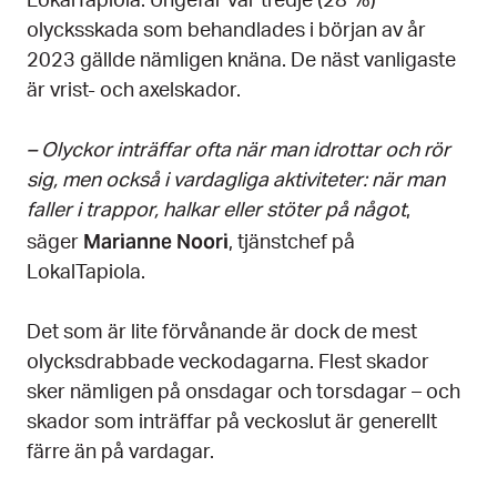
LokalTapiola. Ungefär var tredje (28 %)
olycksskada som behandlades i början av år
2023 gällde nämligen knäna. De näst vanligaste
är vrist- och axelskador.
– Olyckor inträffar ofta när man idrottar och rör
sig, men också i vardagliga aktiviteter: när man
faller i trappor, halkar eller stöter på något
,
Marianne Noori
säger
, tjänstchef på
LokalTapiola.
Det som är lite förvånande är dock de mest
olycksdrabbade veckodagarna. Flest skador
sker nämligen på onsdagar och torsdagar – och
skador som inträffar på veckoslut är generellt
färre än på vardagar.