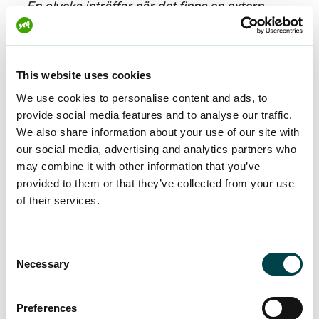
– En olycka inträffar när det finns en extern,
plötslig och oväntad orsak till skadan,
definierar
Noori.
This website uses cookies
I praktiken innebär detta att till exempel
We use cookies to personalise content and ads, to
vårdkostnader för fraktur- eller
provide social media features and to analyse our traffic.
försträckningsskador som orsakats av ett
We also share information about your use of our site with
olycksfall kan ersättas från försäkringen.
our social media, advertising and analytics partners who
Ersättningsbarheten kan dock påverkas av en
may combine it with other information that you’ve
bakomliggande skada eller sjukdom. Skador på
provided to them or that they’ve collected from your use
egendom täcks inte heller av försäkringen.
of their services.
– Självklart hanteras olyckshändelser alltid från
Consent
fall till fall. Olycksfallsförsäkringen för kompletta
Necessary
Selection
medlemmar i YTK täcker kostnaderna för
undersökning och behandling av
Preferences
olycksfallsskador ganska bra. Resekostnader till