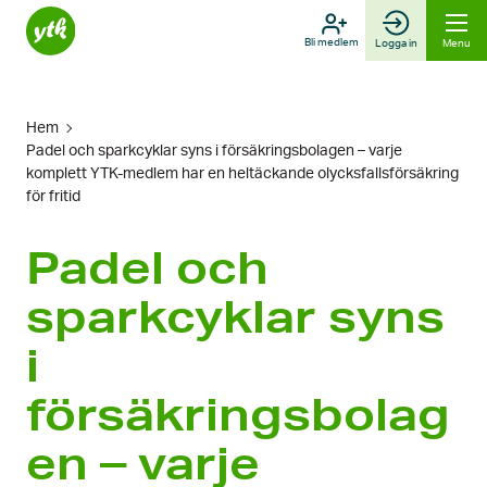
Skip
to
Bli medlem
Logga in
Menu
content
Hem
Padel och sparkcyklar syns i försäkringsbolagen – varje
komplett YTK-medlem har en heltäckande olycksfallsförsäkring
för fritid
Padel och
sparkcyklar syns
i
försäkringsbolag
en – varje