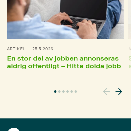
ARTIKEL
25.5.2026
A
En stor del av jobben annonseras
aldrig offentligt – Hitta dolda jobb
A
k
t
u
e
l
l