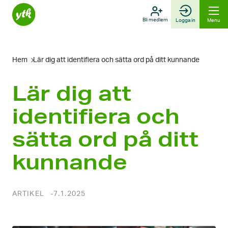
Skip
to
Bli medlem
Logga in
Menu
content
Hem
Lär dig att identifiera och sätta ord på ditt kunnande
Lär dig att
identifiera och
sätta ord på ditt
kunnande
ARTIKEL
7.1.2025