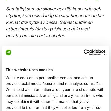
Samtidigt som du skriver ner ditt kunnande och
styrkor, kom också ihåg de situationer där du har
kunnat dra nytta av dessa. Senast under en
arbetsintervju får du typiskt sett dela med
berätta om dina erfarenheter.
När det gäller metoden har du fria händer:
somliga gillar att skriva i en anteckningsbok, en
annan har en lista på telefonen, den tredje älskar
This website uses cookies
att skapa tabeller med Excel. Idén är att du
skriver ner allt du har lärt dig och kompletterar
We use cookies to personalise content and ads, to
provide social media features and to analyse our traffic.
listan när nya saker samlas.
We also share information about your use of our site with
our social media, advertising and analytics partners who
Det är ofta bra att bolla liknande frågor med
may combine it with other information that you’ve
någon annan. Via YTK Arbetsliv får du en
provided to them or that they’ve collected from your use
karriärcoach som hjälper dig att identifiera och