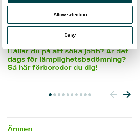
Allow selection
Deny
ARTIKEL
11.6.2026
A
Håller du på att söka jobb? Är det
dags för lämplighetsbedömning?
Så här förbereder du dig!
A
k
t
u
e
Ämnen
l
l