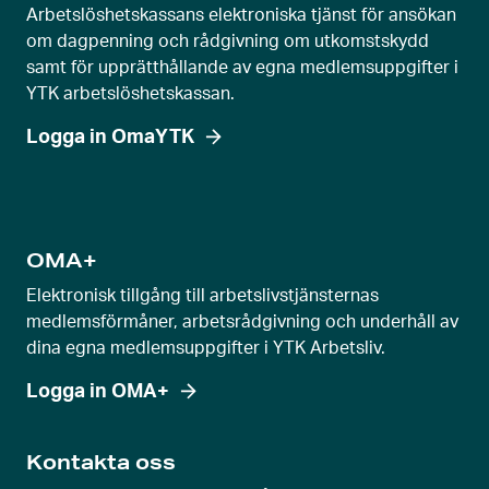
u
Arbetslöshetskassans elektroniska tjänst för ansökan
t
om dagpenning och rådgivning om utkomstskydd
samt för upprätthållande av egna medlemsuppgifter i
r
YTK arbetslöshetskassan.
e
g
Logga in OmaYTK
l
a
g
e
OMA+
v
Elektronisk tillgång till arbetslivstjänsternas
y
medlemsförmåner, arbetsrådgivning och underhåll av
dina egna medlemsuppgifter i YTK Arbetsliv.
Logga in OMA+
Kontakta oss