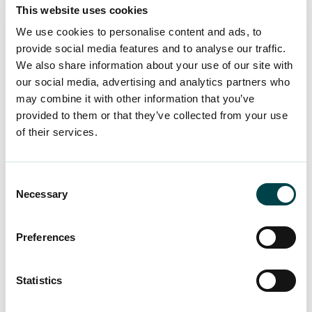
effektivaste och
This website uses cookies
We use cookies to personalise content and ads, to
snabbaste sättet
provide social media features and to analyse our traffic.
We also share information about your use of our site with
our social media, advertising and analytics partners who
Vår premiumtjänst hjälper våra medlemmar i
may combine it with other information that you’ve
nästan varje situation. I långt över 70% av fallen
provided to them or that they’ve collected from your use
har våra medlemmar dragit nytta av den service
of their services.
de fått och endast en bråkdel av förhandlingarna
har misslyckats. Det är därför tydligt att
förhandlingar alltid är bättre och effektivare än
Consent
Necessary
tvister. Det är därför vi gärna betalar för den
Selection
snabba och effektiva juridiska rådgivning som
våra medlemmar får från de bästa experterna.
Preferences
Förra året fick cirka 1 400 av våra medlemmar
Statistics
hjälp genom vår premiumtjänst. De största
summorna som medlemmar har fått tillbaka i