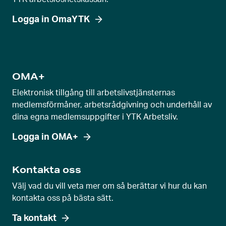
e
g
Logga in OmaYTK
l
a
g
e
OMA+
v
Elektronisk tillgång till arbetslivstjänsternas
y
medlemsförmåner, arbetsrådgivning och underhåll av
dina egna medlemsuppgifter i YTK Arbetsliv.
Logga in OMA+
Kontakta oss
Välj vad du vill veta mer om så berättar vi hur du kan
kontakta oss på bästa sätt.
Ta kontakt