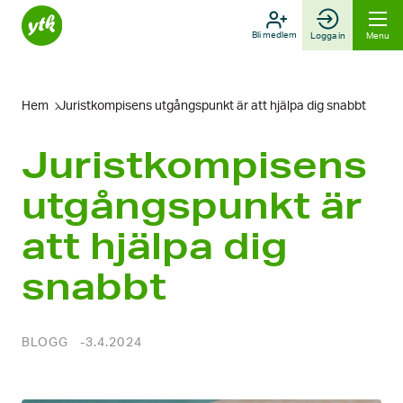
Skip
to
Bli medlem
Logga in
Menu
content
Hem
Juristkompisens utgångspunkt är att hjälpa dig snabbt
Juristkompisens
utgångspunkt är
att hjälpa dig
snabbt
BLOGG
3.4.2024