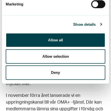
förhandlingar har varit fem- eller till och med
Marketing
sexsiffriga. Jag betonar igen: utan långdragna
och dyra tvister.
Show details
Nya förmåner och
Allow all
medlemstjänster
Allow selection
Förra året började vi erbjuda lönerådgivning från
experter inom området. Nu ger våra
lönespecialister råd till våra medlemmar i frågor
Deny
som semesterersättning, lönesättning och
mycket mer.
I november förra året lanserade vi en
uppringningskanal till vår OMA+ -tjänst. Där kan
medlemmarna lämna sina uppgifter i förväg och