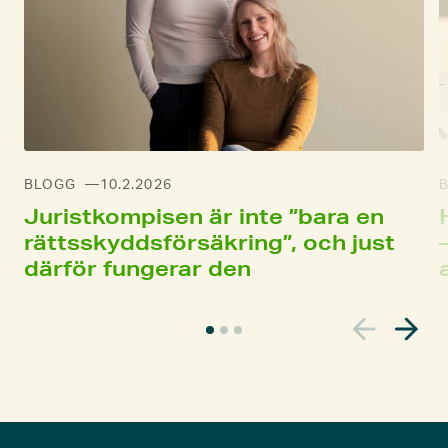
BLOGG
10.2.2026
Jurist­kompisen är inte ”bara en
rätts­skydds­försäkring”, och just
därför fungerar den
A
k
t
u
e
l