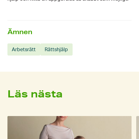
Ämnen
Arbetsrätt
Rättshjälp
Läs nästa