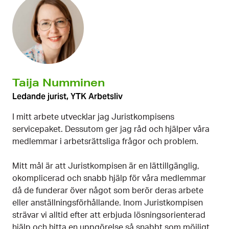
Taija Numminen
Ledande jurist, YTK Arbetsliv
I mitt arbete utvecklar jag Juristkompisens
servicepaket. Dessutom ger jag råd och hjälper våra
medlemmar i arbetsrättsliga frågor och problem.
Mitt mål är att Juristkompisen är en lättillgänglig,
okomplicerad och snabb hjälp för våra medlemmar
då de funderar över något som berör deras arbete
eller anställningsförhållande. Inom Juristkompisen
strävar vi alltid efter att erbjuda lösningsorienterad
hjälp och hitta en uppgörelse så snabbt som möjligt.