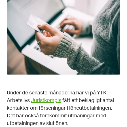
Under de senaste månaderna har vi på YTK
Arbetslivs
Juristkompis
fått ett beklagligt antal
kontakter om förseningar i löneutbetalningen.
Det har också förekommit utmaningar med
utbetalningen av slutlönen.