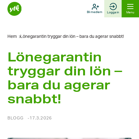
Skip
to
Bli medlem
Logga in
Menu
content
Hem
Lönegarantin tryggar din lön – bara du agerar snabbt!
Lönegarantin
tryggar din lön –
bara du agerar
snabbt!
BLOGG
17.3.2026