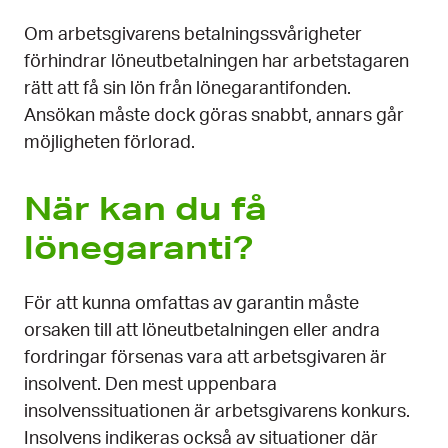
Om arbetsgivarens betalningssvårigheter
förhindrar löneutbetalningen har arbetstagaren
rätt att få sin lön från lönegarantifonden.
Ansökan måste dock göras snabbt, annars går
möjligheten förlorad.
När kan du få
lönegaranti?
För att kunna omfattas av garantin måste
orsaken till att löneutbetalningen eller andra
fordringar försenas vara att arbetsgivaren är
insolvent. Den mest uppenbara
insolvenssituationen är arbetsgivarens konkurs.
Insolvens indikeras också av situationer där