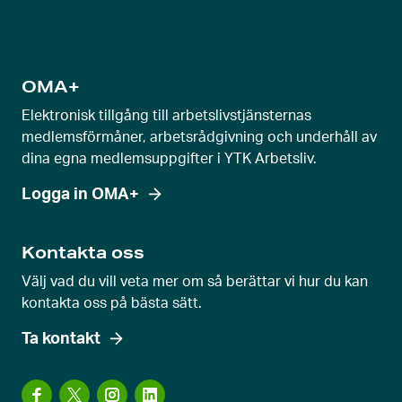
l
a
g
e
OMA+
v
Elektronisk tillgång till arbetslivstjänsternas
y
medlemsförmåner, arbetsrådgivning och underhåll av
dina egna medlemsuppgifter i YTK Arbetsliv.
Logga in OMA+
Kontakta oss
Välj vad du vill veta mer om så berättar vi hur du kan
kontakta oss på bästa sätt.
Ta kontakt