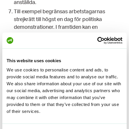
anställda.
Till exempel begränsas arbetstagarnas
strejkrätt till högst en dag för politiska
demonstrationer. I framtiden kan en
arbetstagare som av arbetsdomstolen anses
ha deltagit i en olaglig strejk dömas till böter
på upp till 200 euro.
This website uses cookies
När kommer
We use cookies to personalise content and ads, to
provide social media features and to analyse our traffic.
lagändringarna att
We also share information about your use of our site with
träda i kraft?
our social media, advertising and analytics partners who
may combine it with other information that you’ve
provided to them or that they’ve collected from your use
Enligt regeringsprogrammet är målet att
of their services.
genomföra ändringarna i arbetslagstiftningen så
snart som möjligt. De reformer som anges i