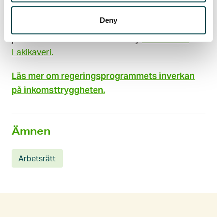
rådgivaren där för att hjälpa dig med dina
anställningsfrågor. Du kan ringa vår hjälplinje för
Deny
arbetsrätt med låg tröskel och vid behov kan en
jurist förklara ditt fall mer i detalj.
Läs mer om
Lakikaveri.
Läs mer om regeringsprogrammets inverkan
på inkomsttryggheten.
Ämnen
Arbetsrätt