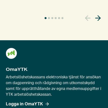
A
k
t
u
e
l
l
s
k
OmaYTK
j
u
Arbetslöshetskassans elektroniska tjänst för ansökan
t
om dagpenning och rådgivning om utkomstskydd
samt för upprätthållande av egna medlemsuppgifter i
r
YTK arbetslöshetskassan.
e
g
Logga in OmaYTK