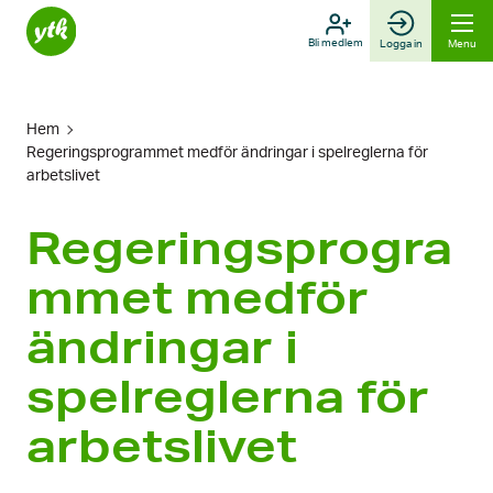
Skip
to
Bli medlem
Logga in
Menu
content
Hem
Regeringsprogrammet medför ändringar i spelreglerna för
arbetslivet
Regeringsprogra
mmet medför
ändringar i
spelreglerna för
arbetslivet