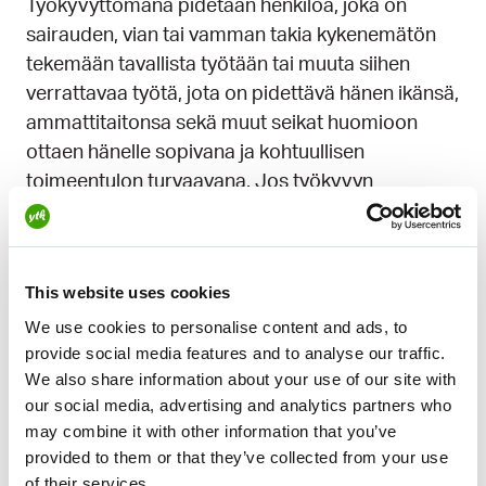
Työkyvyttömänä pidetään henkilöä, joka on
sairauden, vian tai vamman takia kykenemätön
tekemään tavallista työtään tai muuta siihen
verrattavaa työtä, jota on pidettävä hänen ikänsä,
ammattitaitonsa sekä muut seikat huomioon
ottaen hänelle sopivana ja kohtuullisen
toimeentulon turvaavana. Jos työkyvyn
palautuminen on epätodennäköistä,
työkyvyttömyyseläke myönnetään toistaiseksi.
Määräajaksi myönnetty työkyvyttömyyseläke on
This website uses cookies
kuntoutustuki. Jos voidaan olettaa, että työkyky
We use cookies to personalise content and ads, to
jossakin vaiheessa palaa, myönnetään
provide social media features and to analyse our traffic.
We also share information about your use of our site with
kuntoutustuki määräajaksi. Kuntoutustuen
our social media, advertising and analytics partners who
saajalle tehdään erityinen hoito- ja
may combine it with other information that you’ve
kuntoutusohjelma, jossa koulutus ja työhistoria
provided to them or that they’ve collected from your use
huomioiden pyritään selvittämään millainen työ
of their services.