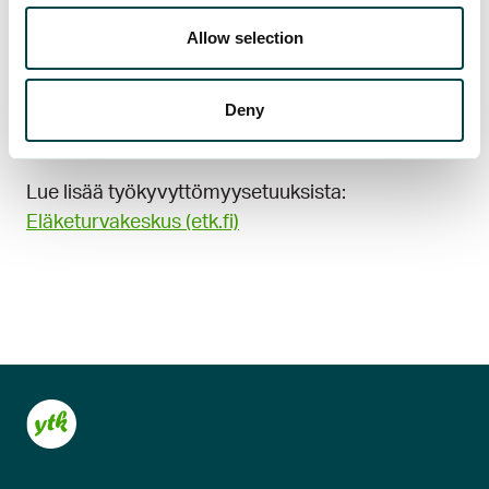
palkka- ja muihin työsuhdeasioihin.
Allow selection
Lue lisää
Deny
Lue lisää työkyvyttömyysetuuksista:
Eläketurvakeskus (etk.fi)