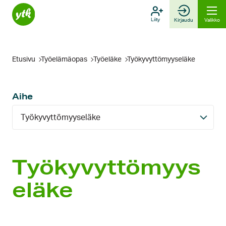
Hyppää
sisältöön
Liity
Kirjaudu
Valikko
Etusivu
Työelämäopas
Työeläke
Työkyvyttömyyseläke
Aihe
Työkyvyttömyyseläke
Työkyvyttömyys
eläke