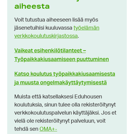
aiheesta
Voit tutustua aiheeseen lisää myös
jäsenetuihisi kuuluvassa
työelämän
verkkokoulutuskirjastossa
.
Vaikeat esihenkilötilanteet –
Työpaikkakiusaamiseen puuttuminen
Katso koulutus työpaikkakiusaamisesta
ja muusta ongelmakäyttäytymisestä
Muista että katsellaksesi Eduhousen
koulutuksia, sinun tulee olla rekisteröitynyt
verkkokoulutuspalvelun käyttäjäksi. Jos et
vielä ole rekisteröitynyt palveluun, voit
tehdä sen
OMA+-